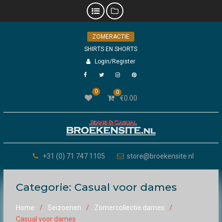
Skip
ZOMERACTIE
to
content
SHIRTS EN SHORTS
Login/Register
Facebook
Twitter
Instagram
Pinterest
0
0
€
0.00
+31 (0) 71 747 1105
store@broekensite.nl
Categorie:
Casual voor dames
Home
Seizoenen
Zomercollectie dames
Casual voor dames