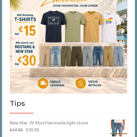
Tips
New Star JV Short bermuda light stone
Oorspronkelijke
Huidige
€
44.95
€
30.00
prijs
prijs