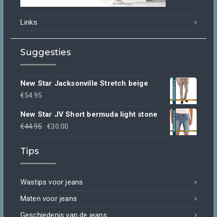
Links
Suggesties
New Star Jacksonville Stretch beige
€
54.95
New Star JV Short bermuda light stone
Oorspronkelijke
Huidige
€
44.95
€
30.00
prijs
prijs
Tips
was:
is:
€44.95.
€30.00.
Wastips voor jeans
Maten voor jeans
Geschiedenis van de jeans