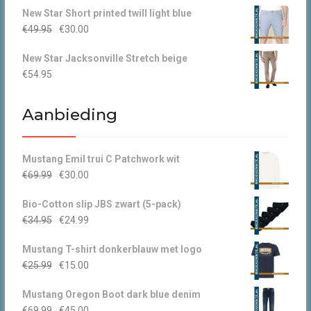
New Star Short printed twill light blue
was:
is:
Oorspronkelijke
Huidige
€
49.95
€
30.00
€44.95.
€30.00.
prijs
prijs
New Star Jacksonville Stretch beige
was:
is:
€
54.95
€49.95.
€30.00.
Aanbieding
Mustang Emil trui C Patchwork wit
Oorspronkelijke
Huidige
€
69.99
€
30.00
prijs
prijs
Bio-Cotton slip JBS zwart (5-pack)
was:
is:
Oorspronkelijke
Huidige
€
34.95
€
24.99
€69.99.
€30.00.
prijs
prijs
Mustang T-shirt donkerblauw met logo
was:
is:
Oorspronkelijke
Huidige
€
25.99
€
15.00
€34.95.
€24.99.
prijs
prijs
Mustang Oregon Boot dark blue denim
was:
is:
Oorspronkelijke
Huidige
€
69.99
€
45.00