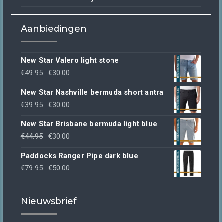
Aanbiedingen
New Star Valero light stone
Oorspronkelijke
Huidige
€
49.95
€
30.00
prijs
prijs
New Star Nashville bermuda short antra
was:
is:
Oorspronkelijke
Huidige
€
39.95
€
30.00
€49.95.
€30.00.
prijs
prijs
New Star Brisbane bermuda light blue
was:
is:
Oorspronkelijke
Huidige
€
44.95
€
30.00
€39.95.
€30.00.
prijs
prijs
Paddocks Ranger Pipe dark blue
was:
is:
Oorspronkelijke
Huidige
€
79.95
€
50.00
€44.95.
€30.00.
prijs
prijs
was:
is:
Nieuwsbrief
€79.95.
€50.00.