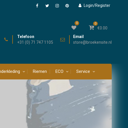
Login/Register
Facebook
Twitter
Instagram
Pinterest
0
0
€
0.00
Telefoon
Email
+31 (0) 71 747 1105
store@broekensite.nl
derkleding
Riemen
ECO
Service