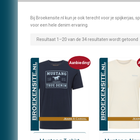
Bij Broekensite.nl kun je ook terecht voor je spijkerjas, 
voor een hele denim ervaring.
Resultaat 1–20 van de 34 resultaten wordt getoond
Aanbieding!
A
Mustang
Mustang