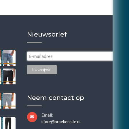
gekozen
worden
op
de
productpagina
Nieuwsbrief
Neem contact op
Email:
store@broekensite.nl