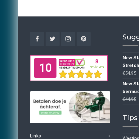
Sugg
Facebook
Twitter
Instagram
Pinterest
New Sta
Stretc
€
54.95
New St
bermud
€
44.95
p
Tips
Links
Wastips