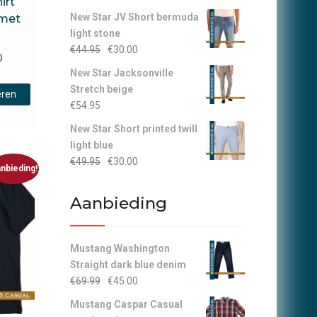
irt
New Star JV Short bermuda
met
light stone
Oorspronkelijke
Huidige
€
44.95
€
30.00
nkelijke
Huidige
0
prijs
prijs
prijs
New Star Jacksonville
Dit
was:
is:
Stretch beige
is:
eren
product
€44.95.
€30.00.
€
54.95
€15.00.
heeft
New Star Short printed twill
meerdere
light blue
variaties.
Oorspronkelijke
Huidige
€
49.95
€
30.00
Deze
nbieding!
prijs
prijs
optie
was:
is:
kan
Aanbieding
€49.95.
€30.00.
gekozen
worden
op
Mustang Washington
de
Straight dark blue denim
productpagina
Oorspronkelijke
Huidige
€
69.99
€
45.00
prijs
prijs
Mustang Caspar Casual
was:
is: