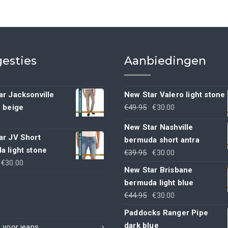
gekozen
worden
op
de
productpagina
esties
Aanbiedingen
r Jacksonville
New Star Valero light stone
Oorspronkelijke
Huidige
h beige
€
49.95
€
30.00
prijs
prijs
New Star Nashville
was:
is:
ar JV Short
bermuda short antra
€49.95.
€30.00.
a light stone
Oorspronkelijke
Huidige
€
39.95
€
30.00
Oorspronkelijke
Huidige
€
30.00
prijs
prijs
New Star Brisbane
rijs
prijs
was:
is:
bermuda light blue
was:
is:
€39.95.
€30.00.
Oorspronkelijke
Huidige
€
44.95
€
30.00
€44.95.
€30.00.
prijs
prijs
Paddocks Ranger Pipe
was:
is:
dark blue
 voor jeans