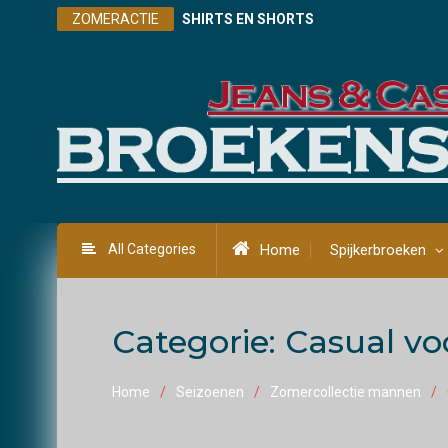
Skip
ZOMERACTIE
SHIRTS EN SHORTS
to
content
All Categories
Home
Spijkerbroeken
Categorie:
Casual v
Home
Seizoenen
Zomercollectie mannen