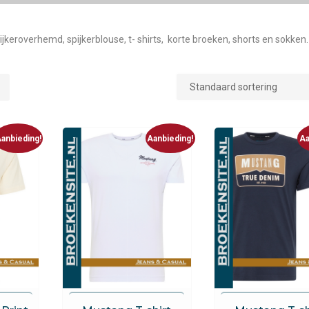
spijkeroverhemd, spijkerblouse, t- shirts, korte broeken, shorts en sokken.
anbieding!
Aanbieding!
Aa
Mustang
Mustang