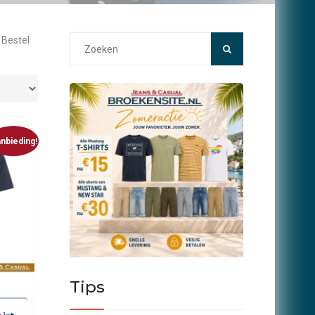
Search
 Bestel
for:
nbieding!
Tips