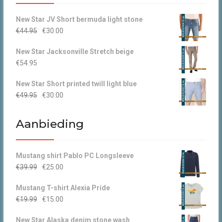
New Star JV Short bermuda light stone
Oorspronkelijke
Huidige
€
44.95
€
30.00
prijs
prijs
New Star Jacksonville Stretch beige
was:
is:
€
54.95
€44.95.
€30.00.
New Star Short printed twill light blue
Oorspronkelijke
Huidige
€
49.95
€
30.00
prijs
prijs
was:
is:
Aanbieding
€49.95.
€30.00.
Mustang shirt Pablo PC Longsleeve
Oorspronkelijke
Huidige
€
39.99
€
25.00
prijs
prijs
Mustang T-shirt Alexia Pride
was:
is:
Oorspronkelijke
Huidige
€
19.99
€
15.00
€39.99.
€25.00.
prijs
prijs
New Star Alaska denim stone wash
was:
is: