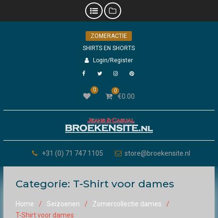
Skip
ZOMERACTIE
to
content
SHIRTS EN SHORTS
Login/Register
Facebook
Twitter
Instagram
Pinterest
0
0
€
0.00
+31 (0) 71 747 1105
store@broekensite.nl
Categorie:
T-Shirt voor dames
Home
Seizoenen
Zomercollectie dames
T-Shirt voor dames