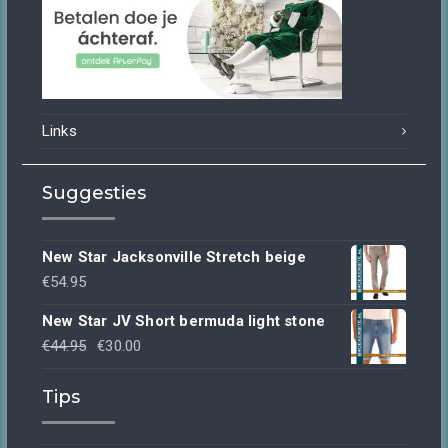
Links
Suggesties
New Star Jacksonville Stretch beige
€
54.95
New Star JV Short bermuda light stone
Oorspronkelijke
Huidige
€
44.95
€
30.00
prijs
prijs
Tips
was:
is:
€44.95.
€30.00.