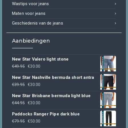
Wastips voor jeans
Maten voor jeans
Geschiedenis van de jeans
Aanbiedingen
New Star Valero light stone
Oorspronkelijke
Huidige
€
49.95
€
30.00
prijs
prijs
New Star Nashville bermuda short antra
was:
is:
Oorspronkelijke
Huidige
€
39.95
€
30.00
€49.95.
€30.00.
prijs
prijs
New Star Brisbane bermuda light blue
was:
is:
Oorspronkelijke
Huidige
€
44.95
€
30.00
€39.95.
€30.00.
prijs
prijs
Paddocks Ranger Pipe dark blue
was:
is:
Oorspronkelijke
Huidige
€
79.95
€
50.00
€44.95.
€30.00.