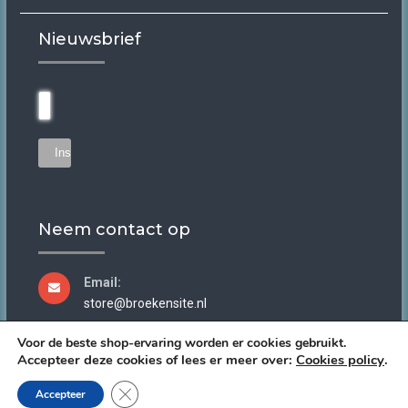
prijs
prijs
was:
is:
Nieuwsbrief
€79.95.
€50.00.
Neem contact op
Email:
store@broekensite.nl
Voor de beste shop-ervaring worden er cookies gebruikt.
Accepteer deze cookies of lees er meer over:
Cookies policy
.
Copyright ©2026 Broekensite.nl. All rights reserved.
Sluit AVG/GDPR cookie banner
Accepteer
Powered by
BUDDIES Webshops