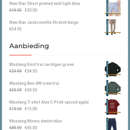
New Star Short printed twill light blue
was:
is:
Oorspronkelijke
Huidige
€
49.95
€
30.00
€44.95.
€30.00.
prijs
prijs
New Star Jacksonville Stretch beige
was:
is:
€
54.95
€49.95.
€30.00.
Aanbieding
Mustang Emil trui cardigan groen
Oorspronkelijke
Huidige
€
59.99
€
34.50
prijs
prijs
Mustang Ben AW crew trui
was:
is:
Oorspronkelijke
Huidige
€
59.99
€
34.50
€59.99.
€34.50.
prijs
prijs
Mustang T-shirt Alex C Print spiced apple
was:
is:
Oorspronkelijke
Huidige
€
19.99
€
15.00
€59.99.
€34.50.
prijs
prijs
Mustang Moms denim blue
was:
is:
Oorspronkelijke
Huidige
€
89.99
€
45.00
€19.99.
€15.00.