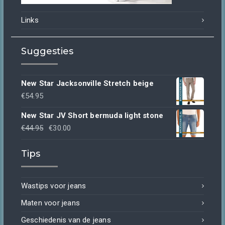
Links
Suggesties
New Star Jacksonville Stretch beige
€
54.95
New Star JV Short bermuda light stone
Oorspronkelijke
Huidige
€
44.95
€
30.00
prijs
prijs
Tips
was:
is:
€44.95.
€30.00.
Wastips voor jeans
Maten voor jeans
Geschiedenis van de jeans