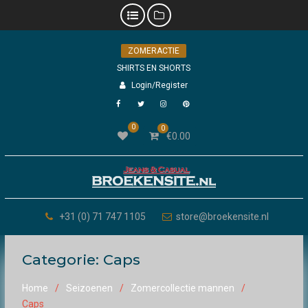
Skip
ZOMERACTIE
to
content
SHIRTS EN SHORTS
Login/Register
Facebook
Twitter
Instagram
Pinterest
0
0
€
0.00
+31 (0) 71 747 1105
store@broekensite.nl
Categorie:
Caps
Home
Seizoenen
Zomercollectie mannen
Caps