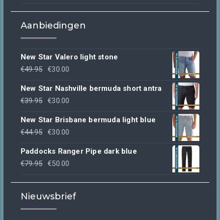
Aanbiedingen
New Star Valero light stone
Oorspronkelijke
Huidige
€
49.95
€
30.00
prijs
prijs
New Star Nashville bermuda short antra
was:
is:
Oorspronkelijke
Huidige
€
39.95
€
30.00
€49.95.
€30.00.
prijs
prijs
New Star Brisbane bermuda light blue
was:
is:
Oorspronkelijke
Huidige
€
44.95
€
30.00
€39.95.
€30.00.
prijs
prijs
Paddocks Ranger Pipe dark blue
was:
is:
Oorspronkelijke
Huidige
€
79.95
€
50.00
€44.95.
€30.00.
prijs
prijs
was:
is:
Nieuwsbrief
€79.95.
€50.00.