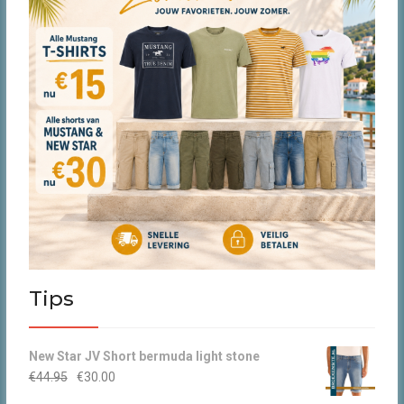
Tips
New Star JV Short bermuda light stone
Oorspronkelijke
Huidige
€
44.95
€
30.00
prijs
prijs