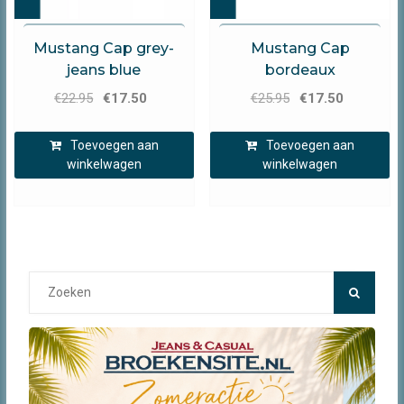
Mustang
Mustang
Mustang Cap grey-
Mustang Cap
jeans blue
bordeaux
Oorspronkelijke
Huidige
Oorspronkelijke
Huidige
€
22.95
€
17.50
€
25.95
€
17.50
prijs
prijs
prijs
prijs
was:
is:
was:
is:
Toevoegen aan
Toevoegen aan
€22.95.
€17.50.
€25.95.
€17.50.
winkelwagen
winkelwagen
Search
for: