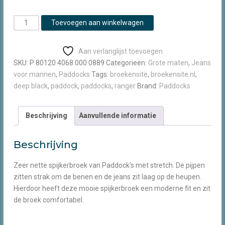
Paddocks
Toevoegen aan winkelwagen
Ranger
Pipe
Aan verlanglijst toevoegen
dark
SKU:
P 80120 4068 000 0889
Categorieën:
Grote maten
,
Jeans
blue
voor mannen
,
Paddocks
Tags:
broekensite
,
broekensite.nl
,
aantal
deep black
,
paddock
,
paddocks
,
ranger
Brand:
Paddocks
Beschrijving
Aanvullende informatie
Beschrijving
Zeer nette spijkerbroek van Paddock’s met stretch. De pijpen
zitten strak om de benen en de jeans zit laag op de heupen.
Hierdoor heeft deze mooie spijkerbroek een moderne fit en zit
de broek comfortabel.