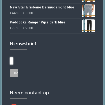
€49.95.
€30.00.
prijs
prijs
New Star Brisbane bermuda light blue
was:
is:
Oorspronkelijke
Huidige
€
44.95
€
30.00
€39.95.
€30.00.
prijs
prijs
Paddocks Ranger Pipe dark blue
was:
is:
Oorspronkelijke
Huidige
€
79.95
€
50.00
€44.95.
€30.00.
prijs
prijs
was:
is:
Nieuwsbrief
€79.95.
€50.00.
Neem contact op