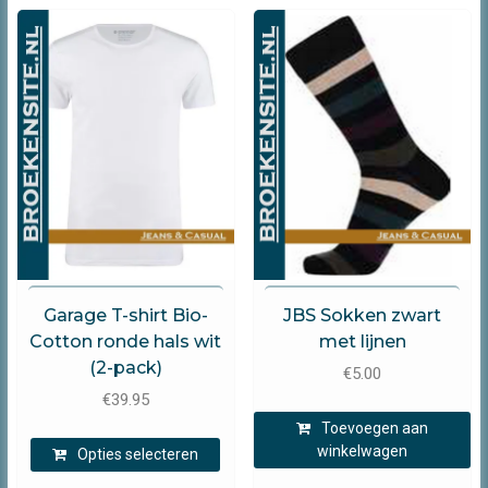
Garage
JBS
Garage T-shirt Bio-
JBS Sokken zwart
Cotton ronde hals wit
met lijnen
(2-pack)
€
5.00
€
39.95
Toevoegen aan
Dit
winkelwagen
Opties selecteren
product
heeft