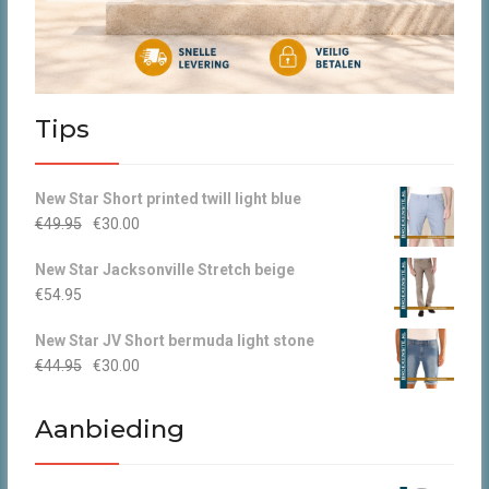
Tips
New Star Short printed twill light blue
Oorspronkelijke
Huidige
€
49.95
€
30.00
prijs
prijs
New Star Jacksonville Stretch beige
was:
is:
€
54.95
€49.95.
€30.00.
New Star JV Short bermuda light stone
Oorspronkelijke
Huidige
€
44.95
€
30.00
prijs
prijs
was:
is:
Aanbieding
€44.95.
€30.00.