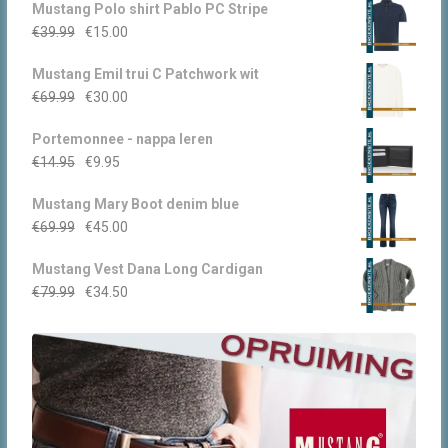
Mustang Polo shirt Pablo PC Stripe
Oorspronkelijke
Huidige
€
39.99
€
15.00
prijs
prijs
Mustang Emil trui C Patchwork wit
was:
is:
Oorspronkelijke
Huidige
€
69.99
€
30.00
€39.99.
€15.00.
prijs
prijs
Portemonnee - nappa leren
was:
is:
Oorspronkelijke
Huidige
€
14.95
€
9.95
€69.99.
€30.00.
prijs
prijs
Mustang Mary Boot denim blue
was:
is:
Oorspronkelijke
Huidige
€
69.99
€
45.00
€14.95.
€9.95.
prijs
prijs
Mustang Vest Dana Long Cardigan
was:
is:
Oorspronkelijke
Huidige
€
79.99
€
34.50
€69.99.
€45.00.
prijs
prijs
was:
is:
€79.99.
€34.50.