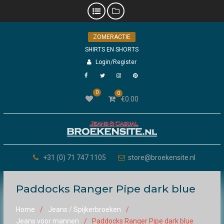
Skip
ZOMERACTIE
to
content
SHIRTS EN SHORTS
Login/Register
Facebook
Twitter
Instagram
Pinterest
0
0
€
0.00
+31 (0) 71 747 1105
store@broekensite.nl
Paddocks Ranger Pipe dark blue
Home
Jeans / Spijkerbroeken
Jeans voor mannen
Paddocks Ranger Pipe dark blue