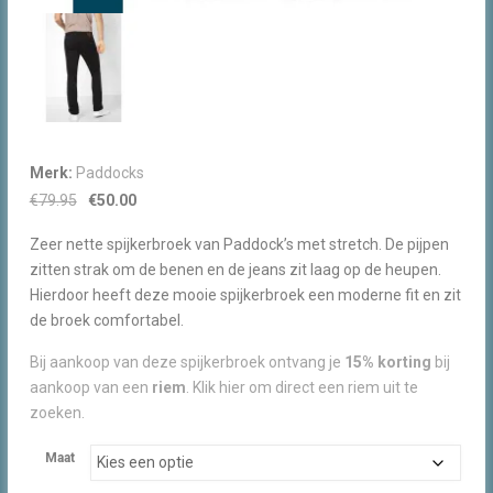
Merk:
Paddocks
Oorspronkelijke
Huidige
€
79.95
€
50.00
prijs
prijs
Zeer nette spijkerbroek van Paddock’s met stretch. De pijpen
was:
is:
zitten strak om de benen en de jeans zit laag op de heupen.
€79.95.
€50.00.
Hierdoor heeft deze mooie spijkerbroek een moderne fit en zit
de broek comfortabel.
Bij aankoop van deze spijkerbroek ontvang je
15% korting
bij
aankoop van een
riem
. Klik hier om direct een riem uit te
zoeken.
Maat