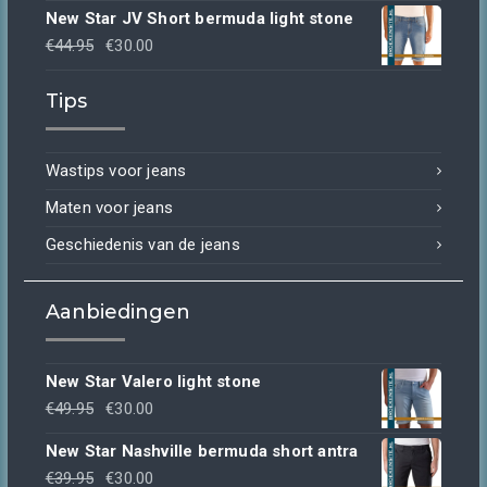
New Star JV Short bermuda light stone
Oorspronkelijke
Huidige
€
44.95
€
30.00
prijs
prijs
Tips
was:
is:
€44.95.
€30.00.
Wastips voor jeans
Maten voor jeans
Geschiedenis van de jeans
Aanbiedingen
New Star Valero light stone
Oorspronkelijke
Huidige
€
49.95
€
30.00
prijs
prijs
New Star Nashville bermuda short antra
was:
is:
Oorspronkelijke
Huidige
€
39.95
€
30.00