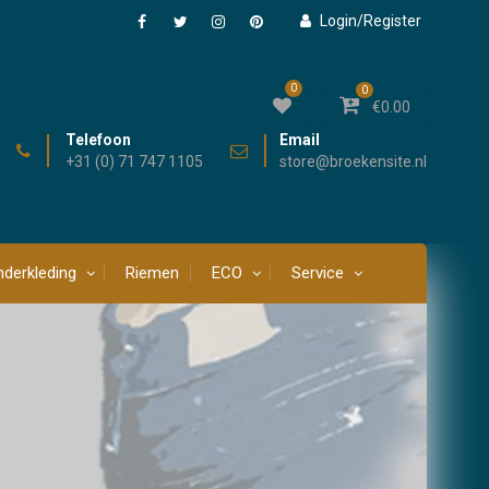
Login/Register
Facebook
Twitter
Instagram
Pinterest
0
0
€
0.00
Telefoon
Email
+31 (0) 71 747 1105
store@broekensite.nl
derkleding
Riemen
ECO
Service