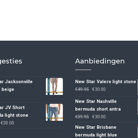
esties
Aanbiedingen
r Jacksonville
New Star Valero light stone
Oorspronkelijke
Huidige
h beige
€
49.95
€
30.00
prijs
prijs
New Star Nashville
was:
is:
ar JV Short
bermuda short antra
€49.95.
€30.00.
a light stone
Oorspronkelijke
Huidige
€
39.95
€
30.00
Oorspronkelijke
Huidige
€
30.00
prijs
prijs
New Star Brisbane
rijs
prijs
was:
is:
bermuda light blue