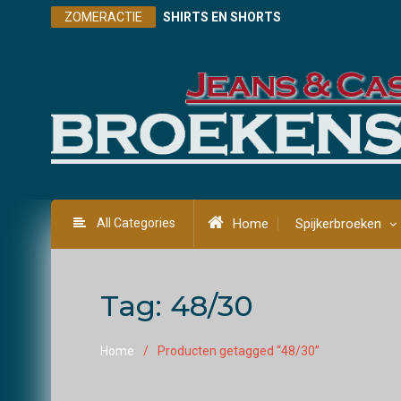
Skip
ZOMERACTIE
SHIRTS EN SHORTS
to
content
All Categories
Home
Spijkerbroeken
Tag:
48/30
Home
Producten getagged “48/30”