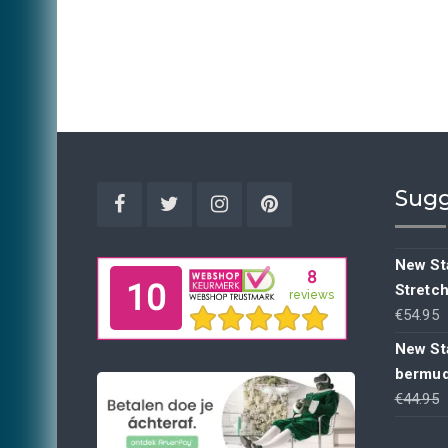
Sugg
Facebook
Twitter
Instagram
Pinterest
New Sta
Stretc
€
54.95
New St
bermud
€
44.95
p