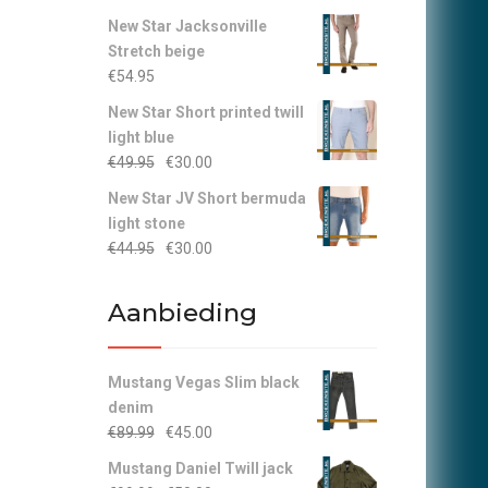
New Star Jacksonville
Stretch beige
€
54.95
New Star Short printed twill
light blue
Oorspronkelijke
Huidige
€
49.95
€
30.00
prijs
prijs
New Star JV Short bermuda
was:
is:
light stone
€49.95.
€30.00.
Oorspronkelijke
Huidige
€
44.95
€
30.00
prijs
prijs
was:
is:
Aanbieding
€44.95.
€30.00.
Mustang Vegas Slim black
denim
Oorspronkelijke
Huidige
€
89.99
€
45.00
prijs
prijs
Mustang Daniel Twill jack
was:
is: