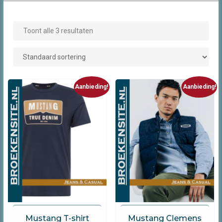
Toont alle 3 resultaten
Aanbieding!
Aanbieding!
Mustang
Mustang
Mustang T-shirt
Mustang Clemens