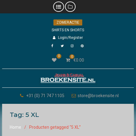
Skip
ZOMERACTIE
to
content
SHIRTS EN SHORTS
Login/Register
Facebook
Twitter
Instagram
Pinterest
0
0
€
0.00
+31 (0) 71 747 1105
store@broekensite.nl
Tag:
5 XL
Home
Producten getagged “5 XL”