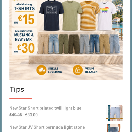
Tips
New Star Short printed twill light blue
Oorspronkelijke
Huidige
€
49.95
€
30.00
prijs
prijs
New Star JV Short bermuda light stone
was:
is: