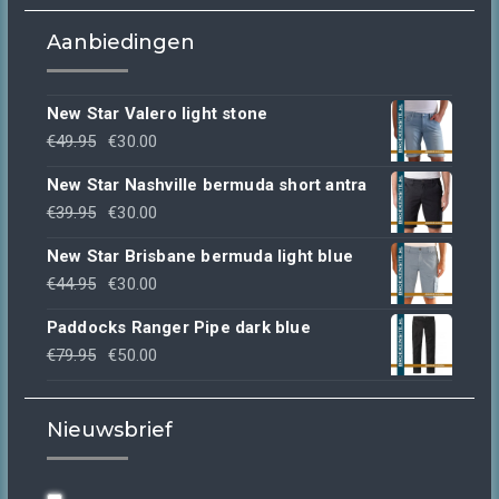
Aanbiedingen
New Star Valero light stone
Oorspronkelijke
Huidige
€
49.95
€
30.00
prijs
prijs
New Star Nashville bermuda short antra
was:
is:
Oorspronkelijke
Huidige
€
39.95
€
30.00
€49.95.
€30.00.
prijs
prijs
New Star Brisbane bermuda light blue
was:
is:
Oorspronkelijke
Huidige
€
44.95
€
30.00
€39.95.
€30.00.
prijs
prijs
Paddocks Ranger Pipe dark blue
was:
is:
Oorspronkelijke
Huidige
€
79.95
€
50.00
€44.95.
€30.00.
prijs
prijs
was:
is:
Nieuwsbrief
€79.95.
€50.00.