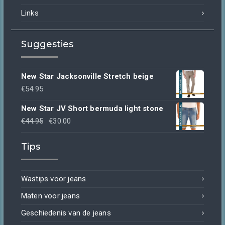
Links
Suggesties
New Star Jacksonville Stretch beige
€
54.95
New Star JV Short bermuda light stone
Oorspronkelijke
Huidige
€
44.95
€
30.00
prijs
prijs
Tips
was:
is:
€44.95.
€30.00.
Wastips voor jeans
Maten voor jeans
Geschiedenis van de jeans