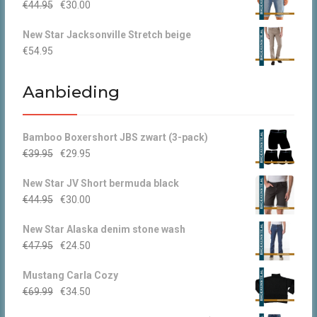
Oorspronkelijke
Huidige
€
44.95
€
30.00
€49.95.
€30.00.
prijs
prijs
New Star Jacksonville Stretch beige
was:
is:
€
54.95
€44.95.
€30.00.
Aanbieding
Bamboo Boxershort JBS zwart (3-pack)
Oorspronkelijke
Huidige
€
39.95
€
29.95
prijs
prijs
New Star JV Short bermuda black
was:
is:
Oorspronkelijke
Huidige
€
44.95
€
30.00
€39.95.
€29.95.
prijs
prijs
New Star Alaska denim stone wash
was:
is:
Oorspronkelijke
Huidige
€
47.95
€
24.50
€44.95.
€30.00.
prijs
prijs
Mustang Carla Cozy
was:
is:
Oorspronkelijke
Huidige
€
69.99
€
34.50
€47.95.
€24.50.
prijs
prijs