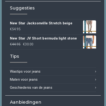
Suggesties
New Star Jacksonville Stretch beige
€
54.95
New Star JV Short bermuda light stone
Oorspronkelijke
Huidige
€
44.95
€
30.00
prijs
prijs
Tips
was:
is:
€44.95.
€30.00.
Wastips voor jeans
Maten voor jeans
Geschiedenis van de jeans
Aanbiedingen