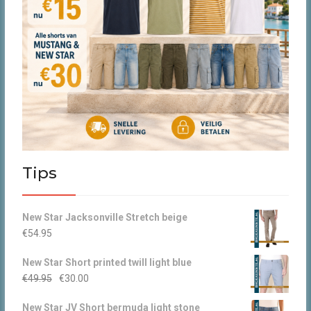
Tips
New Star Jacksonville Stretch beige
€
54.95
New Star Short printed twill light blue
Oorspronkelijke
Huidige
€
49.95
€
30.00
prijs
prijs
New Star JV Short bermuda light stone
was:
is: