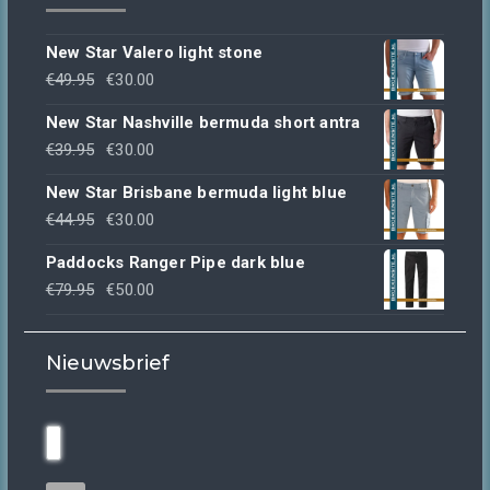
New Star Valero light stone
Oorspronkelijke
Huidige
€
49.95
€
30.00
prijs
prijs
New Star Nashville bermuda short antra
was:
is:
Oorspronkelijke
Huidige
€
39.95
€
30.00
€49.95.
€30.00.
prijs
prijs
New Star Brisbane bermuda light blue
was:
is:
Oorspronkelijke
Huidige
€
44.95
€
30.00
€39.95.
€30.00.
prijs
prijs
Paddocks Ranger Pipe dark blue
was:
is:
Oorspronkelijke
Huidige
€
79.95
€
50.00
€44.95.
€30.00.
prijs
prijs
was:
is:
Nieuwsbrief
€79.95.
€50.00.