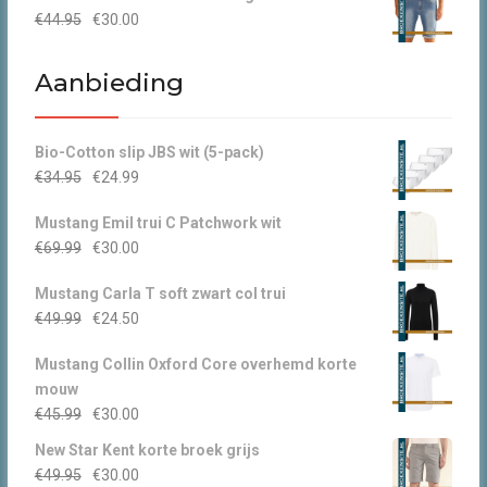
Oorspronkelijke
Huidige
€
44.95
€
30.00
€49.95.
€30.00.
prijs
prijs
was:
is:
Aanbieding
€44.95.
€30.00.
Bio-Cotton slip JBS wit (5-pack)
Oorspronkelijke
Huidige
€
34.95
€
24.99
prijs
prijs
Mustang Emil trui C Patchwork wit
was:
is:
Oorspronkelijke
Huidige
€
69.99
€
30.00
€34.95.
€24.99.
prijs
prijs
Mustang Carla T soft zwart col trui
was:
is:
Oorspronkelijke
Huidige
€
49.99
€
24.50
€69.99.
€30.00.
prijs
prijs
Mustang Collin Oxford Core overhemd korte
was:
is:
mouw
€49.99.
€24.50.
Oorspronkelijke
Huidige
€
45.99
€
30.00
prijs
prijs
New Star Kent korte broek grijs
was:
is:
Oorspronkelijke
Huidige
€
49.95
€
30.00