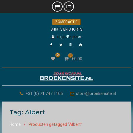
Skip
ZOMERACTIE
to
content
SHIRTS EN SHORTS
Login/Register
Facebook
Twitter
Instagram
Pinterest
0
0
€
0.00
+31 (0) 71 747 1105
store@broekensite.nl
Tag:
Albert
Home
Producten getagged “Albert”