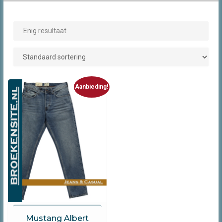
Enig resultaat
Aanbieding!
Mustang
Mustang Albert