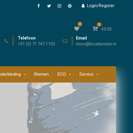
Login/Register
Facebook
Twitter
Instagram
Pinterest
0
0
€
0.00
Telefoon
Email
+31 (0) 71 747 1105
store@broekensite.nl
derkleding
Riemen
ECO
Service