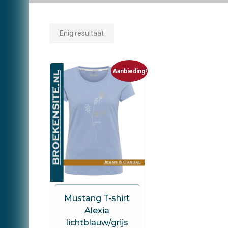
Enig resultaat
Aanbieding!
Mustang
Mustang T-shirt
Alexia
lichtblauw/grijs