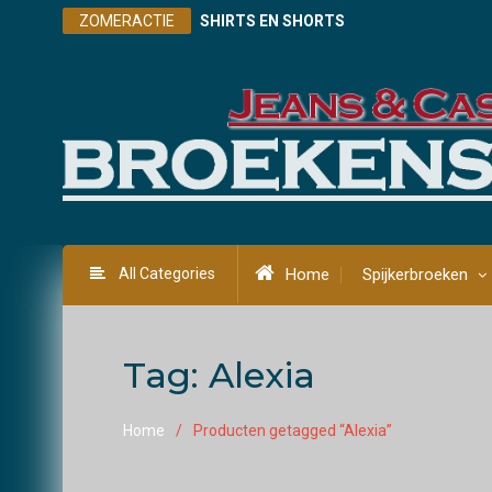
Skip
ZOMERACTIE
SHIRTS EN SHORTS
to
content
All Categories
Home
Spijkerbroeken
Tag:
Alexia
Home
Producten getagged “Alexia”