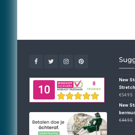
Sugg
Facebook
Twitter
Instagram
Pinterest
New Sta
Stretc
€
54.95
New St
bermud
€
44.95
p