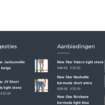
esties
Aanbiedingen
r Jacksonville
New Star Valero light stone
Oorspronkelijke
Huidige
h beige
€
49.95
€
30.00
prijs
prijs
New Star Nashville
was:
is:
ar JV Short
bermuda short antra
€49.95.
€30.00.
a light stone
Oorspronkelijke
Huidige
€
39.95
€
30.00
Oorspronkelijke
Huidige
€
30.00
prijs
prijs
New Star Brisbane
rijs
prijs
was:
is:
bermuda light blue