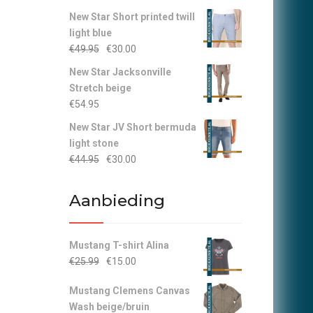
New Star Short printed twill
light blue
Oorspronkelijke
Huidige
€
49.95
€
30.00
prijs
prijs
New Star Jacksonville
was:
is:
Stretch beige
€49.95.
€30.00.
€
54.95
New Star JV Short bermuda
light stone
Oorspronkelijke
Huidige
€
44.95
€
30.00
prijs
prijs
was:
is:
Aanbieding
€44.95.
€30.00.
Mustang T-shirt Alina
Oorspronkelijke
Huidige
€
25.99
€
15.00
prijs
prijs
Mustang Clemens Canvas
was:
is:
Wash beige/bruin
€25.99.
€15.00.