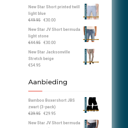
New Star Short printed twill
light blue
Oorspronkelijke
Huidige
€
49.95
€
30.00
prijs
prijs
New Star JV Short bermuda
was:
is:
light stone
€49.95.
€30.00.
Oorspronkelijke
Huidige
€
44.95
€
30.00
prijs
prijs
New Star Jacksonville
was:
is:
Stretch beige
€44.95.
€30.00.
€
54.95
Aanbieding
Bamboo Boxershort JBS
zwart (3-pack)
Oorspronkelijke
Huidige
€
39.95
€
29.95
prijs
prijs
New Star JV Short bermuda
was:
is: