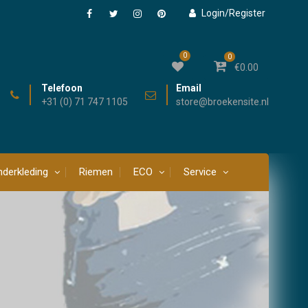
Login/Register
Facebook
Twitter
Instagram
Pinterest
0
0
€
0.00
Telefoon
Email
+31 (0) 71 747 1105
store@broekensite.nl
derkleding
Riemen
ECO
Service