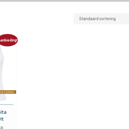
anbieding!
ita
it
onkelijke
Huidige
50