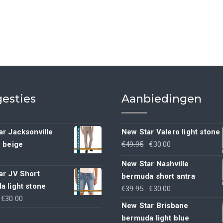
esties
Aanbiedingen
r Jacksonville
New Star Valero light stone
Oorspronkelijke
Huidige
h beige
€
49.95
€
30.00
prijs
prijs
New Star Nashville
was:
is:
ar JV Short
bermuda short antra
€49.95.
€30.00.
a light stone
Oorspronkelijke
Huidige
€
39.95
€
30.00
Oorspronkelijke
Huidige
€
30.00
prijs
prijs
New Star Brisbane
rijs
prijs
was:
is:
bermuda light blue