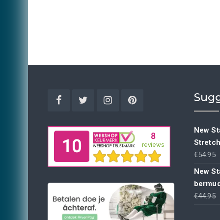
Sugg
Facebook
Twitter
Instagram
Pinterest
New Sta
Stretc
€
54.95
New St
bermud
€
44.95
p