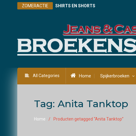
Skip
ZOMERACTIE
SHIRTS EN SHORTS
to
content
All Categories
Home
Spijkerbroeken
Tag:
Anita Tanktop
Home
Producten getagged “Anita Tanktop”