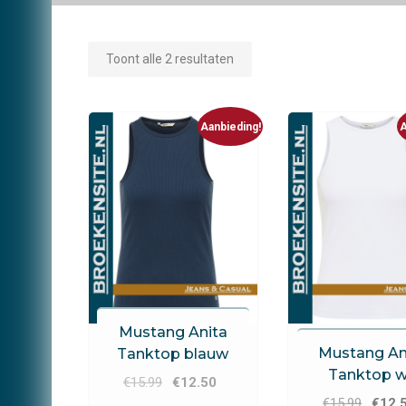
Toont alle 2 resultaten
Aanbieding!
A
Mustang Anita
Mustang
Mustang An
Tanktop blauw
Tanktop w
Oorspronkelijke
Huidige
€
15.99
€
12.50
Oorspr
prijs
prijs
€
15.99
€
12.