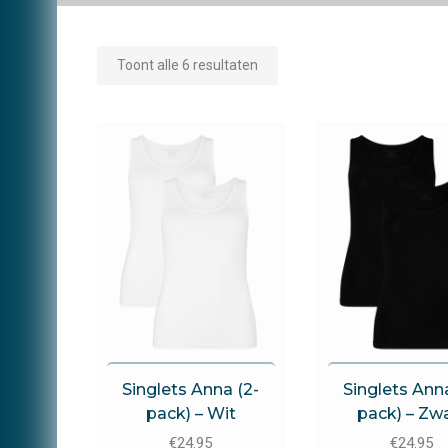
Toont alle 6 resultaten
Brams Paris
Brams Pari
Singlets Anna (2-
Singlets Anna
pack) – Wit
pack) – Zw
€
24.95
€
24.95