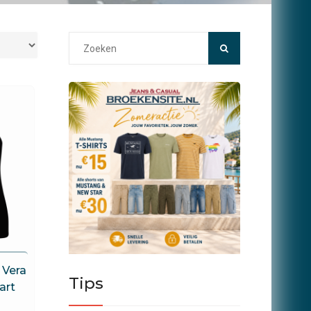
Search
for:
 Vera
Tips
art