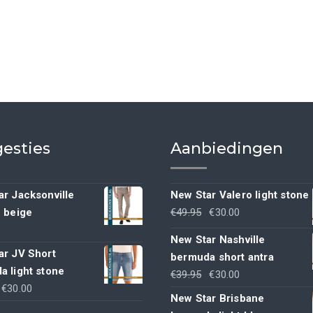
esties
Aanbiedingen
r Jacksonville
New Star Valero light stone
Oorspronkelijke
Huidige
h beige
€
49.95
€
30.00
prijs
prijs
New Star Nashville
was:
is:
ar JV Short
bermuda short antra
€49.95.
€30.00.
a light stone
Oorspronkelijke
Huidige
€
39.95
€
30.00
Oorspronkelijke
Huidige
€
30.00
prijs
prijs
New Star Brisbane
rijs
prijs
was:
is: