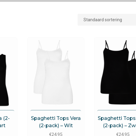
s
Brams Paris
Brams Paris
 (2-
Spaghetti Tops Vera
Spaghetti Tops
art
(2-pack) – Wit
(2-pack) – Zw
€
24.95
€
24.95