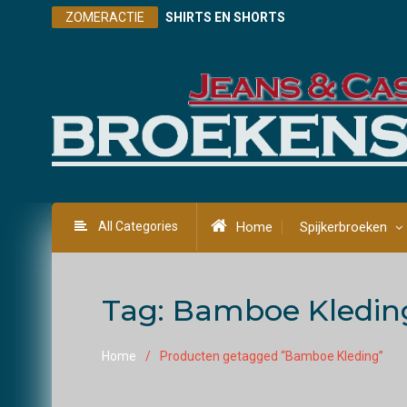
Skip
ZOMERACTIE
SHIRTS EN SHORTS
to
content
All Categories
Home
Spijkerbroeken
Tag:
Bamboe Kledin
Home
Producten getagged “Bamboe Kleding”