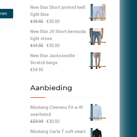
New Star Short printed twill
Dit
eren
light blue
product
Oorspronkelijke
Huidige
€
49.95
€
30.00
heeft
prijs
prijs
meerdere
New Star JV Short bermuda
was:
is:
variaties.
light stone
€49.95.
€30.00.
Deze
Oorspronkelijke
Huidige
€
44.95
€
30.00
optie
prijs
prijs
New Star Jacksonville
kan
was:
is:
Stretch beige
gekozen
€44.95.
€30.00.
€
54.95
worden
op
de
Aanbieding
productpagina
Mustang Clemens Fil-a-fil
overhemd
Oorspronkelijke
Huidige
€
59.99
€
30.00
prijs
prijs
Mustang Carla T soft zwart
was:
is: