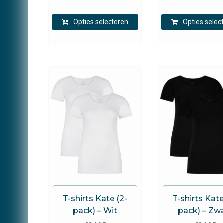
Dit
Opties selecteren
Opties selec
product
heeft
meerdere
variaties.
Deze
optie
kan
gekozen
worden
op
de
productpagina
Brams Paris
Brams Pari
T-shirts Kate (2-
T-shirts Kate
pack) – Wit
pack) – Zw