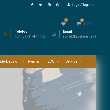
Login/Register
Facebook
Twitter
Instagram
Pinterest
0
0
€
0.00
Telefoon
Email
+31 (0) 71 747 1105
store@broekensite.nl
derkleding
Riemen
ECO
Service