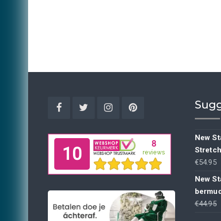
Sugg
Facebook
Twitter
Instagram
Pinterest
New Sta
Stretc
€
54.95
New St
bermud
€
44.95
p