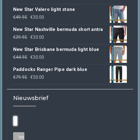
New Star Valero light stone
Oorspronkelijke
Huidige
€
49.95
€
30.00
prijs
prijs
New Star Nashville bermuda short antra
was:
is:
Oorspronkelijke
Huidige
€
39.95
€
30.00
€49.95.
€30.00.
prijs
prijs
New Star Brisbane bermuda light blue
was:
is:
Oorspronkelijke
Huidige
€
44.95
€
30.00
€39.95.
€30.00.
prijs
prijs
Paddocks Ranger Pipe dark blue
was:
is:
Oorspronkelijke
Huidige
€
79.95
€
50.00
€44.95.
€30.00.
prijs
prijs
was:
is:
Nieuwsbrief
€79.95.
€50.00.