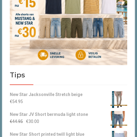
Tips
New Star Jacksonville Stretch beige
€
54.95
New Star JV Short bermuda light stone
Oorspronkelijke
Huidige
€
44.95
€
30.00
prijs
prijs
New Star Short printed twill light blue
was:
is: