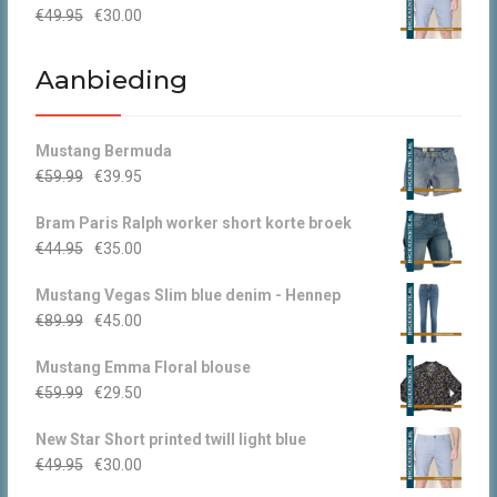
Oorspronkelijke
Huidige
€
49.95
€
30.00
€44.95.
€30.00.
prijs
prijs
was:
is:
Aanbieding
€49.95.
€30.00.
Mustang Bermuda
Oorspronkelijke
Huidige
€
59.99
€
39.95
prijs
prijs
Bram Paris Ralph worker short korte broek
was:
is:
Oorspronkelijke
Huidige
€
44.95
€
35.00
€59.99.
€39.95.
prijs
prijs
Mustang Vegas Slim blue denim - Hennep
was:
is:
Oorspronkelijke
Huidige
€
89.99
€
45.00
€44.95.
€35.00.
prijs
prijs
Mustang Emma Floral blouse
was:
is:
Oorspronkelijke
Huidige
€
59.99
€
29.50
€89.99.
€45.00.
prijs
prijs
New Star Short printed twill light blue
was:
is:
Oorspronkelijke
Huidige
€
49.95
€
30.00
€59.99.
€29.50.
prijs
prijs