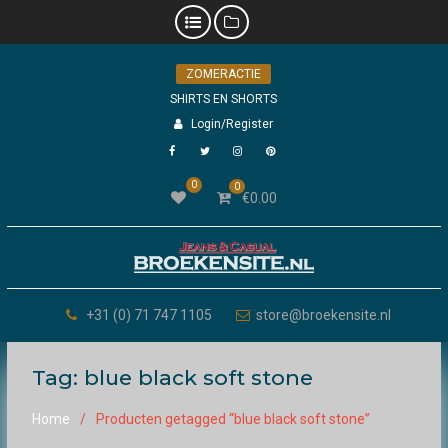
Skip
ZOMERACTIE
to
content
SHIRTS EN SHORTS
Login/Register
Facebook
Twitter
Instagram
Pinterest
0
0
€
0.00
+31 (0) 71 747 1105
store@broekensite.nl
Tag:
blue black soft stone
Home
Producten getagged “blue black soft stone”