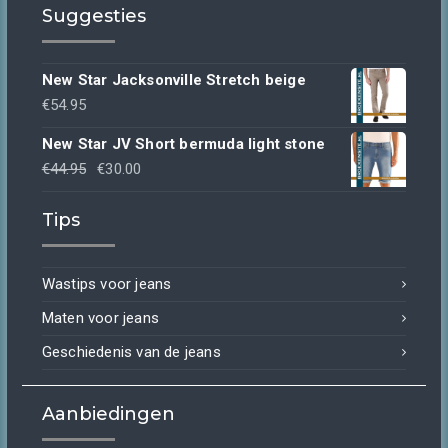
Suggesties
New Star Jacksonville Stretch beige
€
54.95
New Star JV Short bermuda light stone
Oorspronkelijke
Huidige
€
44.95
€
30.00
prijs
prijs
Tips
was:
is:
€44.95.
€30.00.
Wastips voor jeans
Maten voor jeans
Geschiedenis van de jeans
Aanbiedingen