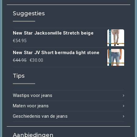
Suggesties
New Star Jacksonville Stretch beige
€
54.95
New Star JV Short bermuda light stone
Oorspronkelijke
Huidige
€
44.95
€
30.00
prijs
prijs
Tips
was:
is:
€44.95.
€30.00.
Wastips voor jeans
Maten voor jeans
Geschiedenis van de jeans
Aanbiedingen