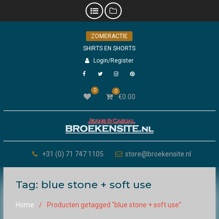
Skip
ZOMERACTIE
to
content
SHIRTS EN SHORTS
Login/Register
Facebook
Twitter
Instagram
Pinterest
0
0
€
0.00
+31 (0) 71 747 1105
store@broekensite.nl
Tag:
blue stone + soft use
Home
Producten getagged “blue stone + soft use”