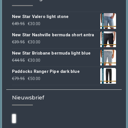
New Star Valero light stone
Oorspronkelijke
Huidige
€
49.95
€
30.00
prijs
prijs
New Star Nashville bermuda short antra
was:
is:
Oorspronkelijke
Huidige
€
39.95
€
30.00
€49.95.
€30.00.
prijs
prijs
New Star Brisbane bermuda light blue
was:
is:
Oorspronkelijke
Huidige
€
44.95
€
30.00
€39.95.
€30.00.
prijs
prijs
Paddocks Ranger Pipe dark blue
was:
is:
Oorspronkelijke
Huidige
€
79.95
€
50.00
€44.95.
€30.00.
prijs
prijs
was:
is:
Nieuwsbrief
€79.95.
€50.00.