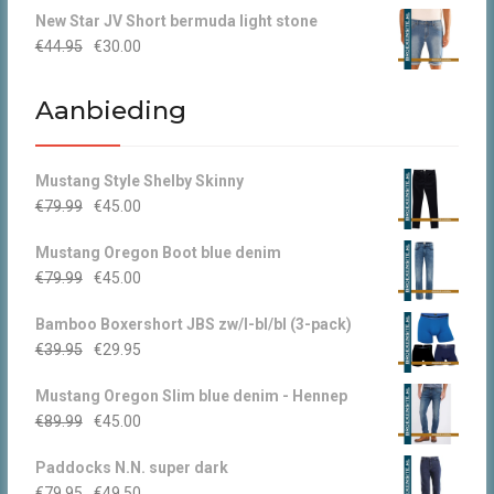
New Star JV Short bermuda light stone
Oorspronkelijke
Huidige
€
44.95
€
30.00
prijs
prijs
was:
is:
Aanbieding
€44.95.
€30.00.
Mustang Style Shelby Skinny
Oorspronkelijke
Huidige
€
79.99
€
45.00
prijs
prijs
Mustang Oregon Boot blue denim
was:
is:
Oorspronkelijke
Huidige
€
79.99
€
45.00
€79.99.
€45.00.
prijs
prijs
Bamboo Boxershort JBS zw/l-bl/bl (3-pack)
was:
is:
Oorspronkelijke
Huidige
€
39.95
€
29.95
€79.99.
€45.00.
prijs
prijs
Mustang Oregon Slim blue denim - Hennep
was:
is:
Oorspronkelijke
Huidige
€
89.99
€
45.00
€39.95.
€29.95.
prijs
prijs
Paddocks N.N. super dark
was:
is:
Oorspronkelijke
Huidige
€
79.95
€
49.50