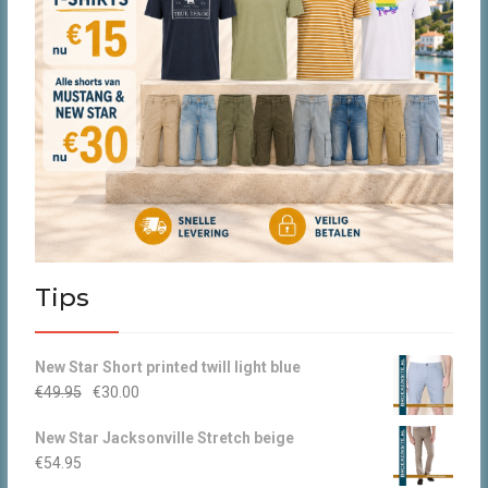
Tips
New Star Short printed twill light blue
Oorspronkelijke
Huidige
€
49.95
€
30.00
prijs
prijs
New Star Jacksonville Stretch beige
was:
is:
€
54.95
€49.95.
€30.00.