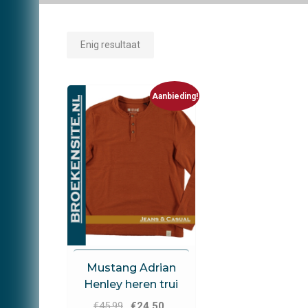
Enig resultaat
Aanbieding!
Mustang
Mustang Adrian
Henley heren trui
Oorspronkelijke
Huidige
€
45.99
€
24.50