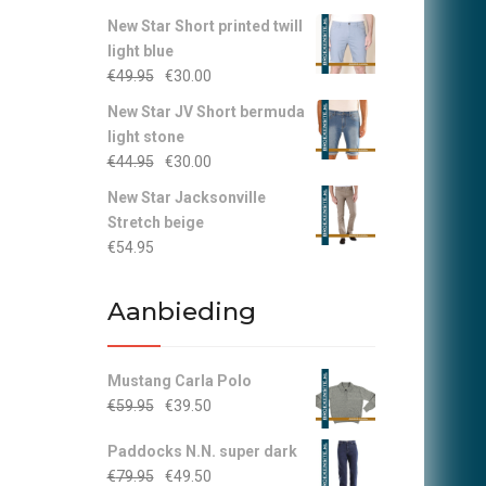
New Star Short printed twill
light blue
Oorspronkelijke
Huidige
€
49.95
€
30.00
prijs
prijs
New Star JV Short bermuda
was:
is:
light stone
€49.95.
€30.00.
Oorspronkelijke
Huidige
€
44.95
€
30.00
prijs
prijs
New Star Jacksonville
was:
is:
Stretch beige
€44.95.
€30.00.
€
54.95
Aanbieding
Mustang Carla Polo
Oorspronkelijke
Huidige
€
59.95
€
39.50
prijs
prijs
Paddocks N.N. super dark
was:
is:
Oorspronkelijke
Huidige
€
79.95
€
49.50
€59.95.
€39.50.