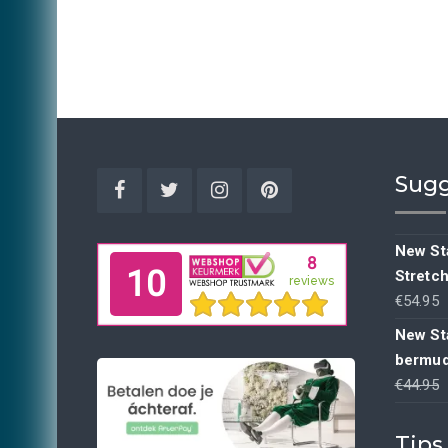
Sugg
Facebook
Twitter
Instagram
Pinterest
New Sta
Stretc
€
54.95
New St
bermud
€
44.95
p
Tips