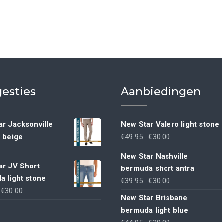
esties
Aanbiedingen
r Jacksonville
New Star Valero light stone
Oorspronkelijke
Huidige
h beige
€
49.95
€
30.00
prijs
prijs
New Star Nashville
was:
is:
ar JV Short
bermuda short antra
€49.95.
€30.00.
a light stone
Oorspronkelijke
Huidige
€
39.95
€
30.00
Oorspronkelijke
Huidige
€
30.00
prijs
prijs
New Star Brisbane
rijs
prijs
was:
is:
bermuda light blue
was:
is:
€39.95.
€30.00.