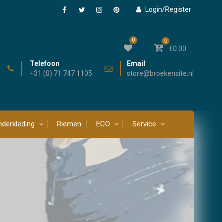
Login/Register
Facebook
Twitter
Instagram
Pinterest
0
0
€
0.00
Telefoon
Email
+31 (0) 71 747 1105
store@broekensite.nl
derkleding
Riemen
ECO
Service