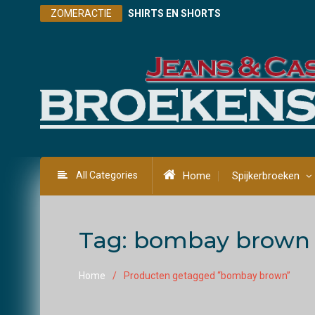
Skip
ZOMERACTIE
SHIRTS EN SHORTS
to
content
All Categories
Home
Spijkerbroeken
Tag:
bombay brown
Home
Producten getagged “bombay brown”