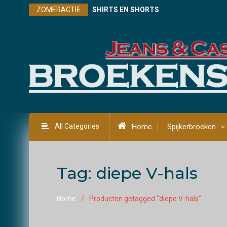
Skip
ZOMERACTIE
SHIRTS EN SHORTS
to
content
All Categories
Home
Spijkerbroeken
Tag:
diepe V-hals
Home
Producten getagged “diepe V-hals”