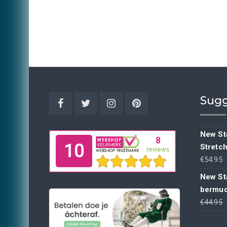
Sugg
Facebook
Twitter
Instagram
Pinterest
New Sta
Stretc
€
54.95
New St
bermud
€
44.95
p