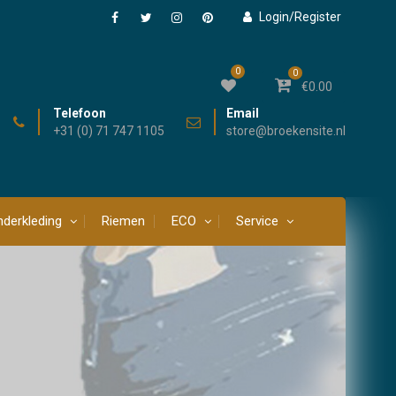
Login/Register
Facebook
Twitter
Instagram
Pinterest
0
0
€
0.00
Telefoon
Email
+31 (0) 71 747 1105
store@broekensite.nl
derkleding
Riemen
ECO
Service