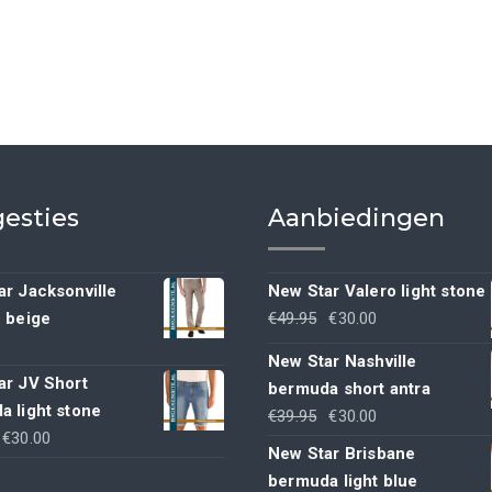
esties
Aanbiedingen
r Jacksonville
New Star Valero light stone
Oorspronkelijke
Huidige
h beige
€
49.95
€
30.00
prijs
prijs
New Star Nashville
was:
is:
ar JV Short
bermuda short antra
€49.95.
€30.00.
a light stone
Oorspronkelijke
Huidige
€
39.95
€
30.00
Oorspronkelijke
Huidige
€
30.00
prijs
prijs
New Star Brisbane
rijs
prijs
was:
is:
bermuda light blue