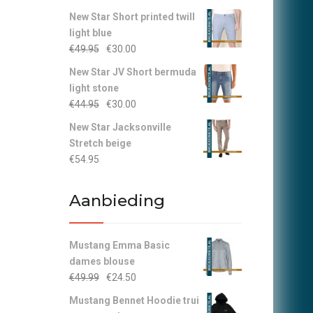
New Star Short printed twill
light blue
Oorspronkelijke
Huidige
€
49.95
€
30.00
prijs
prijs
New Star JV Short bermuda
was:
is:
light stone
€49.95.
€30.00.
Oorspronkelijke
Huidige
€
44.95
€
30.00
prijs
prijs
New Star Jacksonville
was:
is:
Stretch beige
€44.95.
€30.00.
€
54.95
Aanbieding
Mustang Emma Basic
dames blouse
Oorspronkelijke
Huidige
€
49.99
€
24.50
prijs
prijs
Mustang Bennet Hoodie trui
was:
is: