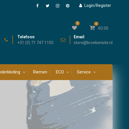
Login/Register
Facebook
Twitter
Instagram
Pinterest
0
0
€
0.00
Telefoon
Email
+31 (0) 71 747 1105
store@broekensite.nl
derkleding
Riemen
ECO
Service