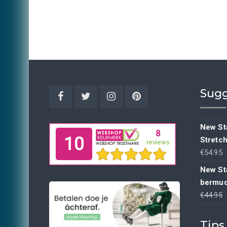
Sugg
Facebook
Twitter
Instagram
Pinterest
New Sta
Stretc
€
54.95
New St
bermud
€
44.95
p
Tips