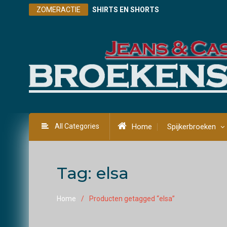
Skip
ZOMERACTIE
SHIRTS EN SHORTS
to
content
All Categories
Home
Spijkerbroeken
Tag:
elsa
Home
Producten getagged “elsa”