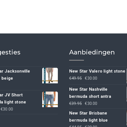
esties
Aanbiedingen
r Jacksonville
New Star Valero light stone
Oorspronkelijke
Huidige
h beige
€
49.95
€
30.00
prijs
prijs
New Star Nashville
was:
is:
ar JV Short
bermuda short antra
€49.95.
€30.00.
a light stone
Oorspronkelijke
Huidige
€
39.95
€
30.00
Oorspronkelijke
Huidige
€
30.00
prijs
prijs
New Star Brisbane
rijs
prijs
was:
is:
bermuda light blue
was:
is:
€39.95.
€30.00.