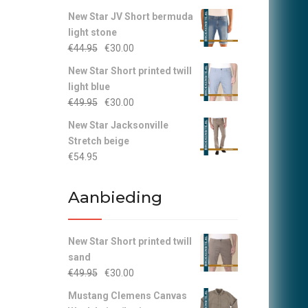
New Star JV Short bermuda
light stone
Oorspronkelijke
Huidige
€
44.95
€
30.00
prijs
prijs
New Star Short printed twill
was:
is:
light blue
€44.95.
€30.00.
Oorspronkelijke
Huidige
€
49.95
€
30.00
prijs
prijs
New Star Jacksonville
was:
is:
Stretch beige
€49.95.
€30.00.
€
54.95
Aanbieding
New Star Short printed twill
sand
Oorspronkelijke
Huidige
€
49.95
€
30.00
prijs
prijs
Mustang Clemens Canvas
was:
is: