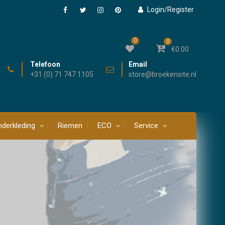
Login/Register
Facebook
Twitter
Instagram
Pinterest
0
0
€
0.00
Telefoon
Email
+31 (0) 71 747 1105
store@broekensite.nl
derkleding
Riemen
ECO
Service