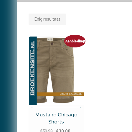
Enig resultaat
Aanbieding!
Mustang
Mustang Chicago
Shorts
Oorspronkelijke
Huidige
€
59.99
€
30.00