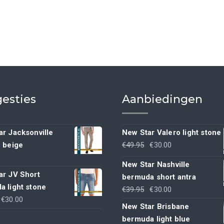
esties
Aanbiedingen
r Jacksonville
New Star Valero light stone
Oorspronkelijke
Huidige
h beige
€
49.95
€
30.00
prijs
prijs
New Star Nashville
was:
is:
ar JV Short
bermuda short antra
€49.95.
€30.00.
a light stone
Oorspronkelijke
Huidige
€
39.95
€
30.00
Oorspronkelijke
Huidige
€
30.00
prijs
prijs
New Star Brisbane
rijs
prijs
was:
is:
bermuda light blue