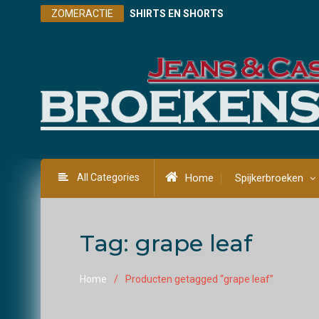
Skip
ZOMERACTIE
SHIRTS EN SHORTS
to
content
All Categories
Home
Spijkerbroeken
Tag:
grape leaf
Home
Producten getagged “grape leaf”