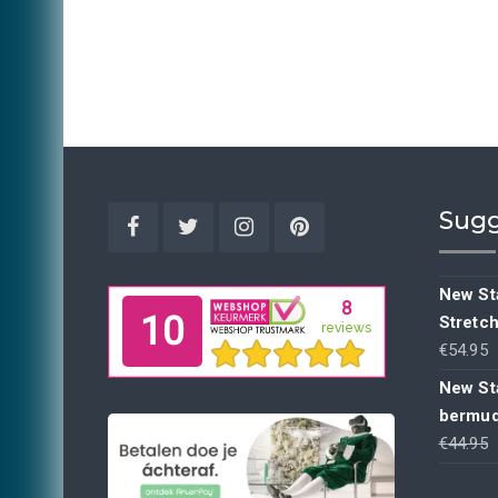
Sugg
Facebook
Twitter
Instagram
Pinterest
New Sta
Stretc
€
54.95
New St
bermud
€
44.95
p