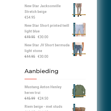
New Star Jacksonville
Stretch beige
€
54.95
New Star Short printed twill
light blue
Oorspronkelijke
Huidige
€
49.95
€
30.00
prijs
prijs
New Star JV Short bermuda
was:
is:
light stone
€49.95.
€30.00.
Oorspronkelijke
Huidige
€
44.95
€
30.00
prijs
prijs
was:
is:
Aanbieding
€44.95.
€30.00.
Mustang Anton Henley
heren trui
Oorspronkelijke
Huidige
€
45.99
€
24.50
prijs
prijs
Riem beige - met studs
was:
is: