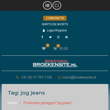
Skip
ZOMERACTIE
to
content
SHIRTS EN SHORTS
Login/Register
Facebook
Twitter
Instagram
Pinterest
0
0
€
0.00
+31 (0) 71 747 1105
store@broekensite.nl
Tag:
jog jeans
Home
Producten getagged “jog jeans”