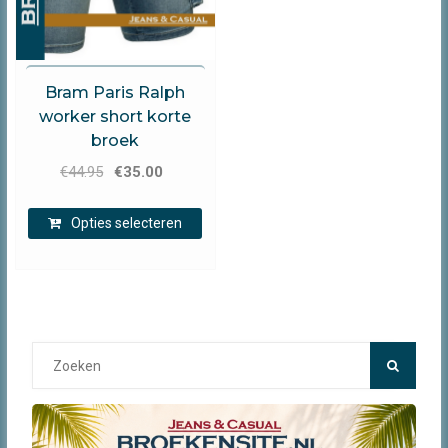
Brams Paris
Bram Paris Ralph
worker short korte
broek
Oorspronkelijke
Huidige
€
44.95
€
35.00
prijs
prijs
Dit
was:
is:
Opties selecteren
product
€44.95.
€35.00.
heeft
meerdere
variaties.
Deze
optie
Search
kan
for:
gekozen
worden
op