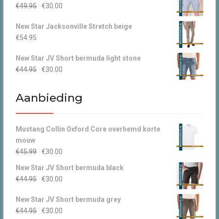
Oorspronkelijke
Huidige
€
49.95
€
30.00
prijs
prijs
New Star Jacksonville Stretch beige
was:
is:
€
54.95
€49.95.
€30.00.
New Star JV Short bermuda light stone
Oorspronkelijke
Huidige
€
44.95
€
30.00
prijs
prijs
was:
is:
Aanbieding
€44.95.
€30.00.
Mustang Collin Oxford Core overhemd korte
mouw
Oorspronkelijke
Huidige
€
45.99
€
30.00
prijs
prijs
New Star JV Short bermuda black
was:
is:
Oorspronkelijke
Huidige
€
44.95
€
30.00
€45.99.
€30.00.
prijs
prijs
New Star JV Short bermuda grey
was:
is:
Oorspronkelijke
Huidige
€
44.95
€
30.00
€44.95.
€30.00.