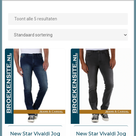
Toont alle 5 resultaten
New Star Jeans
New Star Jeans
New Star Vivaldi Jog
New Star Vivaldi Jog