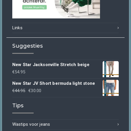
Links
Suggesties
New Star Jacksonville Stretch beige
€
54.95
New Star JV Short bermuda light stone
Oorspronkelijke
Huidige
€
44.95
€
30.00
prijs
prijs
Tips
was:
is:
€44.95.
€30.00.
Wastips voor jeans