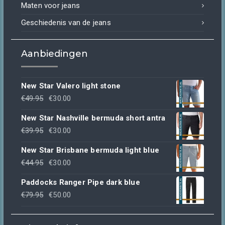
Maten voor jeans
Geschiedenis van de jeans
Aanbiedingen
New Star Valero light stone
Oorspronkelijke
Huidige
€
49.95
€
30.00
prijs
prijs
New Star Nashville bermuda short antra
was:
is:
Oorspronkelijke
Huidige
€
39.95
€
30.00
€49.95.
€30.00.
prijs
prijs
New Star Brisbane bermuda light blue
was:
is:
Oorspronkelijke
Huidige
€
44.95
€
30.00
€39.95.
€30.00.
prijs
prijs
Paddocks Ranger Pipe dark blue
was:
is:
Oorspronkelijke
Huidige
€
79.95
€
50.00
€44.95.
€30.00.
prijs
prijs
was:
is: