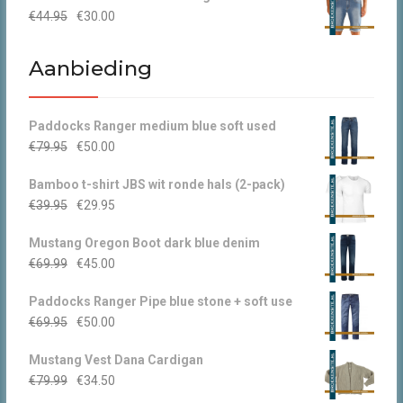
Oorspronkelijke
Huidige
€
44.95
€
30.00
prijs
prijs
was:
is:
Aanbieding
€44.95.
€30.00.
Paddocks Ranger medium blue soft used
Oorspronkelijke
Huidige
€
79.95
€
50.00
prijs
prijs
Bamboo t-shirt JBS wit ronde hals (2-pack)
was:
is:
Oorspronkelijke
Huidige
€
39.95
€
29.95
€79.95.
€50.00.
prijs
prijs
Mustang Oregon Boot dark blue denim
was:
is:
Oorspronkelijke
Huidige
€
69.99
€
45.00
€39.95.
€29.95.
prijs
prijs
Paddocks Ranger Pipe blue stone + soft use
was:
is:
Oorspronkelijke
Huidige
€
69.95
€
50.00
€69.99.
€45.00.
prijs
prijs
Mustang Vest Dana Cardigan
was:
is:
Oorspronkelijke
Huidige
€
79.99
€
34.50
€69.95.
€50.00.
prijs
prijs