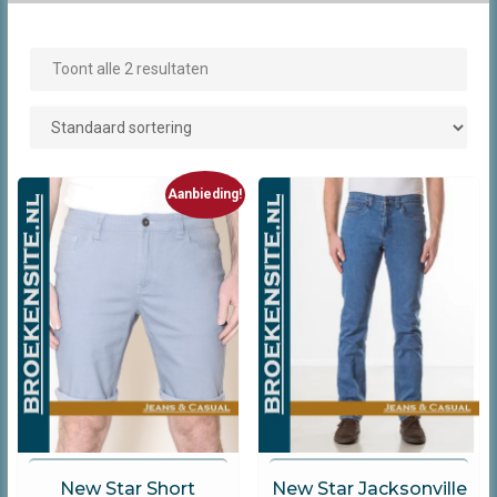
Toont alle 2 resultaten
Aanbieding!
New Star Jeans
New Star Jeans
New Star Short
New Star Jacksonville