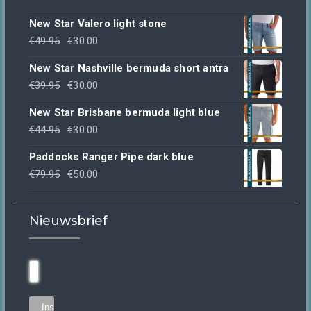
New Star Valero light stone
Oorspronkelijke
Huidige
€
49.95
€
30.00
prijs
prijs
New Star Nashville bermuda short antra
was:
is:
Oorspronkelijke
Huidige
€
39.95
€
30.00
€49.95.
€30.00.
prijs
prijs
New Star Brisbane bermuda light blue
was:
is:
Oorspronkelijke
Huidige
€
44.95
€
30.00
€39.95.
€30.00.
prijs
prijs
Paddocks Ranger Pipe dark blue
was:
is:
Oorspronkelijke
Huidige
€
79.95
€
50.00
€44.95.
€30.00.
prijs
prijs
was:
is:
Nieuwsbrief
€79.95.
€50.00.