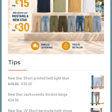
Tips
New Star Short printed twill light blue
Oorspronkelijke
Huidige
€
49.95
€
30.00
prijs
prijs
New Star Jacksonville Stretch beige
was:
is:
€
54.95
€49.95.
€30.00.
New Star JV Short bermuda light stone