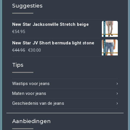
Suggesties
New Star Jacksonville Stretch beige
€
54.95
New Star JV Short bermuda light stone
Oorspronkelijke
Huidige
€
44.95
€
30.00
prijs
prijs
Tips
was:
is:
€44.95.
€30.00.
Wastips voor jeans
Maten voor jeans
Geschiedenis van de jeans
Aanbiedingen