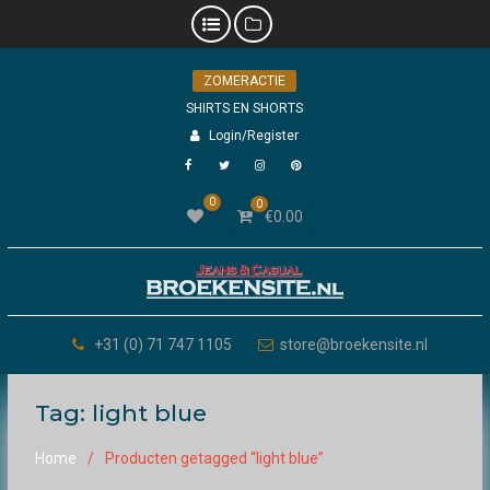
Skip
ZOMERACTIE
to
content
SHIRTS EN SHORTS
Login/Register
Facebook
Twitter
Instagram
Pinterest
0
0
€
0.00
+31 (0) 71 747 1105
store@broekensite.nl
Tag:
light blue
Home
Producten getagged “light blue”