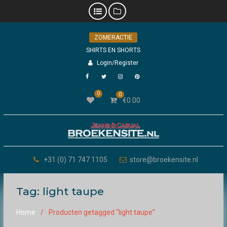
Skip
ZOMERACTIE
to
content
SHIRTS EN SHORTS
Login/Register
Facebook
Twitter
Instagram
Pinterest
0
0
€
0.00
+31 (0) 71 747 1105
store@broekensite.nl
Tag:
light taupe
Home
Producten getagged “light taupe”