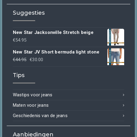
Suggesties
New Star Jacksonville Stretch beige
€
54.95
New Star JV Short bermuda light stone
Oorspronkelijke
Huidige
€
44.95
€
30.00
prijs
prijs
Tips
was:
is:
€44.95.
€30.00.
Wastips voor jeans
Maten voor jeans
Geschiedenis van de jeans
Aanbiedingen