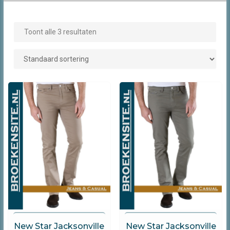
Toont alle 3 resultaten
New Star Jeans
New Star Jeans
New Star Jacksonville
New Star Jacksonville