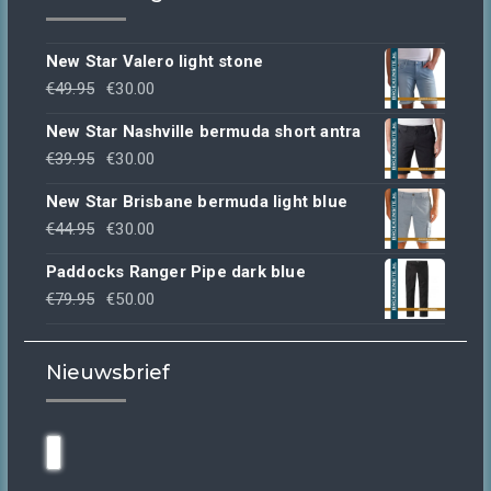
New Star Valero light stone
Oorspronkelijke
Huidige
€
49.95
€
30.00
prijs
prijs
New Star Nashville bermuda short antra
was:
is:
Oorspronkelijke
Huidige
€
39.95
€
30.00
€49.95.
€30.00.
prijs
prijs
New Star Brisbane bermuda light blue
was:
is:
Oorspronkelijke
Huidige
€
44.95
€
30.00
€39.95.
€30.00.
prijs
prijs
Paddocks Ranger Pipe dark blue
was:
is:
Oorspronkelijke
Huidige
€
79.95
€
50.00
€44.95.
€30.00.
prijs
prijs
was:
is:
Nieuwsbrief
€79.95.
€50.00.