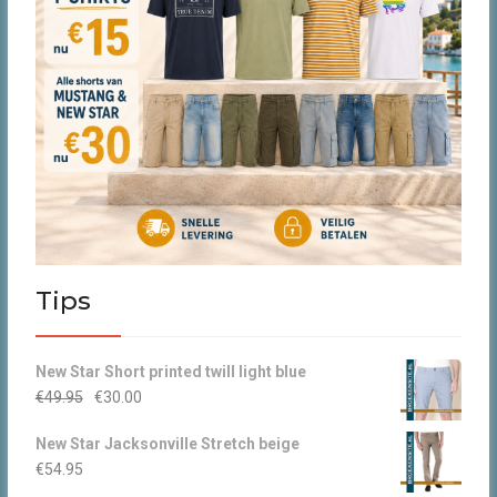
Tips
New Star Short printed twill light blue
Oorspronkelijke
Huidige
€
49.95
€
30.00
prijs
prijs
New Star Jacksonville Stretch beige
was:
is:
€
54.95
€49.95.
€30.00.