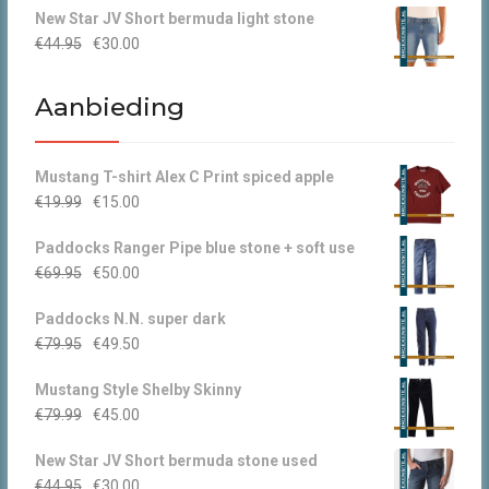
New Star JV Short bermuda light stone
Oorspronkelijke
Huidige
€
44.95
€
30.00
prijs
prijs
was:
is:
Aanbieding
€44.95.
€30.00.
Mustang T-shirt Alex C Print spiced apple
Oorspronkelijke
Huidige
€
19.99
€
15.00
prijs
prijs
Paddocks Ranger Pipe blue stone + soft use
was:
is:
Oorspronkelijke
Huidige
€
69.95
€
50.00
€19.99.
€15.00.
prijs
prijs
Paddocks N.N. super dark
was:
is:
Oorspronkelijke
Huidige
€
79.95
€
49.50
€69.95.
€50.00.
prijs
prijs
Mustang Style Shelby Skinny
was:
is:
Oorspronkelijke
Huidige
€
79.99
€
45.00
€79.95.
€49.50.
prijs
prijs
New Star JV Short bermuda stone used
was:
is:
Oorspronkelijke
Huidige
€
44.95
€
30.00