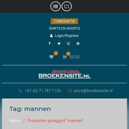
Skip
ZOMERACTIE
to
content
SHIRTS EN SHORTS
Login/Register
Facebook
Twitter
Instagram
Pinterest
0
0
€
0.00
+31 (0) 71 747 1105
store@broekensite.nl
Tag:
mannen
Home
Producten getagged “mannen”