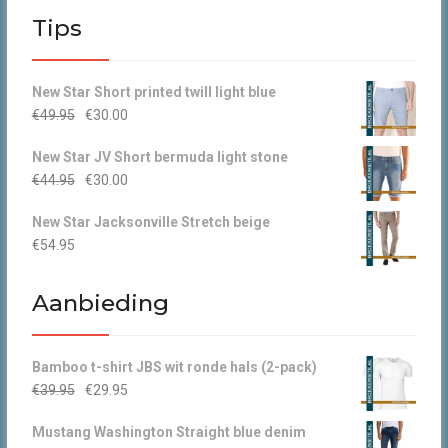
Tips
New Star Short printed twill light blue
Oorspronkelijke
Huidige
€
49.95
€
30.00
prijs
prijs
New Star JV Short bermuda light stone
was:
is:
Oorspronkelijke
Huidige
€
44.95
€
30.00
€49.95.
€30.00.
prijs
prijs
New Star Jacksonville Stretch beige
was:
is:
€
54.95
€44.95.
€30.00.
Aanbieding
Bamboo t-shirt JBS wit ronde hals (2-pack)
Oorspronkelijke
Huidige
€
39.95
€
29.95
prijs
prijs
Mustang Washington Straight blue denim
was:
is: