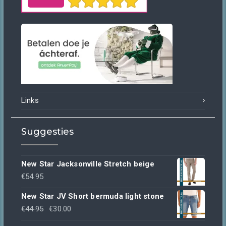
Links
Suggesties
New Star Jacksonville Stretch beige
€
54.95
New Star JV Short bermuda light stone
Oorspronkelijke
Huidige
€
44.95
€
30.00
prijs
prijs