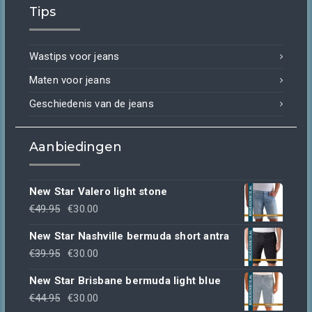
Tips
was:
is:
€44.95.
€30.00.
Wastips voor jeans
Maten voor jeans
Geschiedenis van de jeans
Aanbiedingen
New Star Valero light stone
Oorspronkelijke
Huidige
€
49.95
€
30.00
prijs
prijs
New Star Nashville bermuda short antra
was:
is:
Oorspronkelijke
Huidige
€
39.95
€
30.00
€49.95.
€30.00.
prijs
prijs
New Star Brisbane bermuda light blue
was:
is:
Oorspronkelijke
Huidige
€
44.95
€
30.00
€39.95.
€30.00.