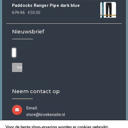
prijs
prijs
Paddocks Ranger Pipe dark blue
was:
is:
Oorspronkelijke
Huidige
€
79.95
€
50.00
€44.95.
€30.00.
prijs
prijs
was:
is:
Nieuwsbrief
€79.95.
€50.00.
Neem contact op
Email:
store@broekensite.nl
Voor de beste shop-ervaring worden er cookies gebruikt.