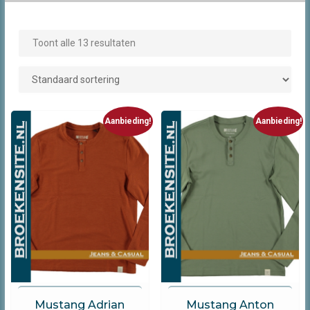
Toont alle 13 resultaten
Aanbieding!
Aanbieding!
Mustang
Mustang
Mustang Adrian
Mustang Anton