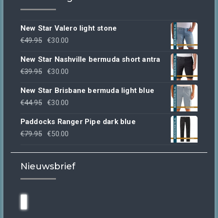
New Star Valero light stone
Oorspronkelijke
Huidige
€
49.95
€
30.00
prijs
prijs
New Star Nashville bermuda short antra
was:
is:
Oorspronkelijke
Huidige
€
39.95
€
30.00
€49.95.
€30.00.
prijs
prijs
New Star Brisbane bermuda light blue
was:
is:
Oorspronkelijke
Huidige
€
44.95
€
30.00
€39.95.
€30.00.
prijs
prijs
Paddocks Ranger Pipe dark blue
was:
is:
Oorspronkelijke
Huidige
€
79.95
€
50.00
€44.95.
€30.00.
prijs
prijs
was:
is:
Nieuwsbrief
€79.95.
€50.00.