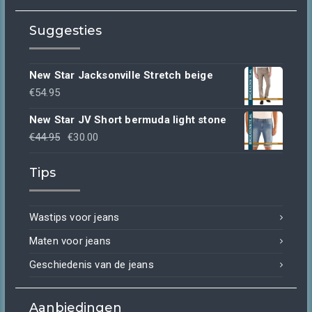
Suggesties
New Star Jacksonville Stretch beige
€
54.95
New Star JV Short bermuda light stone
Oorspronkelijke
Huidige
€
44.95
€
30.00
prijs
prijs
Tips
was:
is:
€44.95.
€30.00.
Wastips voor jeans
Maten voor jeans
Geschiedenis van de jeans
Aanbiedingen