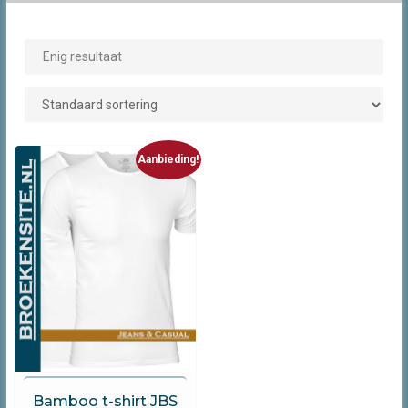
Enig resultaat
Aanbieding!
JBS
Bamboo t-shirt JBS