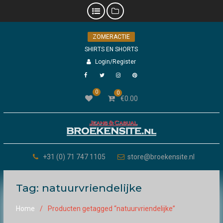
Skip
ZOMERACTIE
to
content
SHIRTS EN SHORTS
Login/Register
Facebook
Twitter
Instagram
Pinterest
0
0
€
0.00
+31 (0) 71 747 1105
store@broekensite.nl
Tag:
natuurvriendelijke
Home
Producten getagged “natuurvriendelijke”