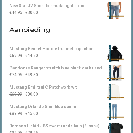
New Star JV Short bermuda light stone
was:
is:
Oorspronkelijke
Huidige
€
44.95
€
30.00
€49.95.
€30.00.
prijs
prijs
was:
is:
Aanbieding
€44.95.
€30.00.
Mustang Bennet Hoodie trui met capuchon
Oorspronkelijke
Huidige
€
69.99
€
44.50
prijs
prijs
Paddocks Ranger stretch blue black dark used
was:
is:
Oorspronkelijke
Huidige
€
74.95
€
49.50
€69.99.
€44.50.
prijs
prijs
Mustang Emil trui C Patchwork wit
was:
is:
Oorspronkelijke
Huidige
€
69.99
€
30.00
€74.95.
€49.50.
prijs
prijs
Mustang Orlando Slim blue denim
was:
is:
Oorspronkelijke
Huidige
€
89.99
€
45.00
€69.99.
€30.00.
prijs
prijs
Bamboo t-shirt JBS zwart ronde hals (2-pack)
was:
is:
Oorspronkelijke
Huidige
€
39.95
€
29.95