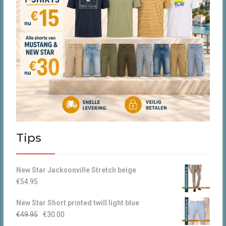
Tips
New Star Jacksonville Stretch beige
€
54.95
New Star Short printed twill light blue
Oorspronkelijke
Huidige
€
49.95
€
30.00
prijs
prijs