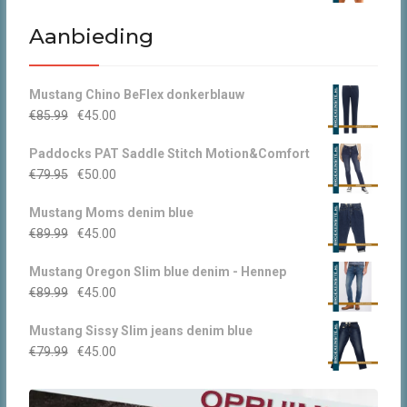
prijs
prijs
was:
is:
Aanbieding
€44.95.
€30.00.
Mustang Chino BeFlex donkerblauw
Oorspronkelijke
Huidige
€
85.99
€
45.00
prijs
prijs
Paddocks PAT Saddle Stitch Motion&Comfort
was:
is:
Oorspronkelijke
Huidige
€
79.95
€
50.00
€85.99.
€45.00.
prijs
prijs
Mustang Moms denim blue
was:
is:
Oorspronkelijke
Huidige
€
89.99
€
45.00
€79.95.
€50.00.
prijs
prijs
Mustang Oregon Slim blue denim - Hennep
was:
is:
Oorspronkelijke
Huidige
€
89.99
€
45.00
€89.99.
€45.00.
prijs
prijs
Mustang Sissy Slim jeans denim blue
was:
is:
Oorspronkelijke
Huidige
€
79.99
€
45.00
€89.99.
€45.00.
prijs
prijs
was:
is: