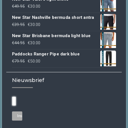
Oorspronkelijke
Huidige
€
49.95
€
30.00
prijs
prijs
New Star Nashville bermuda short antra
was:
is:
Oorspronkelijke
Huidige
€
39.95
€
30.00
€49.95.
€30.00.
prijs
prijs
New Star Brisbane bermuda light blue
was:
is:
Oorspronkelijke
Huidige
€
44.95
€
30.00
€39.95.
€30.00.
prijs
prijs
Paddocks Ranger Pipe dark blue
was:
is:
Oorspronkelijke
Huidige
€
79.95
€
50.00
€44.95.
€30.00.
prijs
prijs
was:
is:
Nieuwsbrief
€79.95.
€50.00.