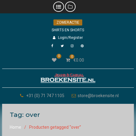
Skip
ZOMERACTIE
to
content
SHIRTS EN SHORTS
Login/Register
Facebook
Twitter
Instagram
Pinterest
0
0
€
0.00
+31 (0) 71 747 1105
store@broekensite.nl
Tag:
over
Home
Producten getagged “over”