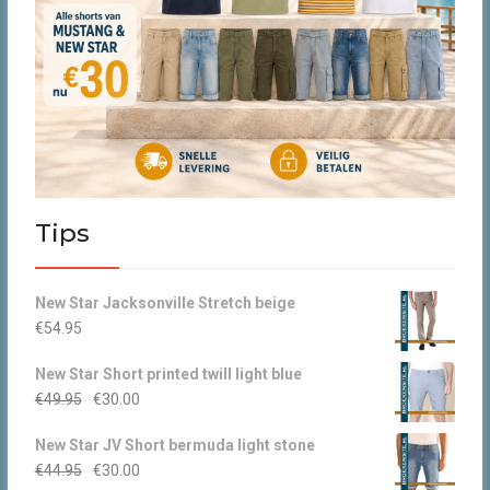
Tips
New Star Jacksonville Stretch beige
€
54.95
New Star Short printed twill light blue
Oorspronkelijke
Huidige
€
49.95
€
30.00
prijs
prijs
New Star JV Short bermuda light stone
was:
is:
Oorspronkelijke
Huidige
€
44.95
€
30.00
€49.95.
€30.00.