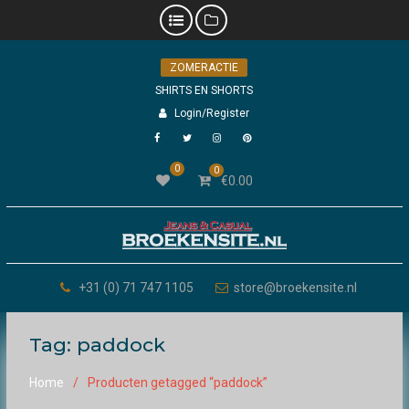
Skip
ZOMERACTIE
to
content
SHIRTS EN SHORTS
Login/Register
Facebook
Twitter
Instagram
Pinterest
0
0
€
0.00
+31 (0) 71 747 1105
store@broekensite.nl
Tag:
paddock
Home
Producten getagged “paddock”