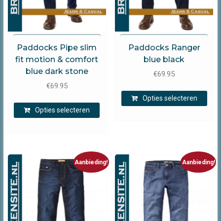
Paddocks
Paddocks
Paddocks Pipe slim
Paddocks Ranger
fit motion & comfort
blue black
blue dark stone
€
69.95
€
69.95
Dit
Opties selecteren
prod
Dit
Opties selecteren
heef
product
mee
heeft
varia
meerdere
Dez
variaties.
opti
Deze
Aanbieding!
Aanbieding!
kan
optie
gek
kan
wor
gekozen
op
worden
de
op