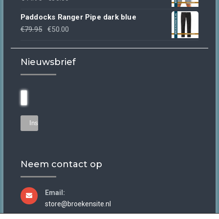
€39.95.
€30.00.
prijs
prijs
Paddocks Ranger Pipe dark blue
was:
is:
Oorspronkelijke
Huidige
€
79.95
€
50.00
€44.95.
€30.00.
prijs
prijs
was:
is:
Nieuwsbrief
€79.95.
€50.00.
Neem contact op
Email:
store@broekensite.nl