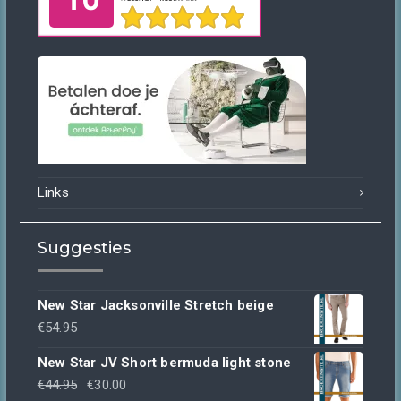
Links
Suggesties
New Star Jacksonville Stretch beige
€
54.95
New Star JV Short bermuda light stone
Oorspronkelijke
Huidige
€
44.95
€
30.00