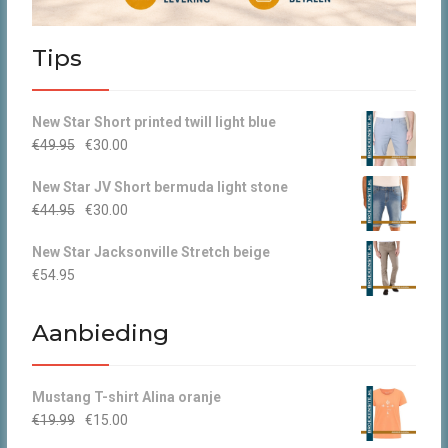
Tips
New Star Short printed twill light blue
Oorspronkelijke
Huidige
€
49.95
€
30.00
prijs
prijs
New Star JV Short bermuda light stone
was:
is:
Oorspronkelijke
Huidige
€
44.95
€
30.00
€49.95.
€30.00.
prijs
prijs
New Star Jacksonville Stretch beige
was:
is:
€
54.95
€44.95.
€30.00.
Aanbieding
Mustang T-shirt Alina oranje
Oorspronkelijke
Huidige
€
19.99
€
15.00
prijs
prijs