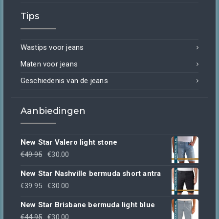
prijs
prijs
Tips
was:
is:
€44.95.
€30.00.
Wastips voor jeans
Maten voor jeans
Geschiedenis van de jeans
Aanbiedingen
New Star Valero light stone
Oorspronkelijke
Huidige
€
49.95
€
30.00
prijs
prijs
New Star Nashville bermuda short antra
was:
is:
Oorspronkelijke
Huidige
€
39.95
€
30.00
€49.95.
€30.00.
prijs
prijs
New Star Brisbane bermuda light blue
was:
is:
Oorspronkelijke
Huidige
€
44.95
€
30.00