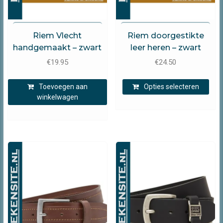
Timbelt
Timbelt
Riem Vlecht
Riem doorgestikte
handgemaakt – zwart
leer heren – zwart
€
19.95
€
24.50
Dit
Toevoegen aan
Opties selecteren
prod
winkelwagen
heef
mee
varia
Dez
opti
kan
gek
wor
op
de
prod