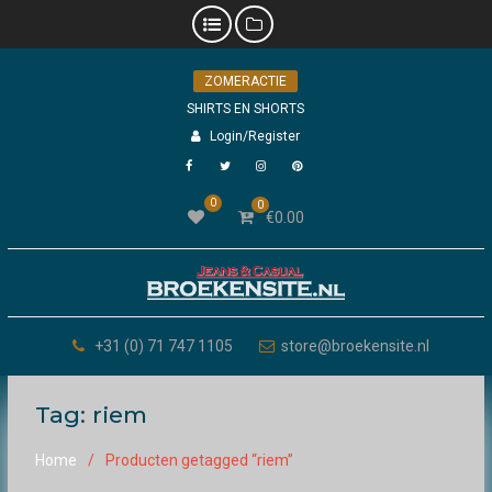
Skip
ZOMERACTIE
to
content
SHIRTS EN SHORTS
Login/Register
Facebook
Twitter
Instagram
Pinterest
0
0
€
0.00
+31 (0) 71 747 1105
store@broekensite.nl
Tag:
riem
Home
Producten getagged “riem”