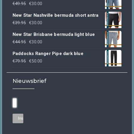
Oorspronkelijke
Huidige
€
49.95
€
30.00
prijs
prijs
New Star Nashville bermuda short antra
was:
is:
Oorspronkelijke
Huidige
€
39.95
€
30.00
€49.95.
€30.00.
prijs
prijs
New Star Brisbane bermuda light blue
was:
is:
Oorspronkelijke
Huidige
€
44.95
€
30.00
€39.95.
€30.00.
prijs
prijs
Paddocks Ranger Pipe dark blue
was:
is:
Oorspronkelijke
Huidige
€
79.95
€
50.00
€44.95.
€30.00.
prijs
prijs
was:
is:
Nieuwsbrief
€79.95.
€50.00.