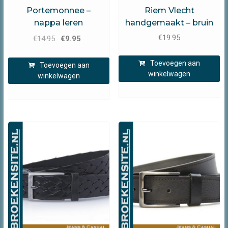
Timbelt
Timbelt
Portemonnee –
Riem Vlecht
nappa leren
handgemaakt – bruin
Oorspronkelijke
Huidige
€
19.95
€
14.95
€
9.95
prijs
prijs
was:
is:
Toevoegen aan
Toevoegen aan
winkelwagen
€14.95.
€9.95.
winkelwagen