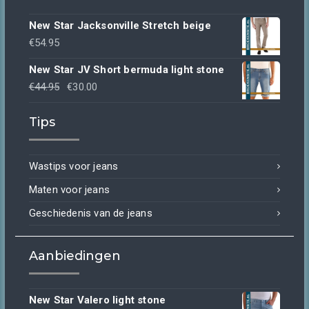
New Star Jacksonville Stretch beige
€
54.95
New Star JV Short bermuda light stone
Oorspronkelijke
Huidige
€
44.95
€
30.00
prijs
prijs
Tips
was:
is:
€44.95.
€30.00.
Wastips voor jeans
Maten voor jeans
Geschiedenis van de jeans
Aanbiedingen
New Star Valero light stone