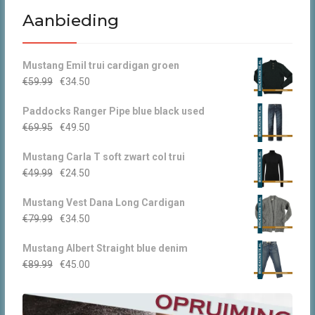
was:
is:
Aanbieding
€49.95.
€30.00.
Mustang Emil trui cardigan groen
Oorspronkelijke
Huidige
€
59.99
€
34.50
prijs
prijs
Paddocks Ranger Pipe blue black used
was:
is:
Oorspronkelijke
Huidige
€
69.95
€
49.50
€59.99.
€34.50.
prijs
prijs
Mustang Carla T soft zwart col trui
was:
is:
Oorspronkelijke
Huidige
€
49.99
€
24.50
€69.95.
€49.50.
prijs
prijs
Mustang Vest Dana Long Cardigan
was:
is:
Oorspronkelijke
Huidige
€
79.99
€
34.50
€49.99.
€24.50.
prijs
prijs
Mustang Albert Straight blue denim
was:
is:
Oorspronkelijke
Huidige
€
89.99
€
45.00
€79.99.
€34.50.
prijs
prijs
was:
is:
€89.99.
€45.00.