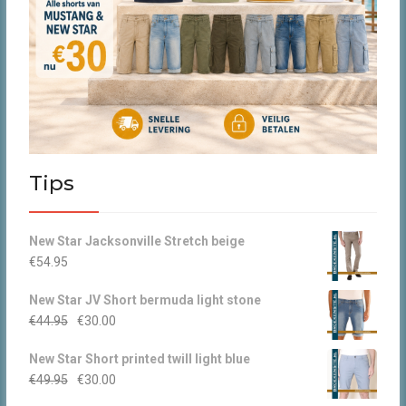
Tips
New Star Jacksonville Stretch beige
€
54.95
New Star JV Short bermuda light stone
Oorspronkelijke
Huidige
€
44.95
€
30.00
prijs
prijs
New Star Short printed twill light blue
was:
is:
Oorspronkelijke
Huidige
€
49.95
€
30.00
€44.95.
€30.00.
prijs
prijs