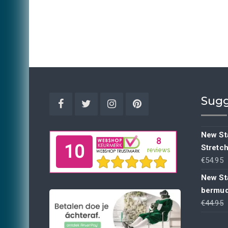
Sugg
Facebook
Twitter
Instagram
Pinterest
New Sta
Stretc
€
54.95
New St
bermud
€
44.95
p