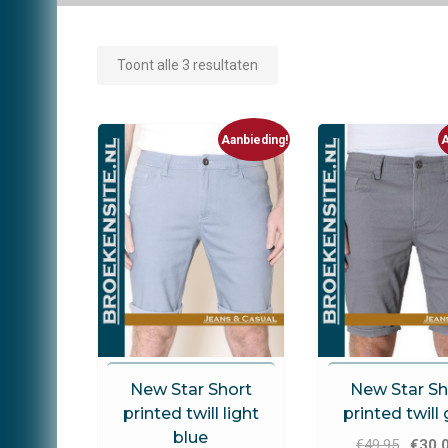
Toont alle 3 resultaten
Aanbieding!
A
New Star Jeans
New Star Jea
New Star Short
New Star Sh
printed twill light
printed twill
blue
Oorspr
€
49.95
€
30.