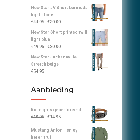
New Star JV Short bermuda
light stone
Oorspronkelijke
Huidige
€
44.95
€
30.00
prijs
prijs
New Star Short printed twill
was:
is:
light blue
€44.95.
€30.00.
Oorspronkelijke
Huidige
€
49.95
€
30.00
prijs
prijs
New Star Jacksonville
was:
is:
Stretch beige
€49.95.
€30.00.
€
54.95
Aanbieding
Riem grijs geperforeerd
Oorspronkelijke
Huidige
€
19.95
€
14.95
prijs
prijs
Mustang Anton Henley
was:
is:
heren trui
€19.95.
€14.95.