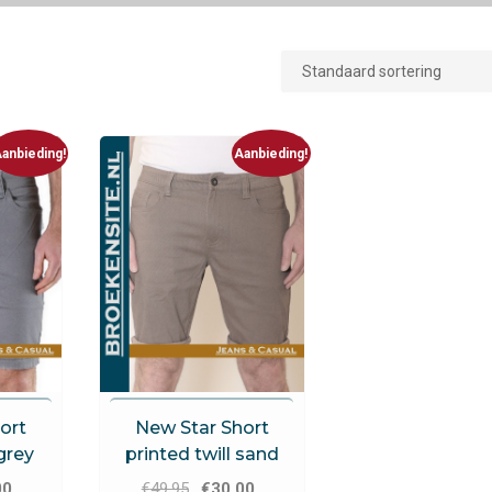
anbieding!
Aanbieding!
ns
New Star Jeans
ort
New Star Short
 grey
printed twill sand
onkelijke
Huidige
Oorspronkelijke
Huidige
00
€
49.95
€
30.00