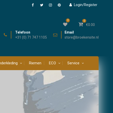
Login/Register
Facebook
Twitter
Instagram
Pinterest
0
0
€
0.00
Telefoon
Email
+31 (0) 71 747 1105
store@broekensite.nl
derkleding
Riemen
ECO
Service