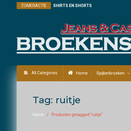
Skip
ZOMERACTIE
SHIRTS EN SHORTS
to
content
All Categories
Home
Spijkerbroeken
Tag:
ruitje
Home
Producten getagged “ruitje”