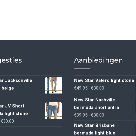
esties
Aanbiedingen
r Jacksonville
New Star Valero light stone
Oorspronkelijke
Huidige
h beige
€
49.95
€
30.00
prijs
prijs
New Star Nashville
was:
is:
ar JV Short
bermuda short antra
€49.95.
€30.00.
a light stone
Oorspronkelijke
Huidige
€
39.95
€
30.00
Oorspronkelijke
Huidige
€
30.00
prijs
prijs
New Star Brisbane
rijs
prijs
was:
is:
bermuda light blue