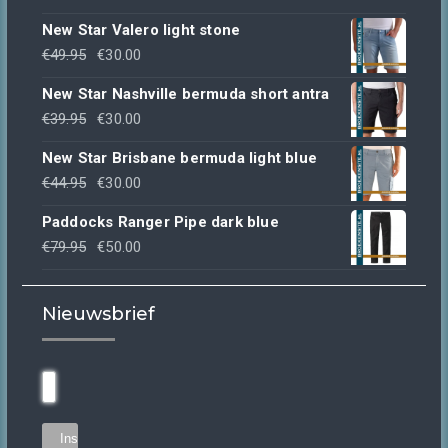
New Star Valero light stone
Oorspronkelijke
Huidige
€
49.95
€
30.00
prijs
prijs
New Star Nashville bermuda short antra
was:
is:
Oorspronkelijke
Huidige
€
39.95
€
30.00
€49.95.
€30.00.
prijs
prijs
New Star Brisbane bermuda light blue
was:
is:
Oorspronkelijke
Huidige
€
44.95
€
30.00
€39.95.
€30.00.
prijs
prijs
Paddocks Ranger Pipe dark blue
was:
is:
Oorspronkelijke
Huidige
€
79.95
€
50.00
€44.95.
€30.00.
prijs
prijs
was:
is:
Nieuwsbrief
€79.95.
€50.00.