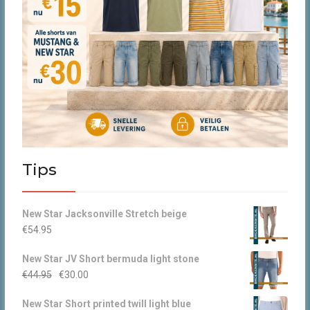
Tips
New Star Jacksonville Stretch beige
€
54.95
New Star JV Short bermuda light stone
Oorspronkelijke
Huidige
€
44.95
€
30.00
prijs
prijs
New Star Short printed twill light blue
was:
is: