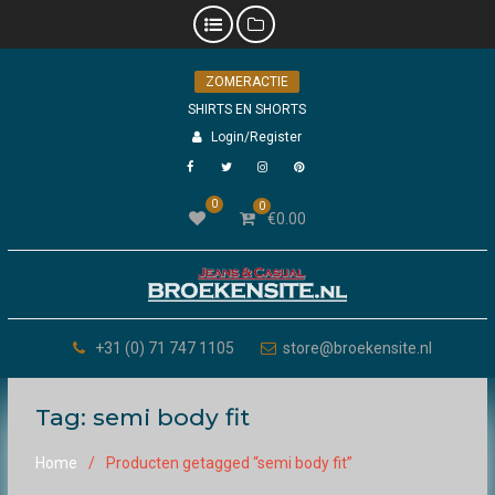
Skip
ZOMERACTIE
to
content
SHIRTS EN SHORTS
Login/Register
Facebook
Twitter
Instagram
Pinterest
0
0
€
0.00
+31 (0) 71 747 1105
store@broekensite.nl
Tag:
semi body fit
Home
Producten getagged “semi body fit”