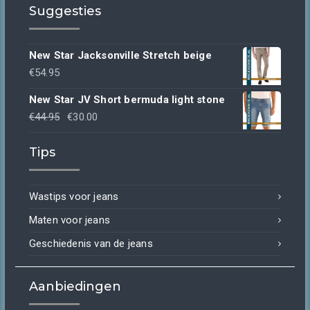
Suggesties
New Star Jacksonville Stretch beige
€
54.95
New Star JV Short bermuda light stone
Oorspronkelijke
Huidige
€
44.95
€
30.00
prijs
prijs
Tips
was:
is:
€44.95.
€30.00.
Wastips voor jeans
Maten voor jeans
Geschiedenis van de jeans
Aanbiedingen