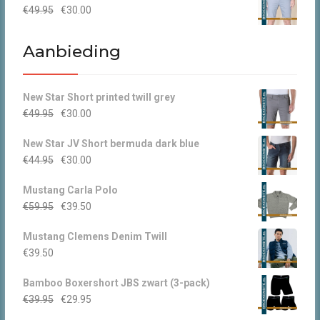
Oorspronkelijke
Huidige
€
49.95
€
30.00
€44.95.
€30.00.
prijs
prijs
was:
is:
Aanbieding
€49.95.
€30.00.
New Star Short printed twill grey
Oorspronkelijke
Huidige
€
49.95
€
30.00
prijs
prijs
New Star JV Short bermuda dark blue
was:
is:
Oorspronkelijke
Huidige
€
44.95
€
30.00
€49.95.
€30.00.
prijs
prijs
Mustang Carla Polo
was:
is:
Oorspronkelijke
Huidige
€
59.95
€
39.50
€44.95.
€30.00.
prijs
prijs
Mustang Clemens Denim Twill
was:
is:
€
39.50
€59.95.
€39.50.
Bamboo Boxershort JBS zwart (3-pack)
Oorspronkelijke
Huidige
€
39.95
€
29.95
prijs
prijs