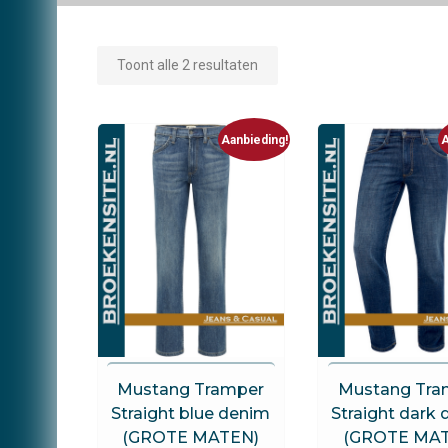
Toont alle 2 resultaten
Aanbieding!
A
Mustang
Mustang
Mustang Tramper
Mustang Tra
Straight blue denim
Straight dark
(GROTE MATEN)
(GROTE MA