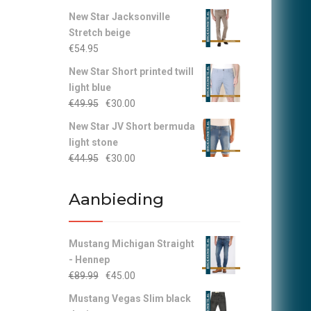
New Star Jacksonville
Stretch beige
€
54.95
New Star Short printed twill
light blue
Oorspronkelijke
Huidige
€
49.95
€
30.00
prijs
prijs
New Star JV Short bermuda
was:
is:
light stone
€49.95.
€30.00.
Oorspronkelijke
Huidige
€
44.95
€
30.00
prijs
prijs
was:
is:
Aanbieding
€44.95.
€30.00.
Mustang Michigan Straight
- Hennep
Oorspronkelijke
Huidige
€
89.99
€
45.00
prijs
prijs
Mustang Vegas Slim black
was:
is: