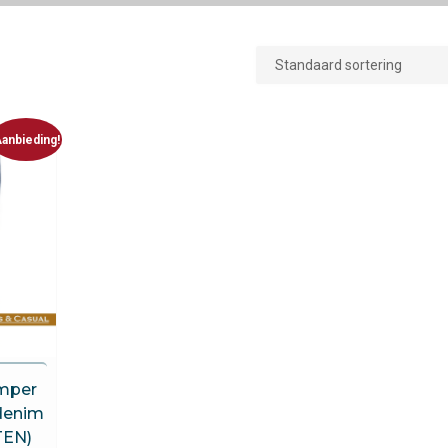
anbieding!
mper
 denim
TEN)