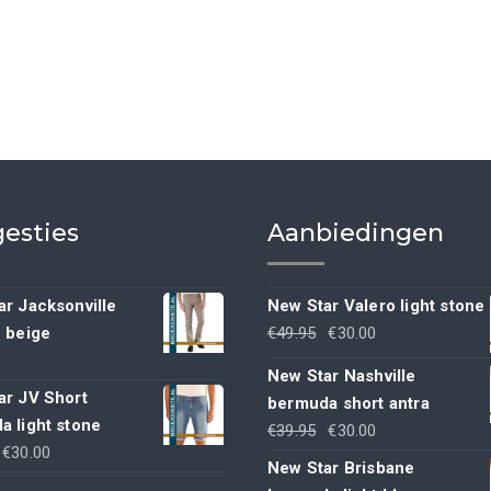
esties
Aanbiedingen
r Jacksonville
New Star Valero light stone
Oorspronkelijke
Huidige
h beige
€
49.95
€
30.00
prijs
prijs
New Star Nashville
was:
is:
ar JV Short
bermuda short antra
€49.95.
€30.00.
a light stone
Oorspronkelijke
Huidige
€
39.95
€
30.00
Oorspronkelijke
Huidige
€
30.00
prijs
prijs
New Star Brisbane
rijs
prijs
was:
is: