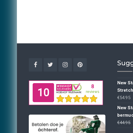
Sugg
Facebook
Twitter
Instagram
Pinterest
New Sta
Stretc
€
54.95
New St
bermud
€
44.95
p