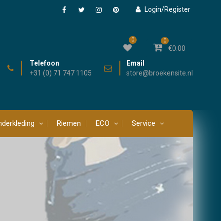
Login/Register
Facebook
Twitter
Instagram
Pinterest
0
0
€
0.00
Telefoon
Email
+31 (0) 71 747 1105
store@broekensite.nl
derkleding
Riemen
ECO
Service