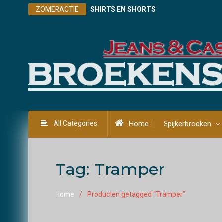
Skip
ZOMERACTIE
SHIRTS EN SHORTS
to
content
All Categories
Home
Spijkerbroeken
Tag:
Tramper
Home
Producten getagged “Tramper”