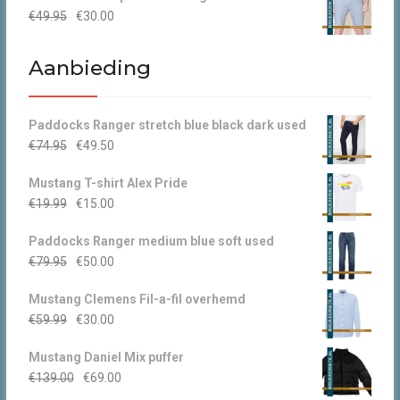
Oorspronkelijke
Huidige
€
49.95
€
30.00
€44.95.
€30.00.
prijs
prijs
was:
is:
Aanbieding
€49.95.
€30.00.
Paddocks Ranger stretch blue black dark used
Oorspronkelijke
Huidige
€
74.95
€
49.50
prijs
prijs
Mustang T-shirt Alex Pride
was:
is:
Oorspronkelijke
Huidige
€
19.99
€
15.00
€74.95.
€49.50.
prijs
prijs
Paddocks Ranger medium blue soft used
was:
is:
Oorspronkelijke
Huidige
€
79.95
€
50.00
€19.99.
€15.00.
prijs
prijs
Mustang Clemens Fil-a-fil overhemd
was:
is:
Oorspronkelijke
Huidige
€
59.99
€
30.00
€79.95.
€50.00.
prijs
prijs
Mustang Daniel Mix puffer
was:
is:
Oorspronkelijke
Huidige
€
139.00
€
69.00
€59.99.
€30.00.
prijs
prijs