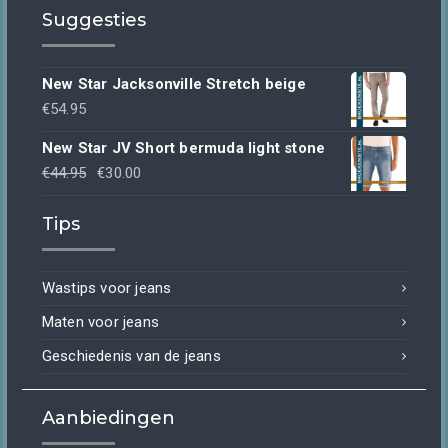
Suggesties
New Star Jacksonville Stretch beige
€
54.95
New Star JV Short bermuda light stone
Oorspronkelijke
Huidige
€
44.95
€
30.00
prijs
prijs
Tips
was:
is:
€44.95.
€30.00.
Wastips voor jeans
Maten voor jeans
Geschiedenis van de jeans
Aanbiedingen