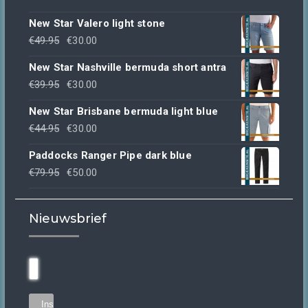
New Star Valero light stone
Oorspronkelijke
Huidige
€
49.95
€
30.00
prijs
prijs
New Star Nashville bermuda short antra
was:
is:
Oorspronkelijke
Huidige
€
39.95
€
30.00
€49.95.
€30.00.
prijs
prijs
New Star Brisbane bermuda light blue
was:
is:
Oorspronkelijke
Huidige
€
44.95
€
30.00
€39.95.
€30.00.
prijs
prijs
Paddocks Ranger Pipe dark blue
was:
is:
Oorspronkelijke
Huidige
€
79.95
€
50.00
€44.95.
€30.00.
prijs
prijs
was:
is:
Nieuwsbrief
€79.95.
€50.00.