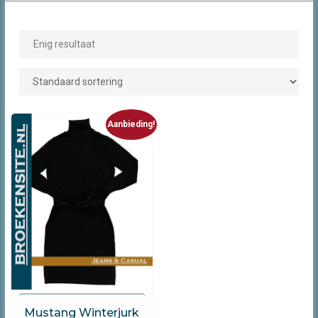
Enig resultaat
Aanbieding!
Mustang
Mustang Winterjurk