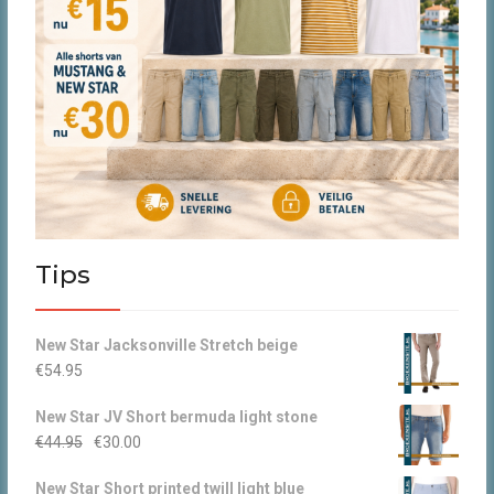
Tips
New Star Jacksonville Stretch beige
€
54.95
New Star JV Short bermuda light stone
Oorspronkelijke
Huidige
€
44.95
€
30.00
prijs
prijs
New Star Short printed twill light blue
was:
is: