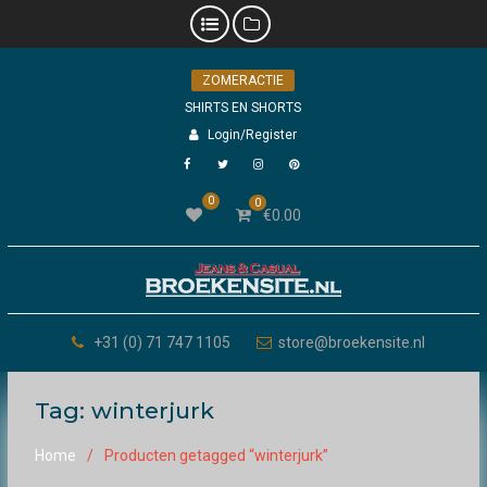
Skip
ZOMERACTIE
to
content
SHIRTS EN SHORTS
Login/Register
Facebook
Twitter
Instagram
Pinterest
0
0
€
0.00
+31 (0) 71 747 1105
store@broekensite.nl
Tag:
winterjurk
Home
Producten getagged “winterjurk”