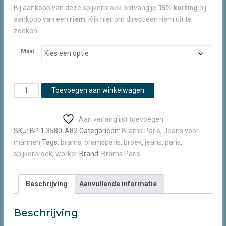
Bij aankoop van deze spijkerbroek ontvang je
15% korting
bij
aankoop van een
riem
. Klik hier om direct een riem uit te
zoeken.
Maat
Brams
Toevoegen aan winkelwagen
Paris
Willem
Aan verlanglijst toevoegen
sand
SKU:
BP 1.3580-A82
Categorieën:
Brams Paris
,
Jeans voor
blast
mannen
Tags:
brams
,
bramsparis
,
broek
,
jeans
,
paris
,
dark
spijkerbroek
,
worker
Brand:
Brams Paris
aantal
Beschrijving
Aanvullende informatie
Beschrijving