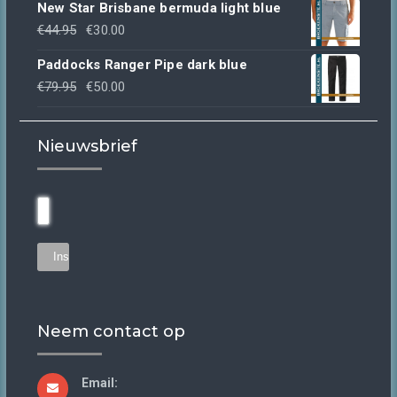
New Star Brisbane bermuda light blue
was:
is:
Oorspronkelijke
Huidige
€
44.95
€
30.00
€39.95.
€30.00.
prijs
prijs
Paddocks Ranger Pipe dark blue
was:
is:
Oorspronkelijke
Huidige
€
79.95
€
50.00
€44.95.
€30.00.
prijs
prijs
was:
is:
Nieuwsbrief
€79.95.
€50.00.
Neem contact op
Email: