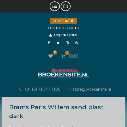
Skip
ZOMERACTIE
to
content
SHIRTS EN SHORTS
Login/Register
Facebook
Twitter
Instagram
Pinterest
0
0
€
0.00
+31 (0) 71 747 1105
store@broekensite.nl
Brams Paris Willem sand blast
dark