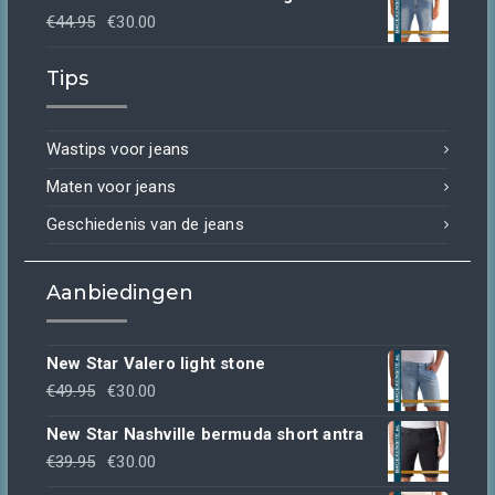
Oorspronkelijke
Huidige
€
44.95
€
30.00
prijs
prijs
Tips
was:
is:
€44.95.
€30.00.
Wastips voor jeans
Maten voor jeans
Geschiedenis van de jeans
Aanbiedingen
New Star Valero light stone
Oorspronkelijke
Huidige
€
49.95
€
30.00
prijs
prijs
New Star Nashville bermuda short antra
was:
is:
Oorspronkelijke
Huidige
€
39.95
€
30.00
€49.95.
€30.00.
prijs
prijs