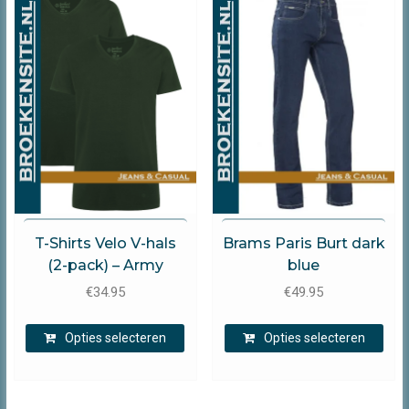
Brams Paris
Brams Paris
T-Shirts Velo V-hals
Brams Paris Burt dark
(2-pack) – Army
blue
€
34.95
€
49.95
Dit
Dit
Opties selecteren
Opties selecteren
product
prod
heeft
heef
meerdere
mee
variaties.
varia