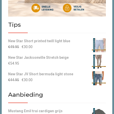
Tips
New Star Short printed twill light blue
Oorspronkelijke
Huidige
€
49.95
€
30.00
prijs
prijs
New Star Jacksonville Stretch beige
was:
is:
€
54.95
€49.95.
€30.00.
New Star JV Short bermuda light stone
Oorspronkelijke
Huidige
€
44.95
€
30.00
prijs
prijs
was:
is:
Aanbieding
€44.95.
€30.00.
Mustang Emil trui cardigan grijs