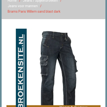
Home
Jeans / Spijkerbroeken
Jeans voor mannen
Brams Paris Willem sand blast dark