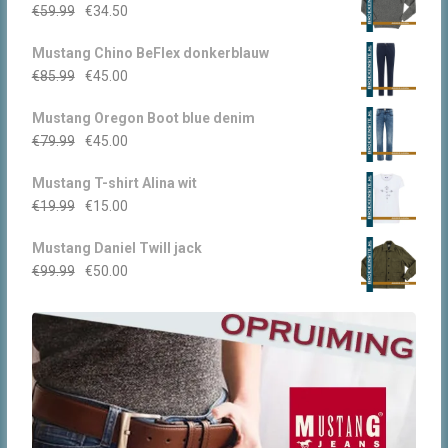
Oorspronkelijke
Huidige
€
59.99
€
34.50
prijs
prijs
Mustang Chino BeFlex donkerblauw
was:
is:
Oorspronkelijke
Huidige
€
85.99
€
45.00
€59.99.
€34.50.
prijs
prijs
Mustang Oregon Boot blue denim
was:
is:
Oorspronkelijke
Huidige
€
79.99
€
45.00
€85.99.
€45.00.
prijs
prijs
Mustang T-shirt Alina wit
was:
is:
Oorspronkelijke
Huidige
€
19.99
€
15.00
€79.99.
€45.00.
prijs
prijs
Mustang Daniel Twill jack
was:
is:
Oorspronkelijke
Huidige
€
99.99
€
50.00
€19.99.
€15.00.
prijs
prijs
was:
is:
€99.99.
€50.00.