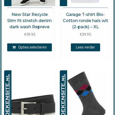
New Star Jeans
New Star Jeans
New Star Recycle
Garage T-shirt Bio-
Slim fit stretch denim
Cotton ronde hals wit
dark wash Repreve
(2-pack) – XL
€
59.95
€
39.95
Dit
Opties selecteren
Lees verder
product
heeft
meerdere
variaties.
Deze
optie
kan
gekozen
worden
op
de
productpagina