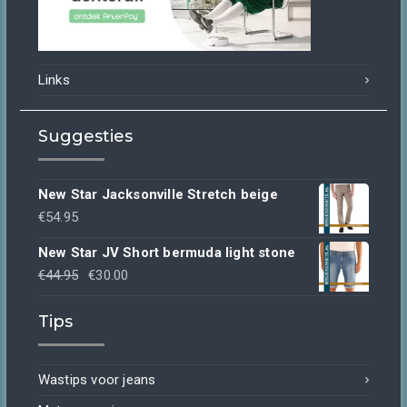
Links
Suggesties
New Star Jacksonville Stretch beige
€
54.95
New Star JV Short bermuda light stone
Oorspronkelijke
Huidige
€
44.95
€
30.00
prijs
prijs
Tips
was:
is:
€44.95.
€30.00.
Wastips voor jeans