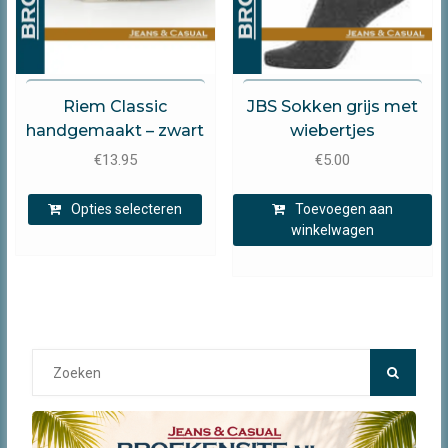
Timbelt
JBS
Riem Classic
JBS Sokken grijs met
handgemaakt – zwart
wiebertjes
€
13.95
€
5.00
Dit
Opties selecteren
Toevoegen aan
product
winkelwagen
heeft
meerdere
variaties.
Deze
optie
kan
Search
gekozen
for:
worden
op
de