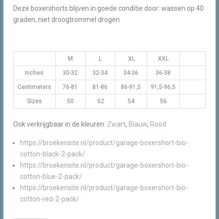
Deze boxershorts blijven in goede conditie door: wassen op 40
graden, niet droogtrommel drogen
M
L
XL
XXL
Inches
30-32
32-34
34-36
36-38
Centimeters
76-81
81-86
86-91,5
91,5-96,5
Sizes
50
52
54
56
Ook verkrijgbaar in de kleuren:
Zwart
,
Blauw
,
Rood
https://broekensite.nl/product/garage-boxershort-bio-
cotton-black-2-pack/
https://broekensite.nl/product/garage-boxershort-bio-
cotton-blue-2-pack/
https://broekensite.nl/product/garage-boxershort-bio-
cotton-red-2-pack/