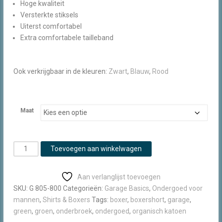
Hoge kwaliteit
Versterkte stiksels
Uiterst comfortabel
Extra comfortabele tailleband
Ook verkrijgbaar in de kleuren:
Zwart
,
Blauw
,
Rood
Maat
Garage
Toevoegen aan winkelwagen
boxershort
Bio
Aan verlanglijst toevoegen
Cotton
SKU:
G 805-800
Categorieën:
Garage Basics
,
Ondergoed voor
Green
mannen
,
Shirts & Boxers
Tags:
boxer
,
boxershort
,
garage
,
(2-
green
,
groen
,
onderbroek
,
ondergoed
,
organisch katoen
pack)