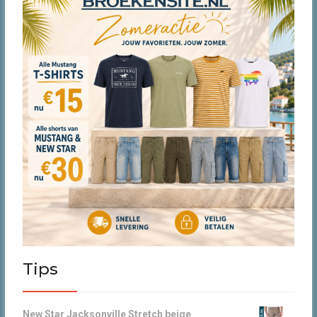
productpagina
Tips
New Star Jacksonville Stretch beige