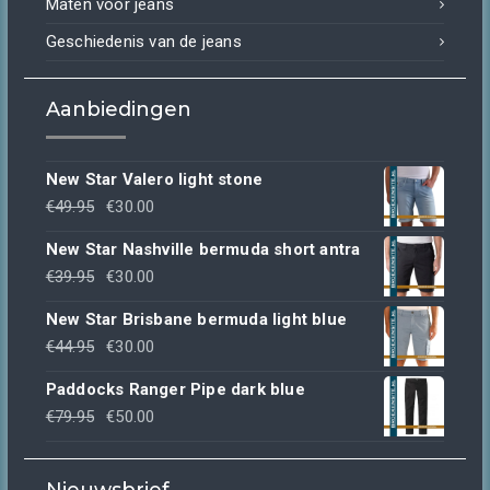
Maten voor jeans
Geschiedenis van de jeans
Aanbiedingen
New Star Valero light stone
Oorspronkelijke
Huidige
€
49.95
€
30.00
prijs
prijs
New Star Nashville bermuda short antra
was:
is:
Oorspronkelijke
Huidige
€
39.95
€
30.00
€49.95.
€30.00.
prijs
prijs
New Star Brisbane bermuda light blue
was:
is:
Oorspronkelijke
Huidige
€
44.95
€
30.00
€39.95.
€30.00.
prijs
prijs
Paddocks Ranger Pipe dark blue
was:
is:
Oorspronkelijke
Huidige
€
79.95
€
50.00
€44.95.
€30.00.
prijs
prijs
was:
is: