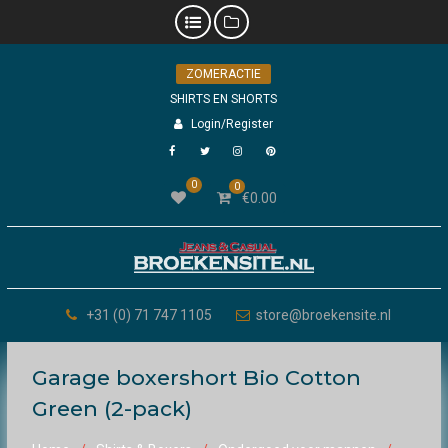
Skip
ZOMERACTIE
to
content
SHIRTS EN SHORTS
Login/Register
Facebook
Twitter
Instagram
Pinterest
0
0
€
0.00
+31 (0) 71 747 1105
store@broekensite.nl
Garage boxershort Bio Cotton
Green (2-pack)