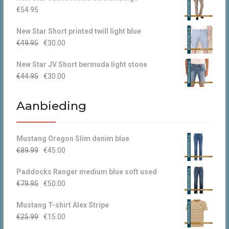
€
54.95
New Star Short printed twill light blue
Oorspronkelijke
Huidige
€
49.95
€
30.00
prijs
prijs
New Star JV Short bermuda light stone
was:
is:
Oorspronkelijke
Huidige
€
44.95
€
30.00
€49.95.
€30.00.
prijs
prijs
was:
is:
Aanbieding
€44.95.
€30.00.
Mustang Oregon Slim denim blue
Oorspronkelijke
Huidige
€
89.99
€
45.00
prijs
prijs
Paddocks Ranger medium blue soft used
was:
is:
Oorspronkelijke
Huidige
€
79.95
€
50.00
€89.99.
€45.00.
prijs
prijs
Mustang T-shirt Alex Stripe
was:
is:
Oorspronkelijke
Huidige
€
25.99
€
15.00
€79.95.
€50.00.
prijs
prijs