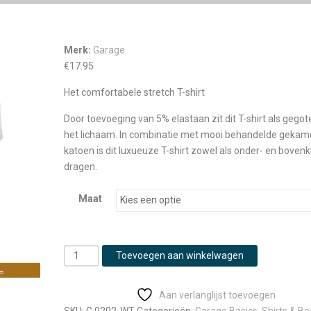
Merk:
Garage
€
17.95
Het comfortabele stretch T-shirt
Door toevoeging van 5% elastaan zit dit T-shirt als gego
het lichaam. In combinatie met mooi behandelde geka
katoen is dit luxueuze T-shirt zowel als onder- en bovenk
dragen.
Maat
Garage
Toevoegen aan winkelwagen
T-
shirt
Aan verlanglijst toevoegen
Bodyfit