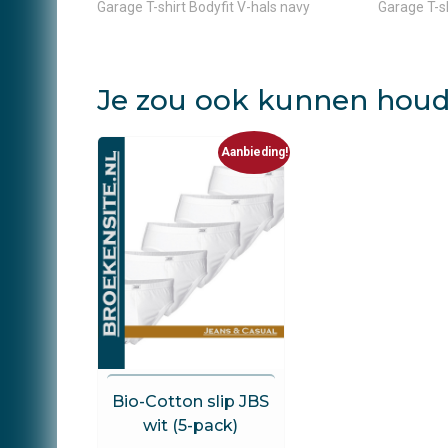
Garage T-shirt Bodyfit V-hals navy
Garage T-sh
Je zou ook kunnen houd
Aanbieding!
JBS
Bio-Cotton slip JBS
wit (5-pack)