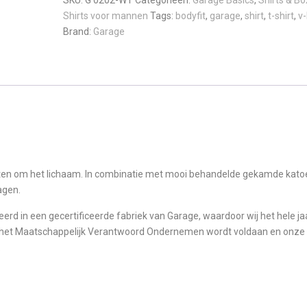
SKU:
G 0202-WT
Categorieën:
Garage Basics
,
Shirts & Bo
V-
Shirts voor mannen
Tags:
bodyfit
,
garage
,
shirt
,
t-shirt
,
v-
hals
Brand:
Garage
wit
aantal
goten om het lichaam. In combinatie met mooi behandelde gekamde katoen
agen.
rd in een gecertificeerde fabriek van Garage, waardoor wij het hele ja
van het Maatschappelijk Verantwoord Ondernemen wordt voldaan en onze
.