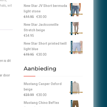
xers
,
hals
,
wit
New Star JV Short bermuda
light stone
Oorspronkelijke
Huidige
€
44.95
€
30.00
prijs
prijs
New Star Jacksonville
was:
is:
Stretch beige
€44.95.
€30.00.
€
54.95
New Star Short printed twill
light blue
Oorspronkelijke
Huidige
€
49.95
€
30.00
prijs
prijs
 is dit
was:
is:
Aanbieding
€49.95.
€30.00.
ar door
Mustang Casper Oxford
beige
Oorspronkelijke
Huidige
€
59.99
€
30.00
prijs
prijs
Mustang Chino BeFlex
was:
is: