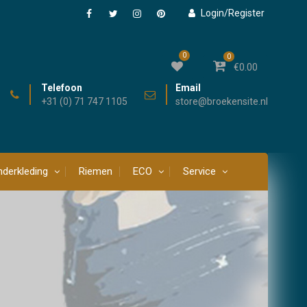
Login/Register
Facebook
Twitter
Instagram
Pinterest
0
0
€
0.00
Telefoon
Email
+31 (0) 71 747 1105
store@broekensite.nl
derkleding
Riemen
ECO
Service