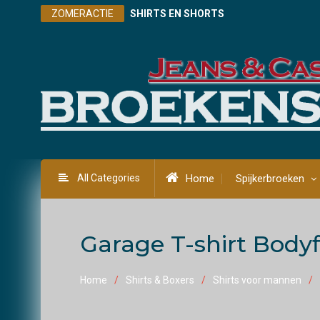
Skip
ZOMERACTIE
SHIRTS EN SHORTS
to
content
All Categories
Home
Spijkerbroeken
Garage T-shirt Bodyf
Home
Shirts & Boxers
Shirts voor mannen