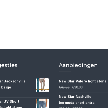
esties
Aanbiedingen
r Jacksonville
New Star Valero light stone
Oorspronkelijke
Huidige
h beige
€
49.95
€
30.00
prijs
prijs
New Star Nashville
was:
is:
ar JV Short
bermuda short antra
€49.95.
€30.00.
a light stone