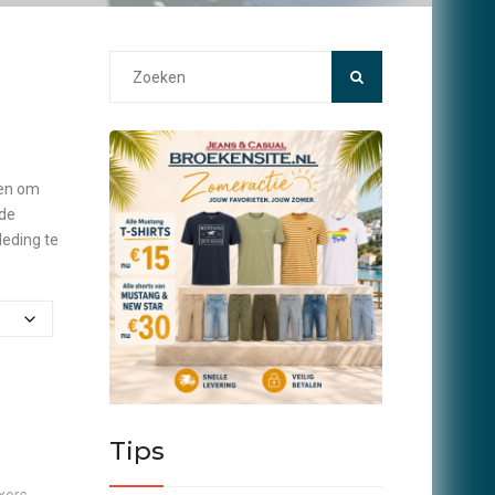
Search
for:
ten om
mde
leding te
Tips