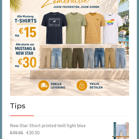
prod
Tips
New Star Short printed twill light blue
Oorspronkelijke
Huidige
€
49.95
€
30.00