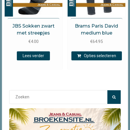
JBS
Brams Paris
JBS Sokken zwart
Brams Paris David
met streepjes
medium blue
€
4.00
€
64.95
Dit
Lees verder
Opties selecteren
prod
heef
mee
varia
Dez
opti
Search
kan
for:
gek
wor
op
de