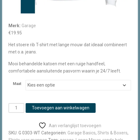
Merk:
Garage
€
19.95
Het stoere rib T-shirt met lange mouw dat ideaal combineert
met o.a. jeans.
Mooi behandelde katoen met een ruige handfeel,
comfortabele aansluitende pasvorm waarin je 24/7 leeft.
Maat
Garage
Toevoegen aan winkelwagen
T-
Shirt
Aan verlanglijst toevoegen
Semi
SKU:
G 0303-WT
Categorieën:
Garage Basics
,
Shirts & Boxers
,
Bodyfit