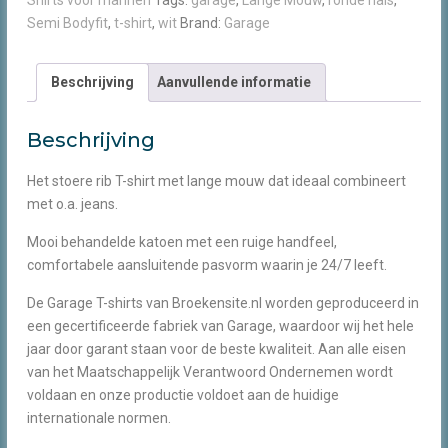
Shirts voor mannen
Tags:
garage
,
Lange Mouw
,
ronde hals
,
ronde
Semi Bodyfit
,
t-shirt
,
wit
Brand:
Garage
hals
lange
mouw
Beschrijving
Aanvullende informatie
wit
aantal
Beschrijving
Het stoere rib T-shirt met lange mouw dat ideaal combineert
met o.a. jeans.
Mooi behandelde katoen met een ruige handfeel,
comfortabele aansluitende pasvorm waarin je 24/7 leeft.
De Garage T-shirts van Broekensite.nl worden geproduceerd in
een gecertificeerde fabriek van Garage, waardoor wij het hele
jaar door garant staan voor de beste kwaliteit. Aan alle eisen
van het Maatschappelijk Verantwoord Ondernemen wordt
voldaan en onze productie voldoet aan de huidige
internationale normen.