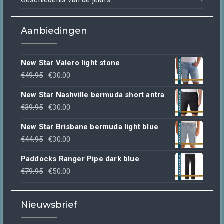
Geschiedenis van de jeans
Aanbiedingen
New Star Valero light stone
Oorspronkelijke
Huidige
€
49.95
€
30.00
prijs
prijs
New Star Nashville bermuda short antra
was:
is:
Oorspronkelijke
Huidige
€
39.95
€
30.00
€49.95.
€30.00.
prijs
prijs
New Star Brisbane bermuda light blue
was:
is:
Oorspronkelijke
Huidige
€
44.95
€
30.00
€39.95.
€30.00.
prijs
prijs
Paddocks Ranger Pipe dark blue
was:
is:
Oorspronkelijke
Huidige
€
79.95
€
50.00
€44.95.
€30.00.
prijs
prijs
was:
is:
Nieuwsbrief
€79.95.
€50.00.