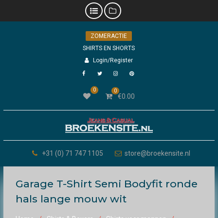
Skip
ZOMERACTIE
to
content
SHIRTS EN SHORTS
Login/Register
Facebook
Twitter
Instagram
Pinterest
0
0
€
0.00
+31 (0) 71 747 1105
store@broekensite.nl
Garage T-Shirt Semi Bodyfit ronde
hals lange mouw wit