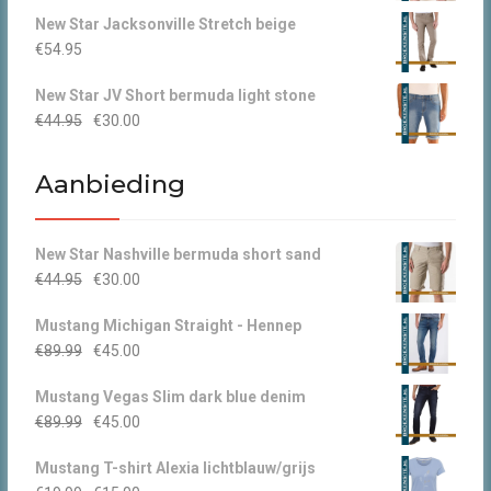
prijs
prijs
New Star Jacksonville Stretch beige
was:
is:
€
54.95
€49.95.
€30.00.
New Star JV Short bermuda light stone
Oorspronkelijke
Huidige
€
44.95
€
30.00
prijs
prijs
was:
is:
Aanbieding
€44.95.
€30.00.
New Star Nashville bermuda short sand
Oorspronkelijke
Huidige
€
44.95
€
30.00
prijs
prijs
Mustang Michigan Straight - Hennep
was:
is:
Oorspronkelijke
Huidige
€
89.99
€
45.00
€44.95.
€30.00.
prijs
prijs
Mustang Vegas Slim dark blue denim
was:
is:
Oorspronkelijke
Huidige
€
89.99
€
45.00
€89.99.
€45.00.
prijs
prijs
Mustang T-shirt Alexia lichtblauw/grijs
was:
is: