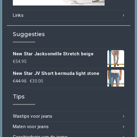
Links
Suggesties
New Star Jacksonville Stretch beige
€
54.95
New Star JV Short bermuda light stone
Oorspronkelijke
Huidige
€
44.95
€
30.00
prijs
prijs
Tips
was:
is:
€44.95.
€30.00.
Wastips voor jeans
Maten voor jeans