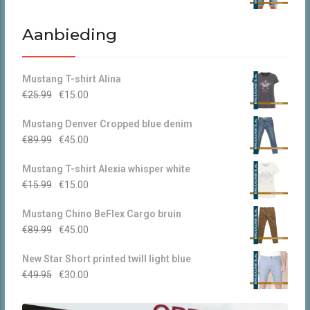
prijs
prijs
was:
is:
Aanbieding
€44.95.
€30.00.
Mustang T-shirt Alina
Oorspronkelijke
Huidige
€
25.99
€
15.00
prijs
prijs
Mustang Denver Cropped blue denim
was:
is:
Oorspronkelijke
Huidige
€
89.99
€
45.00
€25.99.
€15.00.
prijs
prijs
Mustang T-shirt Alexia whisper white
was:
is:
Oorspronkelijke
Huidige
€
15.99
€
15.00
€89.99.
€45.00.
prijs
prijs
Mustang Chino BeFlex Cargo bruin
was:
is:
Oorspronkelijke
Huidige
€
89.99
€
45.00
€15.99.
€15.00.
prijs
prijs
New Star Short printed twill light blue
was:
is:
Oorspronkelijke
Huidige
€
49.95
€
30.00
€89.99.
€45.00.
prijs
prijs
was:
is: