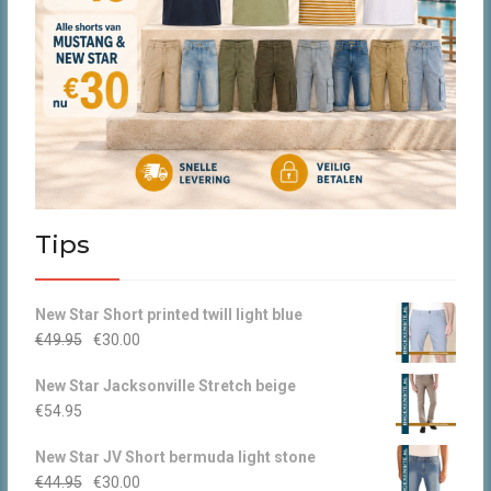
Tips
New Star Short printed twill light blue
Oorspronkelijke
Huidige
€
49.95
€
30.00
prijs
prijs
New Star Jacksonville Stretch beige
was:
is:
€
54.95
€49.95.
€30.00.
New Star JV Short bermuda light stone
Oorspronkelijke
Huidige
€
44.95
€
30.00