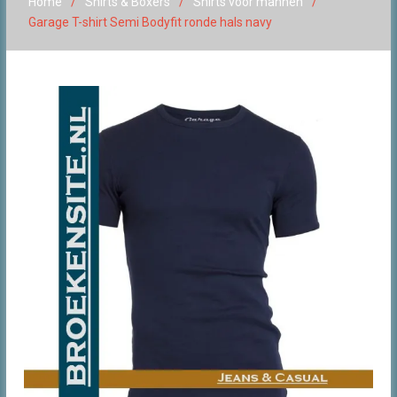
Home
Shirts & Boxers
Shirts voor mannen
Garage T-shirt Semi Bodyfit ronde hals navy