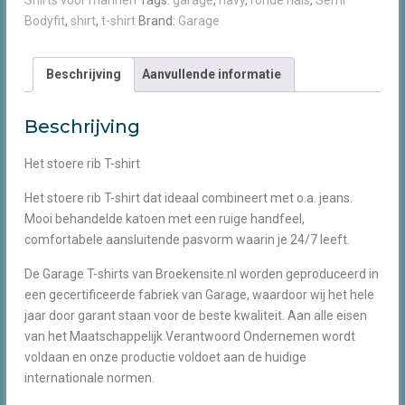
Shirts voor mannen
Tags:
garage
,
navy
,
ronde hals
,
Semi
ronde
Bodyfit
,
shirt
,
t-shirt
Brand:
Garage
hals
navy
aantal
Beschrijving
Aanvullende informatie
Beschrijving
Het stoere rib T-shirt
Het stoere rib T-shirt dat ideaal combineert met o.a. jeans.
Mooi behandelde katoen met een ruige handfeel,
comfortabele aansluitende pasvorm waarin je 24/7 leeft.
De Garage T-shirts van Broekensite.nl worden geproduceerd in
een gecertificeerde fabriek van Garage, waardoor wij het hele
jaar door garant staan voor de beste kwaliteit. Aan alle eisen
van het Maatschappelijk Verantwoord Ondernemen wordt
voldaan en onze productie voldoet aan de huidige
internationale normen.