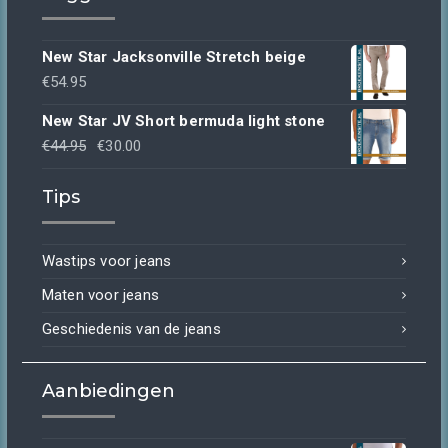
New Star Jacksonville Stretch beige
€
54.95
New Star JV Short bermuda light stone
Oorspronkelijke
Huidige
€
44.95
€
30.00
prijs
prijs
Tips
was:
is:
€44.95.
€30.00.
Wastips voor jeans
Maten voor jeans
Geschiedenis van de jeans
Aanbiedingen