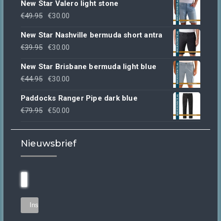
New Star Valero light stone
Oorspronkelijke
Huidige
€
49.95
€
30.00
prijs
prijs
New Star Nashville bermuda short antra
was:
is:
Oorspronkelijke
Huidige
€
39.95
€
30.00
€49.95.
€30.00.
prijs
prijs
New Star Brisbane bermuda light blue
was:
is:
Oorspronkelijke
Huidige
€
44.95
€
30.00
€39.95.
€30.00.
prijs
prijs
Paddocks Ranger Pipe dark blue
was:
is:
Oorspronkelijke
Huidige
€
79.95
€
50.00
€44.95.
€30.00.
prijs
prijs
was:
is:
Nieuwsbrief
€79.95.
€50.00.