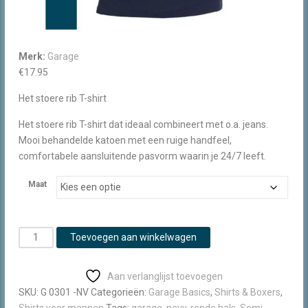
Merk:
Garage
€
17.95
Het stoere rib T-shirt
Het stoere rib T-shirt dat ideaal combineert met o.a. jeans.
Mooi behandelde katoen met een ruige handfeel,
comfortabele aansluitende pasvorm waarin je 24/7 leeft.
Maat
Garage
Toevoegen aan winkelwagen
T-
shirt
Aan verlanglijst toevoegen
Semi
SKU:
G 0301 -NV
Categorieën:
Garage Basics
,
Shirts & Boxers
,
Bodyfit