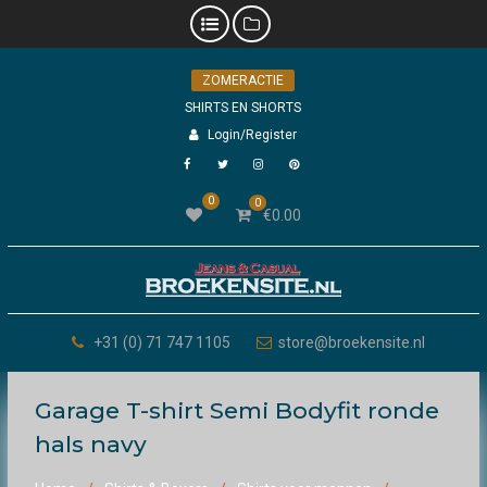
Skip
ZOMERACTIE
to
content
SHIRTS EN SHORTS
Login/Register
Facebook
Twitter
Instagram
Pinterest
0
0
€
0.00
+31 (0) 71 747 1105
store@broekensite.nl
Garage T-shirt Semi Bodyfit ronde
hals navy