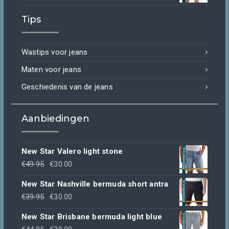
prijs
prijs
Tips
was:
is:
€44.95.
€30.00.
Wastips voor jeans
Maten voor jeans
Geschiedenis van de jeans
Aanbiedingen
New Star Valero light stone
Oorspronkelijke
Huidige
€
49.95
€
30.00
prijs
prijs
New Star Nashville bermuda short antra
was:
is:
Oorspronkelijke
Huidige
€
39.95
€
30.00
€49.95.
€30.00.
prijs
prijs
New Star Brisbane bermuda light blue
was:
is:
Oorspronkelijke
Huidige