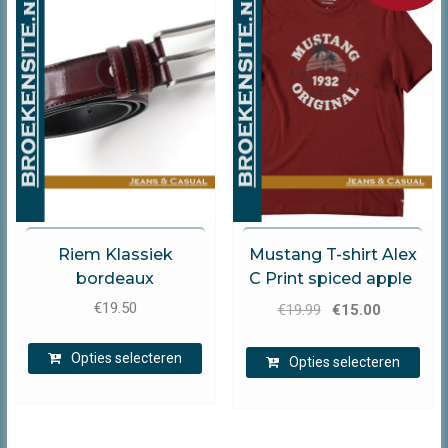
opti
kan
kan
gekozen
gek
worden
wor
op
op
de
de
productpagina
prod
E-Belt
Mustang
Riem Klassiek
Mustang T-shirt Alex
bordeaux
C Print spiced apple
Oorspronkelijke
Huidige
€
19.50
€
19.99
€
15.00
prijs
prijs
Dit
Dit
was:
is:
Opties selecteren
product
Opties selecteren
prod
€19.99.
€15.00.
heeft
heef
meerdere
mee
variaties.
varia