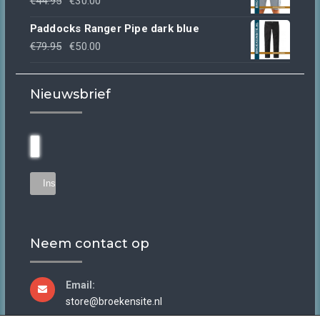
€
44.95
€
30.00
€39.95.
€30.00.
prijs
prijs
Paddocks Ranger Pipe dark blue
was:
is:
Oorspronkelijke
Huidige
€
79.95
€
50.00
€44.95.
€30.00.
prijs
prijs
was:
is:
Nieuwsbrief
€79.95.
€50.00.
Neem contact op
Email:
store@broekensite.nl