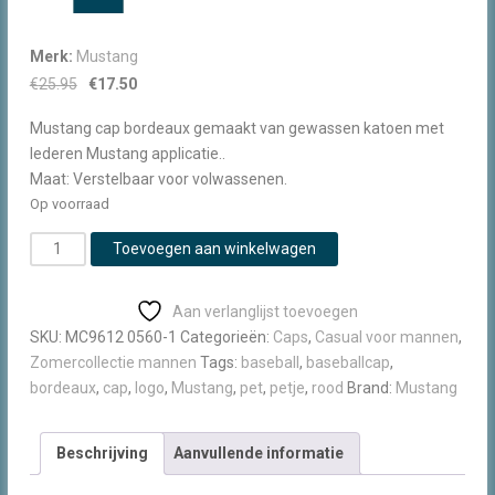
Merk:
Mustang
Oorspronkelijke
Huidige
€
25.95
€
17.50
prijs
prijs
Mustang cap bordeaux gemaakt van gewassen katoen met
was:
is:
lederen Mustang applicatie..
€25.95.
€17.50.
Maat: Verstelbaar voor volwassenen.
Op voorraad
Mustang
Toevoegen aan winkelwagen
Cap
bordeaux
Aan verlanglijst toevoegen
aantal
SKU:
MC9612 0560-1
Categorieën:
Caps
,
Casual voor mannen
,
Zomercollectie mannen
Tags:
baseball
,
baseballcap
,
bordeaux
,
cap
,
logo
,
Mustang
,
pet
,
petje
,
rood
Brand:
Mustang
Beschrijving
Aanvullende informatie