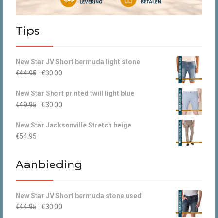
Tips
New Star JV Short bermuda light stone
Oorspronkelijke
Huidige
€
44.95
€
30.00
prijs
prijs
New Star Short printed twill light blue
was:
is:
Oorspronkelijke
Huidige
€
49.95
€
30.00
€44.95.
€30.00.
prijs
prijs
New Star Jacksonville Stretch beige
was:
is:
€
54.95
€49.95.
€30.00.
Aanbieding
New Star JV Short bermuda stone used
Oorspronkelijke
Huidige
€
44.95
€
30.00
prijs
prijs