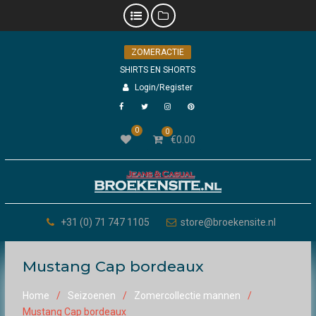
Skip
ZOMERACTIE
to
content
SHIRTS EN SHORTS
Login/Register
Facebook
Twitter
Instagram
Pinterest
0
0
€
0.00
+31 (0) 71 747 1105
store@broekensite.nl
Mustang Cap bordeaux
Home
Seizoenen
Zomercollectie mannen
Mustang Cap bordeaux