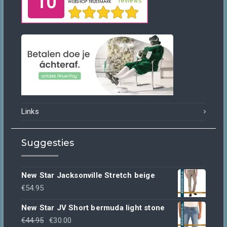
Links
Suggesties
New Star Jacksonville Stretch beige
€
54.95
New Star JV Short bermuda light stone
Oorspronkelijke
Huidige
€
44.95
€
30.00