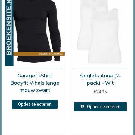
kan
kan
gekozen
gek
worden
wor
op
op
de
de
productpagina
prod
Garage
Brams Paris
Garage T-Shirt
Singlets Anna (2-
Bodyfit V-hals lange
pack) – Wit
mouw zwart
€
24.95
Dit
Dit
Opties selecteren
product
Opties selecteren
prod
heeft
heef
meerdere
mee
variaties.
varia
Deze