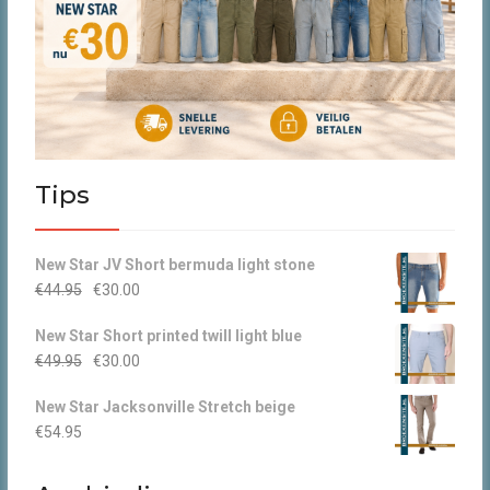
Tips
New Star JV Short bermuda light stone
Oorspronkelijke
Huidige
€
44.95
€
30.00
prijs
prijs
New Star Short printed twill light blue
was:
is:
Oorspronkelijke
Huidige
€
49.95
€
30.00
€44.95.
€30.00.
prijs
prijs
New Star Jacksonville Stretch beige
was:
is:
€
54.95
€49.95.
€30.00.