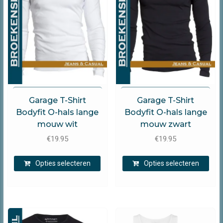
worden
wor
op
op
de
de
productpagina
prod
Garage
Garage
Garage T-Shirt
Garage T-Shirt
Bodyfit O-hals lange
Bodyfit O-hals lange
mouw wit
mouw zwart
€
19.95
€
19.95
Dit
Dit
Opties selecteren
Opties selecteren
product
prod
heeft
heef
meerdere
mee
variaties.
varia
Deze
Dez
optie
opti