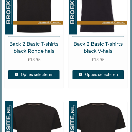
de
de
productpagina
prod
B2B
B2B
Back 2 Basic T-shirts
Back 2 Basic T-shirts
black Ronde hals
black V-hals
€
13.95
€
13.95
Dit
Dit
Opties selecteren
Opties selecteren
product
prod
heeft
heef
meerdere
mee
variaties.
varia
Deze
Dez
optie
opti
kan
kan
gekozen
gek
worden
wor