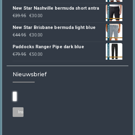
prijs
prijs
New Star Nashville bermuda short antra
was:
is:
Oorspronkelijke
Huidige
€
39.95
€
30.00
€49.95.
€30.00.
prijs
prijs
New Star Brisbane bermuda light blue
was:
is:
Oorspronkelijke
Huidige
€
44.95
€
30.00
€39.95.
€30.00.
prijs
prijs
Paddocks Ranger Pipe dark blue
was:
is:
Oorspronkelijke
Huidige
€
79.95
€
50.00
€44.95.
€30.00.
prijs
prijs
was:
is:
Nieuwsbrief
€79.95.
€50.00.