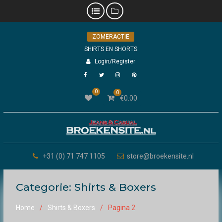
Skip
ZOMERACTIE
to
content
SHIRTS EN SHORTS
Login/Register
Facebook
Twitter
Instagram
Pinterest
0
0
€
0.00
+31 (0) 71 747 1105
store@broekensite.nl
Categorie:
Shirts & Boxers
Home
Shirts & Boxers
Pagina 2