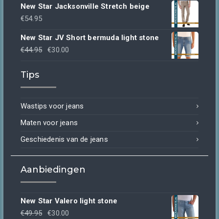
New Star Jacksonville Stretch beige
€
54.95
New Star JV Short bermuda light stone
Oorspronkelijke
Huidige
€
44.95
€
30.00
prijs
prijs
Tips
was:
is:
€44.95.
€30.00.
Wastips voor jeans
Maten voor jeans
Geschiedenis van de jeans
Aanbiedingen
New Star Valero light stone
Oorspronkelijke
Huidige
€
49.95
€
30.00