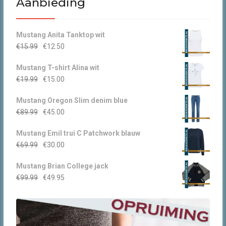
Aanbieding
Mustang Anita Tanktop wit
Oorspronkelijke
Huidige
€
15.99
€
12.50
prijs
prijs
Mustang T-shirt Alina wit
was:
is:
Oorspronkelijke
Huidige
€
19.99
€
15.00
€15.99.
€12.50.
prijs
prijs
Mustang Oregon Slim denim blue
was:
is:
Oorspronkelijke
Huidige
€
89.99
€
45.00
€19.99.
€15.00.
prijs
prijs
Mustang Emil trui C Patchwork blauw
was:
is:
Oorspronkelijke
Huidige
€
69.99
€
30.00
€89.99.
€45.00.
prijs
prijs
Mustang Brian College jack
was:
is:
Oorspronkelijke
Huidige
€
99.99
€
49.95
€69.99.
€30.00.
prijs
prijs
was:
is:
€99.99.
€49.95.