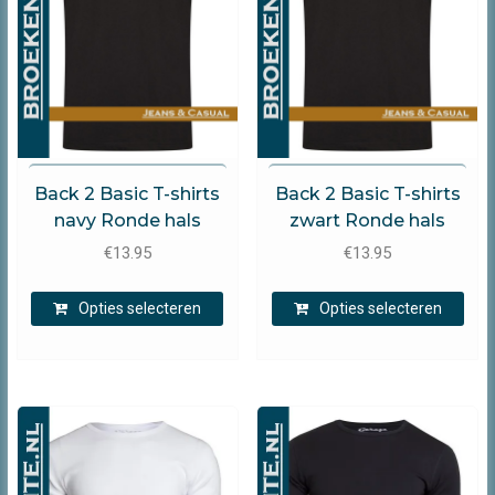
op
op
de
de
productpagina
prod
B2B
B2B
Back 2 Basic T-shirts
Back 2 Basic T-shirts
navy Ronde hals
zwart Ronde hals
€
13.95
€
13.95
Dit
Dit
Opties selecteren
Opties selecteren
product
prod
heeft
heef
meerdere
mee
variaties.
varia
Deze
Dez
optie
opti
kan
kan
gekozen
gek