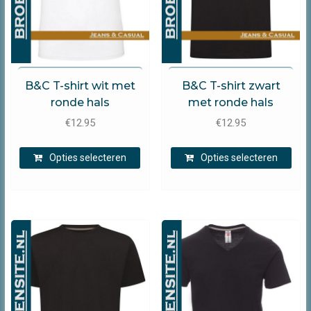
productpagina
prod
B&C
B&C
B&C T-shirt wit met
B&C T-shirt zwart
ronde hals
met ronde hals
€
12.95
€
12.95
Dit
Dit
Opties selecteren
Opties selecteren
product
prod
heeft
heef
meerdere
mee
variaties.
varia
Deze
Dez
optie
opti
kan
kan
gekozen
gek
worden
wor
op
op