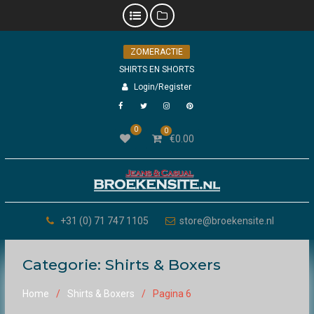
Skip
ZOMERACTIE
to
content
SHIRTS EN SHORTS
Login/Register
Facebook
Twitter
Instagram
Pinterest
0
0
€
0.00
+31 (0) 71 747 1105
store@broekensite.nl
Categorie:
Shirts & Boxers
Home
Shirts & Boxers
Pagina 6