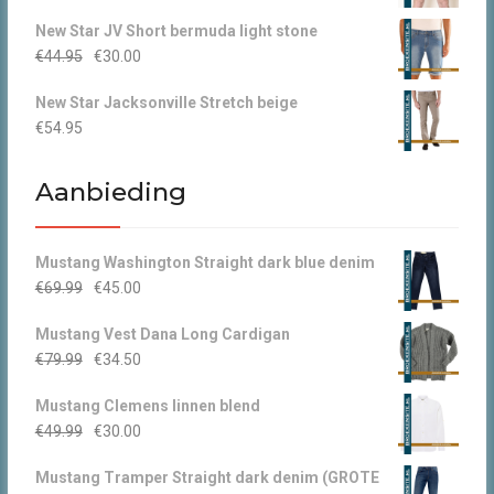
prijs
prijs
New Star JV Short bermuda light stone
was:
is:
Oorspronkelijke
Huidige
€
44.95
€
30.00
€49.95.
€30.00.
prijs
prijs
New Star Jacksonville Stretch beige
was:
is:
€
54.95
€44.95.
€30.00.
Aanbieding
Mustang Washington Straight dark blue denim
Oorspronkelijke
Huidige
€
69.99
€
45.00
prijs
prijs
Mustang Vest Dana Long Cardigan
was:
is:
Oorspronkelijke
Huidige
€
79.99
€
34.50
€69.99.
€45.00.
prijs
prijs
Mustang Clemens linnen blend
was:
is:
Oorspronkelijke
Huidige
€
49.99
€
30.00
€79.99.
€34.50.
prijs
prijs
Mustang Tramper Straight dark denim (GROTE
was:
is: