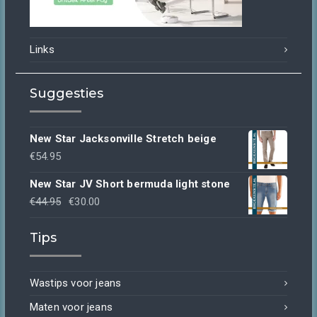
Links
Suggesties
New Star Jacksonville Stretch beige
€
54.95
New Star JV Short bermuda light stone
Oorspronkelijke
Huidige
€
44.95
€
30.00
prijs
prijs
Tips
was:
is:
€44.95.
€30.00.
Wastips voor jeans
Maten voor jeans