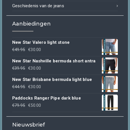
Geschiedenis van de jeans
Aanbiedingen
New Star Valero light stone
Oorspronkelijke
Huidige
€
49.95
€
30.00
prijs
prijs
New Star Nashville bermuda short antra
was:
is:
Oorspronkelijke
Huidige
€
39.95
€
30.00
€49.95.
€30.00.
prijs
prijs
New Star Brisbane bermuda light blue
was:
is:
Oorspronkelijke
Huidige
€
44.95
€
30.00
€39.95.
€30.00.
prijs
prijs
Paddocks Ranger Pipe dark blue
was:
is:
Oorspronkelijke
Huidige
€
79.95
€
50.00
€44.95.
€30.00.
prijs
prijs
was:
is:
Nieuwsbrief
€79.95.
€50.00.