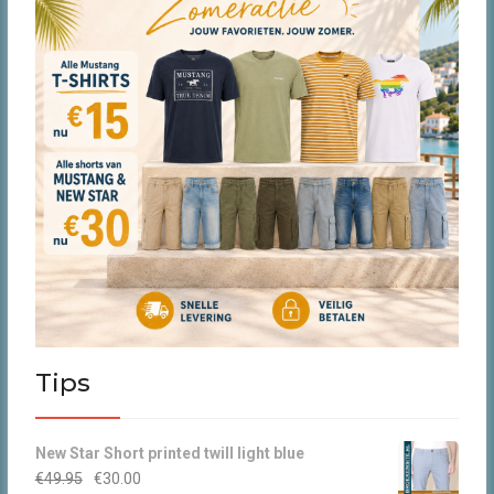
Tips
New Star Short printed twill light blue
Oorspronkelijke
Huidige
€
49.95
€
30.00