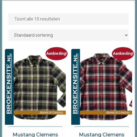
Toont alle 10 resultaten
Aanbieding!
Aanbieding!
Mustang
Mustang
Mustang Clemens
Mustang Clemens