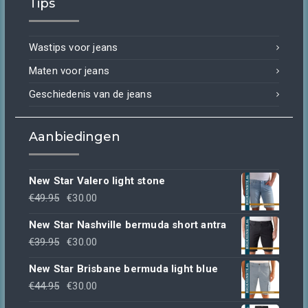
Tips
was:
is:
€44.95.
€30.00.
Wastips voor jeans
Maten voor jeans
Geschiedenis van de jeans
Aanbiedingen
New Star Valero light stone
Oorspronkelijke
Huidige
€
49.95
€
30.00
prijs
prijs
New Star Nashville bermuda short antra
was:
is:
Oorspronkelijke
Huidige
€
39.95
€
30.00
€49.95.
€30.00.
prijs
prijs
New Star Brisbane bermuda light blue
was:
is:
Oorspronkelijke
Huidige
€
44.95
€
30.00
€39.95.
€30.00.
prijs
prijs