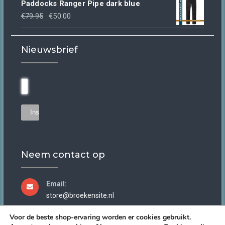
Paddocks Ranger Pipe dark blue
was:
is:
Oorspronkelijke
Huidige
€
79.95
€
50.00
€44.95.
€30.00.
prijs
prijs
was:
is:
Nieuwsbrief
€79.95.
€50.00.
Neem contact op
Email:
store@broekensite.nl
Voor de beste shop-ervaring worden er cookies gebruikt.