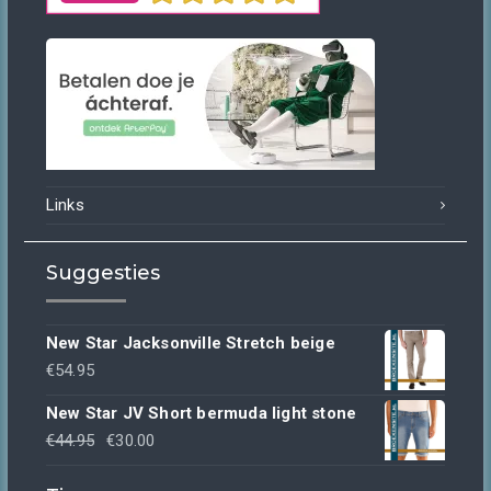
Links
Suggesties
New Star Jacksonville Stretch beige
€
54.95
New Star JV Short bermuda light stone
Oorspronkelijke
Huidige
€
44.95
€
30.00
prijs
prijs