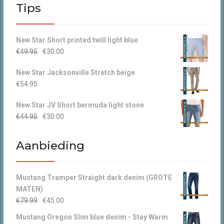
Tips
New Star Short printed twill light blue
Oorspronkelijke
Huidige
€
49.95
€
30.00
prijs
prijs
New Star Jacksonville Stretch beige
was:
is:
€
54.95
€49.95.
€30.00.
New Star JV Short bermuda light stone
Oorspronkelijke
Huidige
€
44.95
€
30.00
prijs
prijs
was:
is:
Aanbieding
€44.95.
€30.00.
Mustang Tramper Straight dark denim (GROTE
MATEN)
Oorspronkelijke
Huidige
€
79.99
€
45.00
prijs
prijs
Mustang Oregon Slim blue denim - Stay Warm
was:
is: