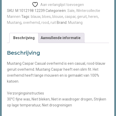
Casual
Aan verlanglijst toevoegen
overhemd
SKU:
M 1012198 12239
Categorieën:
Sale
,
Wintercollectie
aantal
Mannen
Tags:
blauw
,
bloes
,
blouse
,
caspar
,
geruit
,
heren
,
Mustang
,
overhemd
,
rood
,
ruit
Brand:
Mustang
Beschrijving
Aanvullende informatie
Beschrijving
Mustang Caspar Casual overhemd is een casual, rood-blauw
geruit overhemd. Mustang Caspar heeft een slim fit. Het
overhemd heeft lange mouwen en is gemaakt van 100%
katoen.
Verzorgingsinstructies
30°C fijne was, Niet bleken, Niet in wasdroger drogen, Strijken
op lage temperatuur, Niet droogreinigen