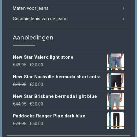
Maten voor jeans
Geschiedenis van de jeans
Aanbiedingen
New Star Valero light stone
Oorspronkelijke
Huidige
€
49.95
€
30.00
prijs
prijs
New Star Nashville bermuda short antra
was:
is:
Oorspronkelijke
Huidige
€
39.95
€
30.00
€49.95.
€30.00.
prijs
prijs
New Star Brisbane bermuda light blue
was:
is:
Oorspronkelijke
Huidige
€
44.95
€
30.00
€39.95.
€30.00.
prijs
prijs
Paddocks Ranger Pipe dark blue
was:
is:
Oorspronkelijke
Huidige
€
79.95
€
50.00
€44.95.
€30.00.
prijs
prijs