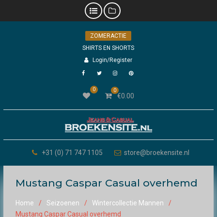
Skip
ZOMERACTIE
to
content
SHIRTS EN SHORTS
Login/Register
Facebook
Twitter
Instagram
Pinterest
0
0
€
0.00
+31 (0) 71 747 1105
store@broekensite.nl
Mustang Caspar Casual overhemd
Home
Seizoenen
Wintercollectie Mannen
Mustang Caspar Casual overhemd