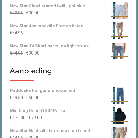
New Star Short printed twill light blue
Oorspronkelijke
Huidige
€
49.95
€
30.00
prijs
prijs
New Star Jacksonville Stretch beige
was:
is:
€
54.95
€49.95.
€30.00.
New Star JV Short bermuda light stone
Oorspronkelijke
Huidige
€
44.95
€
30.00
prijs
prijs
was:
is:
Aanbieding
€44.95.
€30.00.
Paddocks Ranger stonewashed
Oorspronkelijke
Huidige
€
69.50
€
50.00
prijs
prijs
Mustang Daniel CCP Parka
was:
is:
Oorspronkelijke
Huidige
€
179.00
€
79.00
€69.50.
€50.00.
prijs
prijs
New Star Nashville bermuda short sand
was:
is:
Oorspronkelijke
Huidige
€
44.95
€
30.00