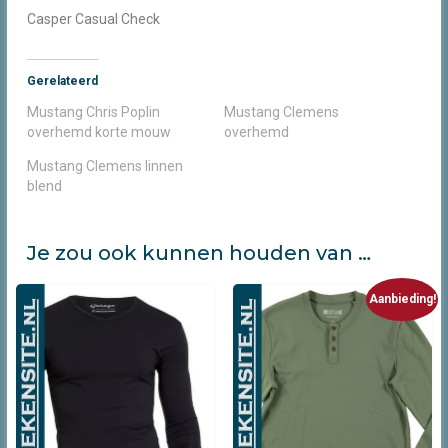
Casper Casual Check
Gerelateerd
Mustang Chris Poplin
Mustang Clemens
overhemd korte mouw
overhemd
Mustang Clemens linnen
blend
Je zou ook kunnen houden van …
Aanbieding!