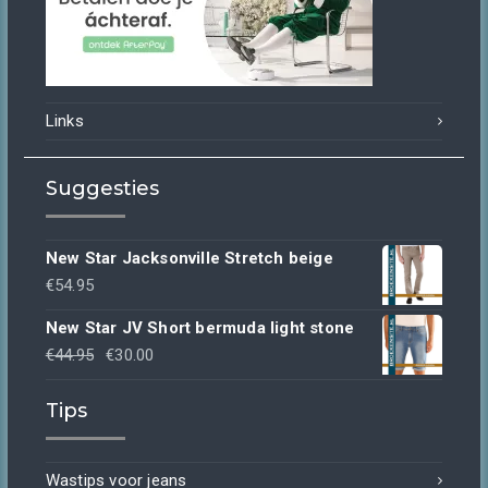
Links
Suggesties
New Star Jacksonville Stretch beige
€
54.95
New Star JV Short bermuda light stone
Oorspronkelijke
Huidige
€
44.95
€
30.00
prijs
prijs
Tips
was:
is:
€44.95.
€30.00.
Wastips voor jeans