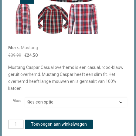
Merk:
Mustang
Oorspronkelijke
Huidige
€
39.99
€
24.50
prijs
prijs
Mustang Caspar Casual overhemd is een casual, rood-blauw
was:
is:
geruit overhemd. Mustang Caspar heeft een slim fit. Het
€39.99.
€24.50.
overhemd heeft lange mouwen en is gemaakt van 100%
katoen.
Maat
Mustang
Toevoegen aan winkelwagen
Caspar