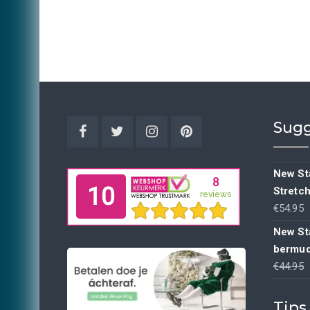
Sugg
Facebook
Twitter
Instagram
Pinterest
New Sta
Stretc
€
54.95
New St
bermud
€
44.95
p
Tips