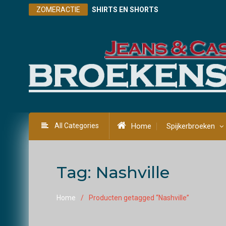
Skip
ZOMERACTIE
SHIRTS EN SHORTS
to
content
All Categories
Home
Spijkerbroeken
Tag:
Nashville
Home
Producten getagged “Nashville”