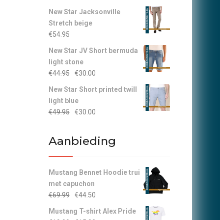
New Star Jacksonville
Stretch beige
€
54.95
New Star JV Short bermuda
light stone
Oorspronkelijke
Huidige
€
44.95
€
30.00
prijs
prijs
New Star Short printed twill
was:
is:
light blue
€44.95.
€30.00.
Oorspronkelijke
Huidige
€
49.95
€
30.00
prijs
prijs
was:
is:
Aanbieding
€49.95.
€30.00.
Mustang Bennet Hoodie trui
met capuchon
Oorspronkelijke
Huidige
€
69.99
€
44.50
prijs
prijs
Mustang T-shirt Alex Pride
was:
is: