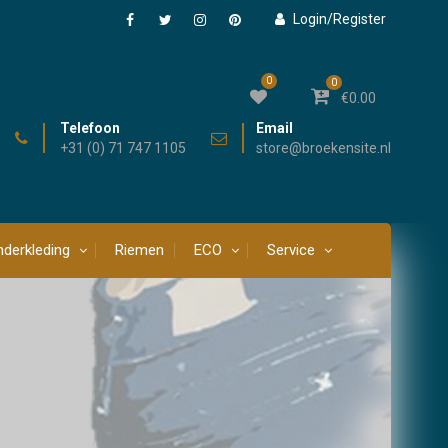
Login/Register
Facebook
Twitter
Instagram
Pinterest
0
0
€
0.00
Telefoon
Email
+31 (0) 71 747 1105
store@broekensite.nl
derkleding
Riemen
ECO
Service