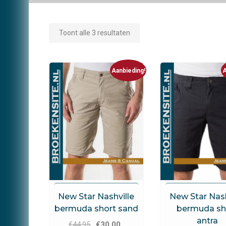
Toont alle 3 resultaten
Aanbieding!
A
New Star Jeans
New Star Jea
New Star Nashville
New Star Nash
bermuda short sand
bermuda sh
antra
Oorspronkelijke
Huidige
€
44.95
€
30.00