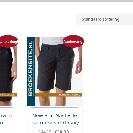
anbieding!
Aanbieding!
ns
New Star Jeans
ville
New Star Nashville
ort
bermuda short navy
Oorspronkelijke
Huidige
€
44.95
€
30.00