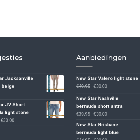
esties
Aanbiedingen
r Jacksonville
New Star Valero light stone
Oorspronkelijke
Huidige
h beige
€
49.95
€
30.00
prijs
prijs
New Star Nashville
was:
is:
ar JV Short
bermuda short antra
€49.95.
€30.00.
a light stone
Oorspronkelijke
Huidige
€
39.95
€
30.00
Oorspronkelijke
Huidige
€
30.00
prijs
prijs
New Star Brisbane
rijs
prijs
was:
is:
bermuda light blue
was:
is:
€39.95.
€30.00.