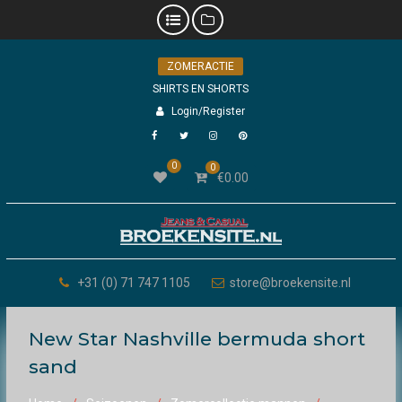
Skip
ZOMERACTIE
to
content
SHIRTS EN SHORTS
Login/Register
Facebook
Twitter
Instagram
Pinterest
0
0
€
0.00
+31 (0) 71 747 1105
store@broekensite.nl
New Star Nashville bermuda short
sand