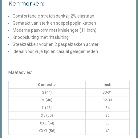
Kenmerken:
Comfortabele stretch dankzij 2% elastaan
Gemaakt van sterk en soepel poplin katoen
Moderne pasvorm met knielengte (11 inch)
Knoopsluiting met ritssluiting
Steekzakken voor en 2 paspelzakken achter
Ideaal voor vrije tijd én casual gelegenheden
Maatadvies:
Confectie
Inch
S (44)
30-31
M (46)
32-33
L (48)
34
XL (50)
36
XXL (54)
38
XXXL (56)
40