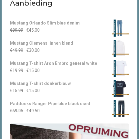
Aanbieding
Mustang Orlando Slim blue denim
Oorspronkelijke
Huidige
€
89.99
€
45.00
prijs
prijs
Mustang Clemens linnen blend
was:
is:
Oorspronkelijke
Huidige
€
49.99
€
30.00
€89.99.
€45.00.
prijs
prijs
Mustang T-shirt Aron Embro general white
was:
is:
Oorspronkelijke
Huidige
€
19.99
€
15.00
€49.99.
€30.00.
prijs
prijs
Mustang T-shirt donkerblauw
was:
is:
Oorspronkelijke
Huidige
€
15.99
€
15.00
€19.99.
€15.00.
prijs
prijs
Paddocks Ranger Pipe blue black used
was:
is:
Oorspronkelijke
Huidige
€
69.95
€
49.50
€15.99.
€15.00.
prijs
prijs
was:
is:
€69.95.
€49.50.