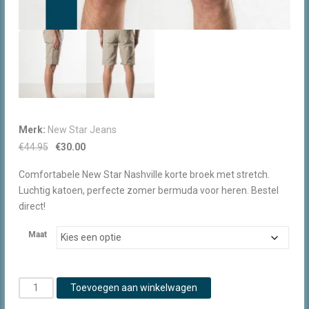
Merk:
New Star Jeans
Oorspronkelijke
Huidige
€
44.95
€
30.00
prijs
prijs
Comfortabele New Star Nashville korte broek met stretch.
was:
is:
Luchtig katoen, perfecte zomer bermuda voor heren. Bestel
€44.95.
€30.00.
direct!
Maat
New
Toevoegen aan winkelwagen
Star