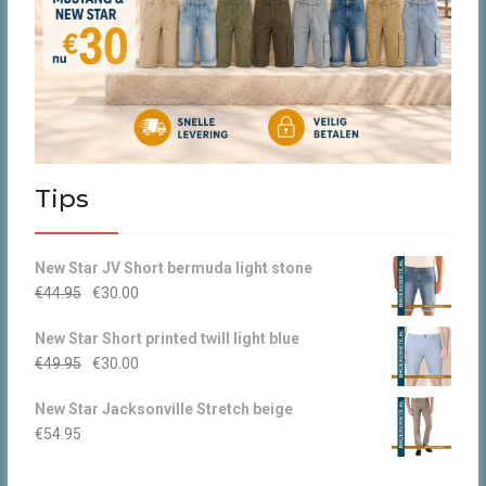
Tips
New Star JV Short bermuda light stone
Oorspronkelijke
Huidige
€
44.95
€
30.00
prijs
prijs
New Star Short printed twill light blue
was:
is:
Oorspronkelijke
Huidige
€
49.95
€
30.00
€44.95.
€30.00.
prijs
prijs
New Star Jacksonville Stretch beige
was:
is:
€
54.95
€49.95.
€30.00.