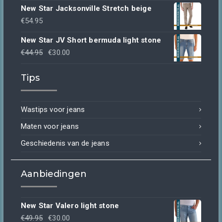
New Star Jacksonville Stretch beige
€
54.95
New Star JV Short bermuda light stone
Oorspronkelijke
Huidige
€
44.95
€
30.00
prijs
prijs
Tips
was:
is:
€44.95.
€30.00.
Wastips voor jeans
Maten voor jeans
Geschiedenis van de jeans
Aanbiedingen
New Star Valero light stone
Oorspronkelijke
Huidige
€
49.95
€
30.00