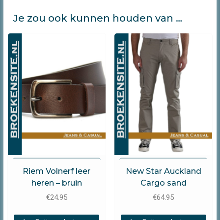
Je zou ook kunnen houden van …
Timbelt
New Star Jeans
Riem Volnerf leer
New Star Auckland
heren – bruin
Cargo sand
€
24.95
€
64.95
Dit
Dit