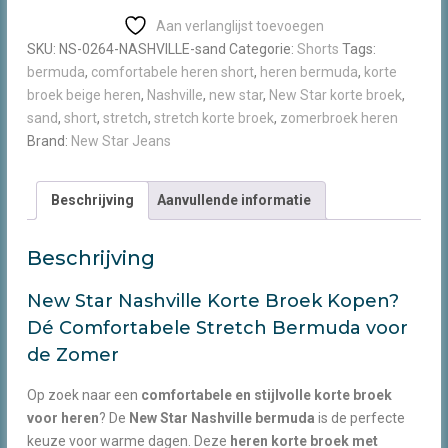
Nashville
Aan verlanglijst toevoegen
bermuda
SKU:
NS-0264-NASHVILLE-sand
Categorie:
Shorts
Tags:
short
bermuda
,
comfortabele heren short
,
heren bermuda
,
korte
sand
broek beige heren
,
Nashville
,
new star
,
New Star korte broek
,
aantal
sand
,
short
,
stretch
,
stretch korte broek
,
zomerbroek heren
Brand:
New Star Jeans
Beschrijving
Aanvullende informatie
Beschrijving
New Star Nashville Korte Broek Kopen?
Dé Comfortabele Stretch Bermuda voor
de Zomer
Op zoek naar een
comfortabele en stijlvolle korte broek
voor heren
? De
New Star Nashville bermuda
is de perfecte
keuze voor warme dagen. Deze
heren korte broek met