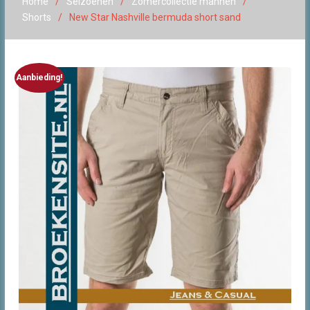
Home
Seizoenen
Zomercollectie mannen
Shorts
New Star Nashville bermuda short sand
Aanbieding!