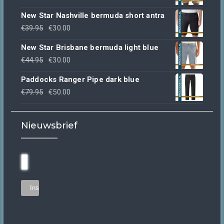
prijs
prijs
New Star Nashville bermuda short antra
was:
is:
Oorspronkelijke
Huidige
€
39.95
€
30.00
€49.95.
€30.00.
prijs
prijs
New Star Brisbane bermuda light blue
was:
is:
Oorspronkelijke
Huidige
€
44.95
€
30.00
€39.95.
€30.00.
prijs
prijs
Paddocks Ranger Pipe dark blue
was:
is:
Oorspronkelijke
Huidige
€
79.95
€
50.00
€44.95.
€30.00.
prijs
prijs
was:
is:
Nieuwsbrief
€79.95.
€50.00.