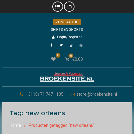
Skip
ZOMERACTIE
to
content
SHIRTS EN SHORTS
Login/Register
Facebook
Twitter
Instagram
Pinterest
0
0
€
0.00
+31 (0) 71 747 1105
store@broekensite.nl
Tag:
new orleans
Home
Producten getagged “new orleans”