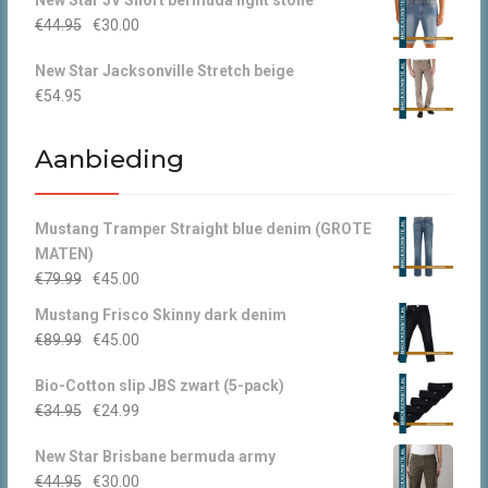
New Star JV Short bermuda light stone
was:
is:
Oorspronkelijke
Huidige
€
44.95
€
30.00
€49.95.
€30.00.
prijs
prijs
New Star Jacksonville Stretch beige
was:
is:
€
54.95
€44.95.
€30.00.
Aanbieding
Mustang Tramper Straight blue denim (GROTE
MATEN)
Oorspronkelijke
Huidige
€
79.99
€
45.00
prijs
prijs
Mustang Frisco Skinny dark denim
was:
is:
Oorspronkelijke
Huidige
€
89.99
€
45.00
€79.99.
€45.00.
prijs
prijs
Bio-Cotton slip JBS zwart (5-pack)
was:
is:
Oorspronkelijke
Huidige
€
34.95
€
24.99
€89.99.
€45.00.
prijs
prijs
New Star Brisbane bermuda army
was:
is:
Oorspronkelijke
Huidige
€
44.95
€
30.00
€34.95.
€24.99.