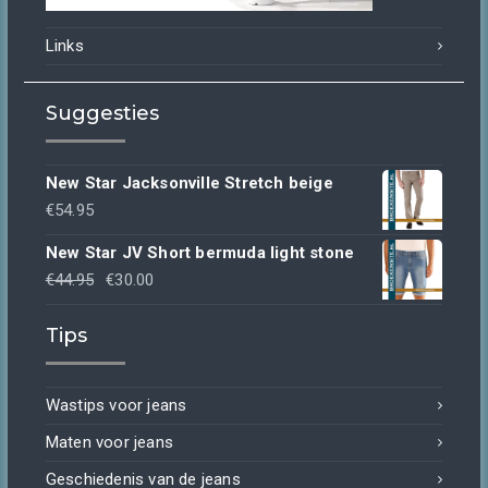
Links
Suggesties
New Star Jacksonville Stretch beige
€
54.95
New Star JV Short bermuda light stone
Oorspronkelijke
Huidige
€
44.95
€
30.00
prijs
prijs
Tips
was:
is:
€44.95.
€30.00.
Wastips voor jeans
Maten voor jeans
Geschiedenis van de jeans