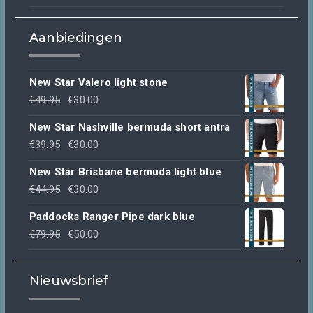
Aanbiedingen
New Star Valero light stone
Oorspronkelijke
Huidige
€
49.95
€
30.00
prijs
prijs
New Star Nashville bermuda short antra
was:
is:
Oorspronkelijke
Huidige
€
39.95
€
30.00
€49.95.
€30.00.
prijs
prijs
New Star Brisbane bermuda light blue
was:
is:
Oorspronkelijke
Huidige
€
44.95
€
30.00
€39.95.
€30.00.
prijs
prijs
Paddocks Ranger Pipe dark blue
was:
is:
Oorspronkelijke
Huidige
€
79.95
€
50.00
€44.95.
€30.00.
prijs
prijs
was:
is:
Nieuwsbrief
€79.95.
€50.00.