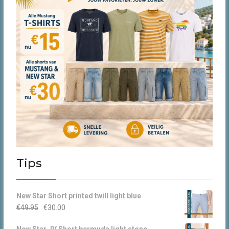
Tips
New Star Short printed twill light blue
Oorspronkelijke
Huidige
€
49.95
€
30.00
prijs
prijs