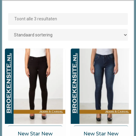
Toont alle 3 resultaten
New Star Jeans
New Star Jeans
New Star New
New Star New