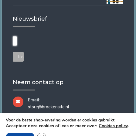
€44.95.
€30.00.
prijs
prijs
was:
is:
Nieuwsbrief
€79.95.
€50.00.
Neem contact op
Email:
store@broekensite.nl
Voor de beste shop-ervaring worden er cookies gebruikt.
Accepteer deze cookies of lees er meer over:
Cookies policy
.
Copyright ©2026 Broekensite.nl. All rights reserved.