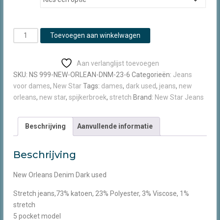
New
Toevoegen aan winkelwagen
Star
New
Aan verlanglijst toevoegen
Orleans
SKU:
NS 999-NEW-ORLEAN-DNM-23-6
Categorieën:
Jeans
stretch
voor dames
,
New Star
Tags:
dames
,
dark used
,
jeans
,
new
dark
orleans
,
new star
,
spijkerbroek
,
stretch
Brand:
New Star Jeans
used
aantal
Beschrijving
Aanvullende informatie
Beschrijving
New Orleans Denim Dark used
Stretch jeans,73% katoen, 23% Polyester, 3% Viscose, 1%
stretch
5 pocket model