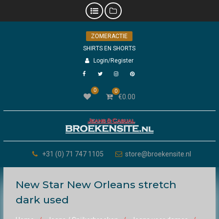
Skip
ZOMERACTIE
to
content
SHIRTS EN SHORTS
Login/Register
Facebook
Twitter
Instagram
Pinterest
0
0
€
0.00
+31 (0) 71 747 1105
store@broekensite.nl
New Star New Orleans stretch
dark used