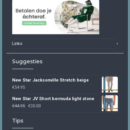
Links
Suggesties
New Star Jacksonville Stretch beige
€
54.95
New Star JV Short bermuda light stone
Oorspronkelijke
Huidige
€
44.95
€
30.00
prijs
prijs
Tips
was:
is:
€44.95.
€30.00.