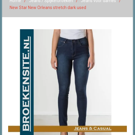
Home
Jeans / Spijkerbroeken
Jeans voor dames
New Star New Orleans stretch dark used