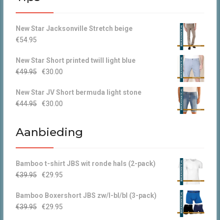
New Star Jacksonville Stretch beige
€
54.95
New Star Short printed twill light blue
Oorspronkelijke
Huidige
€
49.95
€
30.00
prijs
prijs
New Star JV Short bermuda light stone
was:
is:
Oorspronkelijke
Huidige
€
44.95
€
30.00
€49.95.
€30.00.
prijs
prijs
was:
is:
Aanbieding
€44.95.
€30.00.
Bamboo t-shirt JBS wit ronde hals (2-pack)
Oorspronkelijke
Huidige
€
39.95
€
29.95
prijs
prijs
Bamboo Boxershort JBS zw/l-bl/bl (3-pack)
was:
is:
Oorspronkelijke
Huidige
€
39.95
€
29.95
€39.95.
€29.95.
prijs
prijs