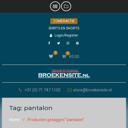
Skip
ZOMERACTIE
to
content
SHIRTS EN SHORTS
Login/Register
Facebook
Twitter
Instagram
Pinterest
0
0
€
0.00
+31 (0) 71 747 1105
store@broekensite.nl
Tag:
pantalon
Home
Producten getagged “pantalon”