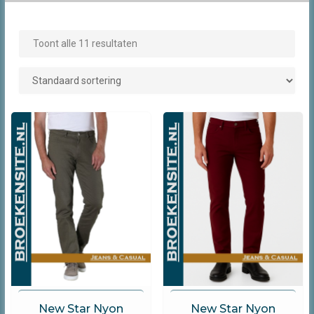
Toont alle 11 resultaten
New Star Jeans
New Star Jeans
New Star Nyon
New Star Nyon