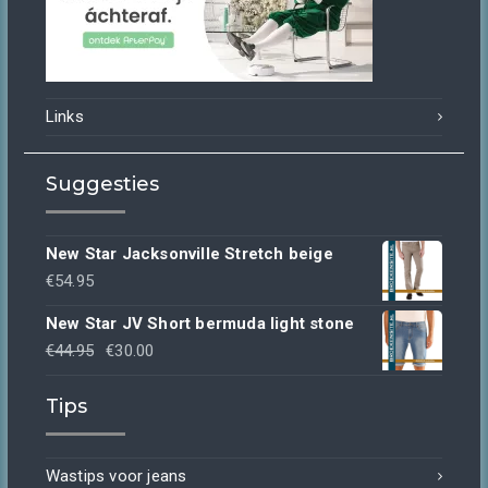
Links
Suggesties
New Star Jacksonville Stretch beige
€
54.95
New Star JV Short bermuda light stone
Oorspronkelijke
Huidige
€
44.95
€
30.00
prijs
prijs
Tips
was:
is:
€44.95.
€30.00.
Wastips voor jeans