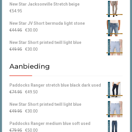
New Star Jacksonville Stretch beige
€
54.95
New Star JV Short bermuda light stone
Oorspronkelijke
Huidige
€
44.95
€
30.00
prijs
prijs
New Star Short printed twill light blue
was:
is:
Oorspronkelijke
Huidige
€
49.95
€
30.00
€44.95.
€30.00.
prijs
prijs
was:
is:
Aanbieding
€49.95.
€30.00.
Paddocks Ranger stretch blue black dark used
Oorspronkelijke
Huidige
€
74.95
€
49.50
prijs
prijs
New Star Short printed twill light blue
was:
is:
Oorspronkelijke
Huidige
€
49.95
€
30.00
€74.95.
€49.50.
prijs
prijs
Paddocks Ranger medium blue soft used
was:
is:
Oorspronkelijke
Huidige
€
79.95
€
50.00
€49.95.
€30.00.