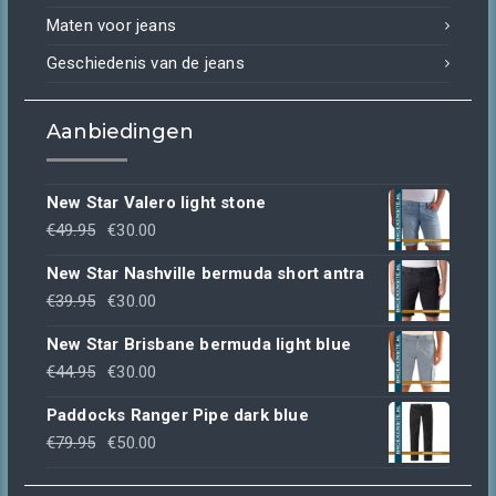
Maten voor jeans
Geschiedenis van de jeans
Aanbiedingen
New Star Valero light stone
Oorspronkelijke
Huidige
€
49.95
€
30.00
prijs
prijs
New Star Nashville bermuda short antra
was:
is:
Oorspronkelijke
Huidige
€
39.95
€
30.00
€49.95.
€30.00.
prijs
prijs
New Star Brisbane bermuda light blue
was:
is:
Oorspronkelijke
Huidige
€
44.95
€
30.00
€39.95.
€30.00.
prijs
prijs
Paddocks Ranger Pipe dark blue
was:
is:
Oorspronkelijke
Huidige
€
79.95
€
50.00
€44.95.
€30.00.
prijs
prijs