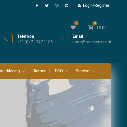
Login/Register
Facebook
Twitter
Instagram
Pinterest
0
0
€
0.00
Telefoon
Email
+31 (0) 71 747 1105
store@broekensite.nl
derkleding
Riemen
ECO
Service