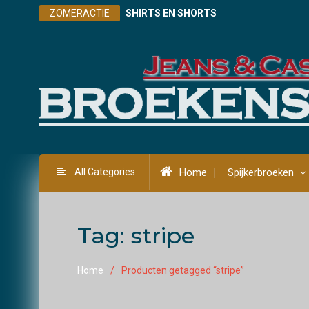
Skip
ZOMERACTIE
SHIRTS EN SHORTS
to
content
All Categories
Home
Spijkerbroeken
Tag:
stripe
Home
Producten getagged “stripe”