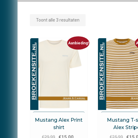
Toont alle 3 resultaten
Aanbieding!
A
Mustang
Mustang
Mustang Alex Print
Mustang T-s
shirt
Alex Strip
Oorspronkelijke
Huidige
Oorspr
€
29.99
€
15.00
€
25.99
€
15.