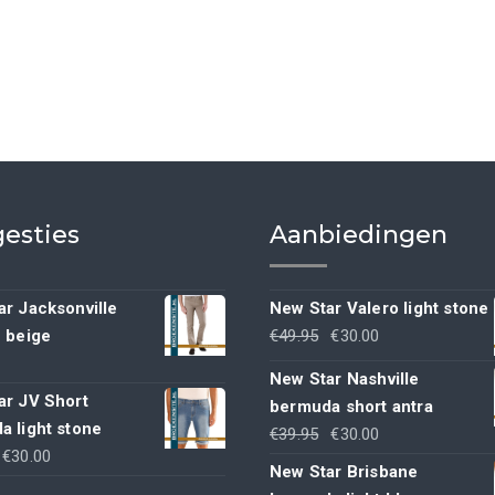
esties
Aanbiedingen
r Jacksonville
New Star Valero light stone
Oorspronkelijke
Huidige
h beige
€
49.95
€
30.00
prijs
prijs
New Star Nashville
was:
is:
ar JV Short
bermuda short antra
€49.95.
€30.00.
a light stone
Oorspronkelijke
Huidige
€
39.95
€
30.00
Oorspronkelijke
Huidige
€
30.00
prijs
prijs
New Star Brisbane
rijs
prijs
was:
is: