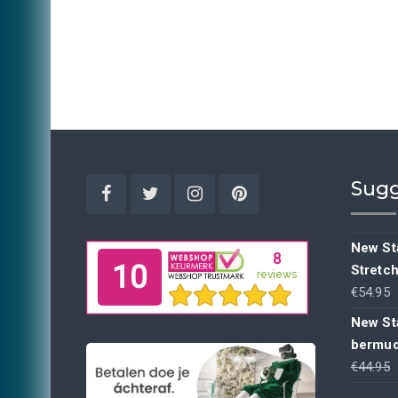
Sugg
Facebook
Twitter
Instagram
Pinterest
New Sta
Stretc
€
54.95
New St
bermud
€
44.95
p