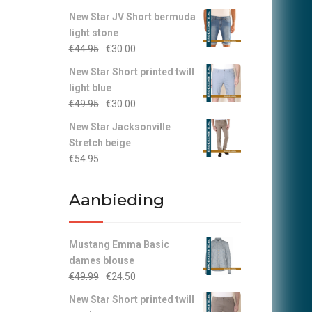
New Star JV Short bermuda
light stone
Oorspronkelijke
Huidige
€
44.95
€
30.00
prijs
prijs
New Star Short printed twill
was:
is:
light blue
€44.95.
€30.00.
Oorspronkelijke
Huidige
€
49.95
€
30.00
prijs
prijs
New Star Jacksonville
was:
is:
Stretch beige
€49.95.
€30.00.
€
54.95
Aanbieding
Mustang Emma Basic
dames blouse
Oorspronkelijke
Huidige
€
49.99
€
24.50
prijs
prijs
New Star Short printed twill
was:
is: