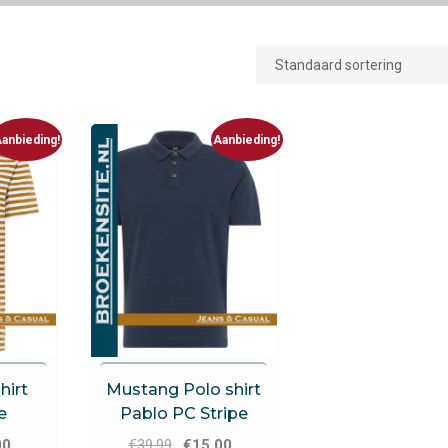
anbieding!
Aanbieding!
Mustang
hirt
Mustang Polo shirt
e
Pablo PC Stripe
onkelijke
Huidige
Oorspronkelijke
Huidige
00
€
39.99
€
15.00