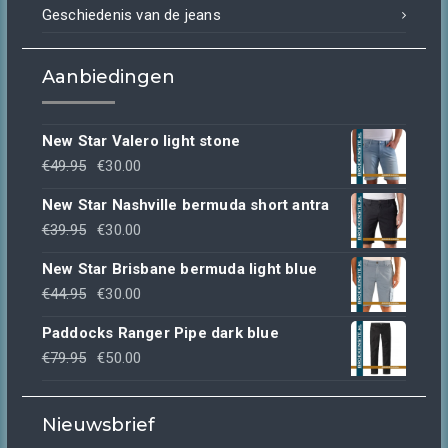
Geschiedenis van de jeans
Aanbiedingen
New Star Valero light stone
Oorspronkelijke
Huidige
€
49.95
€
30.00
prijs
prijs
New Star Nashville bermuda short antra
was:
is:
Oorspronkelijke
Huidige
€
39.95
€
30.00
€49.95.
€30.00.
prijs
prijs
New Star Brisbane bermuda light blue
was:
is:
Oorspronkelijke
Huidige
€
44.95
€
30.00
€39.95.
€30.00.
prijs
prijs
Paddocks Ranger Pipe dark blue
was:
is:
Oorspronkelijke
Huidige
€
79.95
€
50.00
€44.95.
€30.00.
prijs
prijs
was:
is:
Nieuwsbrief
€79.95.
€50.00.