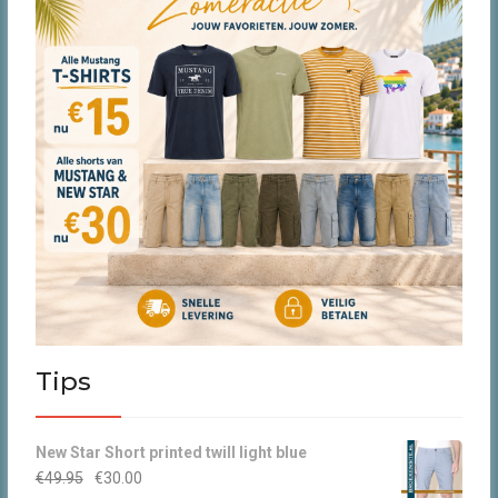
productpagina
produ
Tips
New Star Short printed twill light blue
Oorspronkelijke
Huidige
€
49.95
€
30.00