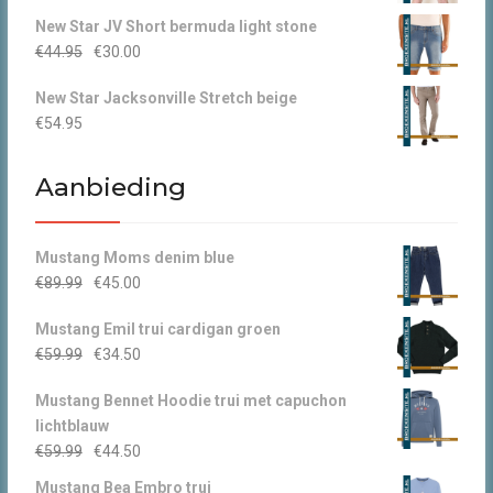
prijs
prijs
New Star JV Short bermuda light stone
was:
is:
Oorspronkelijke
Huidige
€
44.95
€
30.00
€49.95.
€30.00.
prijs
prijs
New Star Jacksonville Stretch beige
was:
is:
€
54.95
€44.95.
€30.00.
Aanbieding
Mustang Moms denim blue
Oorspronkelijke
Huidige
€
89.99
€
45.00
prijs
prijs
Mustang Emil trui cardigan groen
was:
is:
Oorspronkelijke
Huidige
€
59.99
€
34.50
€89.99.
€45.00.
prijs
prijs
Mustang Bennet Hoodie trui met capuchon
was:
is:
lichtblauw
€59.99.
€34.50.
Oorspronkelijke
Huidige
€
59.99
€
44.50
prijs
prijs
Mustang Bea Embro trui