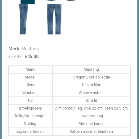
Merk:
Mustang
Oorspronkelijke
Huidige
€
79.99
€
45.00
prijs
prijs
was:
Merk:
is:
Mustang
€79.99.
€45.00.
Model:
Oregon Boot collectie
Kleur:
Denim blue
Washing:
Stone washed
Fit:
Slim fit
Broekspijpen:
Slim bootcut leg, knie 22 cm, been 23,5 cm.
Taille/Kruishoogte:
Low rise/laag
Sluiting:
Rits met knoop
Bijzonderheden:
Katoen mix met elastaan