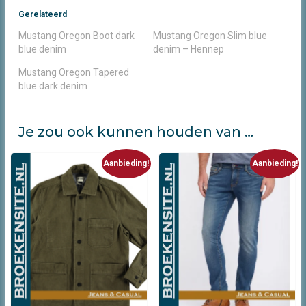
Gerelateerd
Mustang Oregon Boot dark
Mustang Oregon Slim blue
blue denim
denim – Hennep
Mustang Oregon Tapered
blue dark denim
Je zou ook kunnen houden van …
Aanbieding!
Aanbieding!