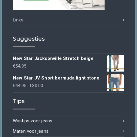
Links
Suggesties
New Star Jacksonville Stretch beige
€
54.95
New Star JV Short bermuda light stone
Oorspronkelijke
Huidige
€
44.95
€
30.00
prijs
prijs
Tips
was:
is:
€44.95.
€30.00.
Wastips voor jeans
Maten voor jeans