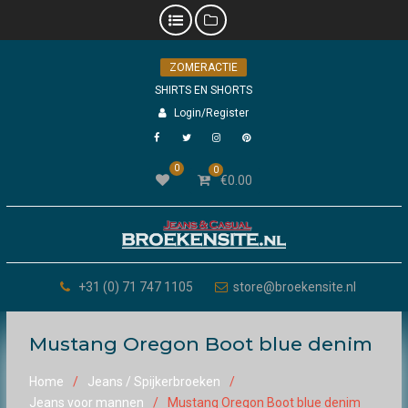
Skip
ZOMERACTIE
to
content
SHIRTS EN SHORTS
Login/Register
Facebook
Twitter
Instagram
Pinterest
0
0
€
0.00
+31 (0) 71 747 1105
store@broekensite.nl
Mustang Oregon Boot blue denim
Home
Jeans / Spijkerbroeken
Jeans voor mannen
Mustang Oregon Boot blue denim