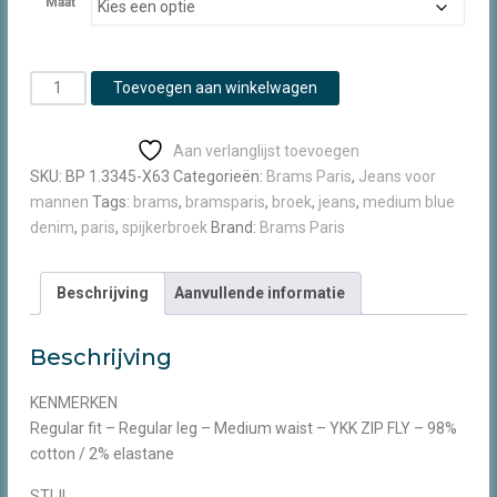
Maat
Brams
Toevoegen aan winkelwagen
Paris
Danny
Aan verlanglijst toevoegen
medium
SKU:
BP 1.3345-X63
Categorieën:
Brams Paris
,
Jeans voor
blue
mannen
Tags:
brams
,
bramsparis
,
broek
,
jeans
,
medium blue
aantal
denim
,
paris
,
spijkerbroek
Brand:
Brams Paris
Beschrijving
Aanvullende informatie
Beschrijving
KENMERKEN
Regular fit – Regular leg – Medium waist – YKK ZIP FLY – 98%
cotton / 2% elastane
STIJL