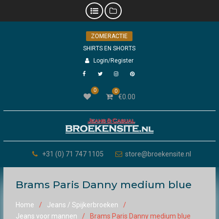
Skip
ZOMERACTIE
to
content
SHIRTS EN SHORTS
Login/Register
Facebook
Twitter
Instagram
Pinterest
0
0
€
0.00
+31 (0) 71 747 1105
store@broekensite.nl
Brams Paris Danny medium blue
Home
Jeans / Spijkerbroeken
Jeans voor mannen
Brams Paris Danny medium blue