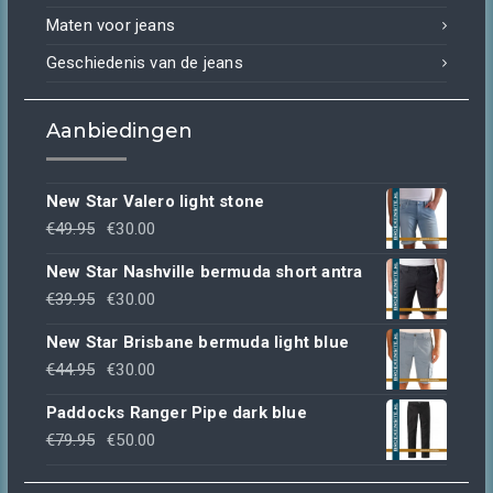
Maten voor jeans
Geschiedenis van de jeans
Aanbiedingen
New Star Valero light stone
Oorspronkelijke
Huidige
€
49.95
€
30.00
prijs
prijs
New Star Nashville bermuda short antra
was:
is:
Oorspronkelijke
Huidige
€
39.95
€
30.00
€49.95.
€30.00.
prijs
prijs
New Star Brisbane bermuda light blue
was:
is:
Oorspronkelijke
Huidige
€
44.95
€
30.00
€39.95.
€30.00.
prijs
prijs
Paddocks Ranger Pipe dark blue
was:
is:
Oorspronkelijke
Huidige
€
79.95
€
50.00
€44.95.
€30.00.
prijs
prijs