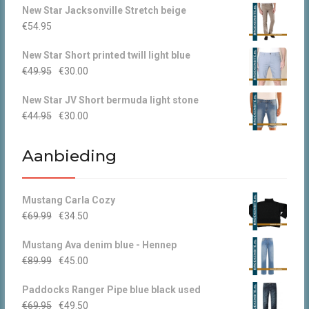
New Star Jacksonville Stretch beige
€
54.95
New Star Short printed twill light blue
Oorspronkelijke
Huidige
€
49.95
€
30.00
prijs
prijs
New Star JV Short bermuda light stone
was:
is:
Oorspronkelijke
Huidige
€
44.95
€
30.00
€49.95.
€30.00.
prijs
prijs
was:
is:
Aanbieding
€44.95.
€30.00.
Mustang Carla Cozy
Oorspronkelijke
Huidige
€
69.99
€
34.50
prijs
prijs
Mustang Ava denim blue - Hennep
was:
is:
Oorspronkelijke
Huidige
€
89.99
€
45.00
€69.99.
€34.50.
prijs
prijs
Paddocks Ranger Pipe blue black used
was:
is:
Oorspronkelijke
Huidige
€
69.95
€
49.50
€89.99.
€45.00.