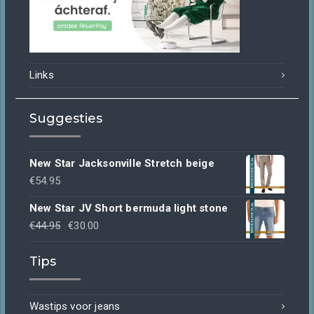
Links
Suggesties
New Star Jacksonville Stretch beige
€
54.95
New Star JV Short bermuda light stone
Oorspronkelijke
Huidige
€
44.95
€
30.00
prijs
prijs
Tips
was:
is:
€44.95.
€30.00.
Wastips voor jeans