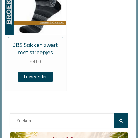
de
de
productpagina
prod
JBS
JBS Sokken zwart
met streepjes
€
4.00
Lees verder
Search
for: